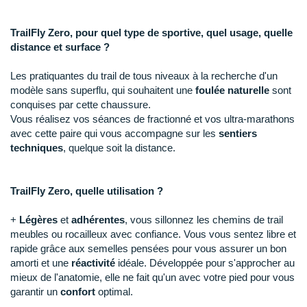
New Balance
PAR MARQUES
Nike
TrailFly Zero, pour quel type de sportive, quel usage, quelle
DÉSTOCKAGE
distance et surface ?
NNormal
Les pratiquantes du trail de tous niveaux à la recherche d'un
+ Voir tous les
accessoires
Odlo
modèle sans superflu, qui souhaitent une
foulée naturelle
sont
conquises par cette chaussure.
On-Running
Vous réalisez vos séances de fractionné et vos ultra-marathons
avec cette paire qui vous accompagne sur les
sentiers
Orca
techniques
, quelque soit la distance.
OVERSTIMS
TrailFly Zero, quelle utilisation ?
Patagonia
+
Légères
et
adhérentes
, vous sillonnez les chemins de trail
Petzl
meubles ou rocailleux avec confiance. Vous vous sentez libre et
rapide grâce aux semelles pensées pour vous assurer un bon
Polar
amorti et une
réactivité
idéale. Développée pour s'approcher au
mieux de l'anatomie, elle ne fait qu'un avec votre pied pour vous
Puma
garantir un
confort
optimal.