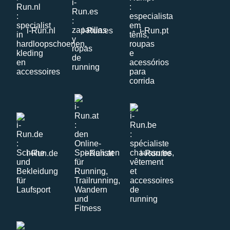
i-Run.nl
i-Run.es
i-Run.pt
i-Run.de
i-Run.at
i-Run.be