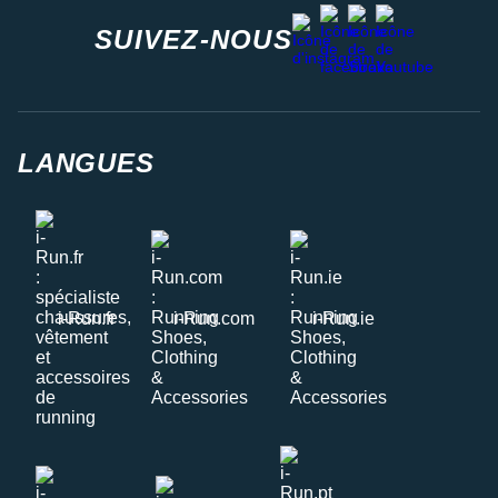
facebook
strava
youtube
instagram
SUIVEZ-NOUS
LANGUES
i-Run.fr
i-Run.com
i-Run.ie