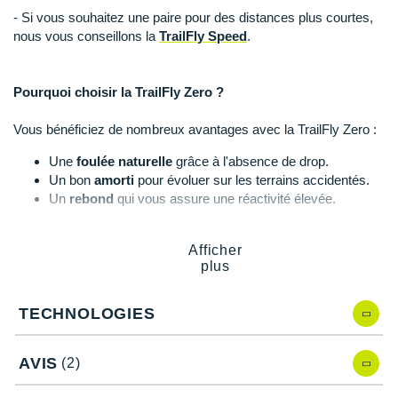
Raidlight
- Si vous souhaitez une paire pour des distances plus courtes,
nous vous conseillons la
TrailFly Speed
.
Reebok
Salomon
Pourquoi choisir la TrailFly Zero ?
Saucony
Vous bénéficiez de nombreux avantages avec la TrailFly Zero :
Saxx
Une
foulée naturelle
grâce à l'absence de drop.
Un bon
amorti
pour évoluer sur les terrains accidentés.
Scarpa
Un
rebond
qui vous assure une réactivité élevée.
Un
maintien
du pied soutenu.
Scott
Une empeigne en
mesh
pour une grande respirabilité.
Afficher
Un renfort aux orteils pour vous protéger.
Shokz
plus
Une
adhérence
exceptionnelle avec les crampons de 4
mm.
Sidas
Une durée de vie supérieure.
TECHNOLOGIES
Smoon
AVIS
(2)
Speedo
Caractéristiques de la chaussure TrailFly Zero