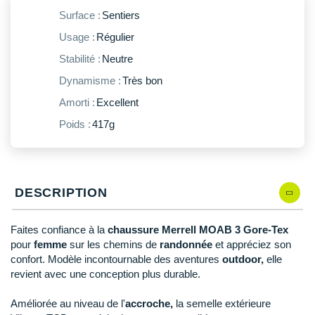
New Balance
PAR MARQUES
Surface :
Sentiers
Nike
Usage :
Régulier
DÉSTOCKAGE
NNormal
Stabilité :
Neutre
Dynamisme :
Très bon
+ Voir tous les
accessoires
Odlo
Amorti :
Excellent
On-Running
Poids :
417g
Orca
OVERSTIMS
DESCRIPTION
Patagonia
Faites confiance à la
chaussure Merrell MOAB 3 Gore-Tex
Petzl
pour
femme
sur les chemins de
randonnée
et appréciez son
confort. Modèle incontournable des aventures
outdoor,
elle
Polar
revient avec une conception plus durable.
Puma
Améliorée au niveau de l'
accroche,
la semelle extérieure