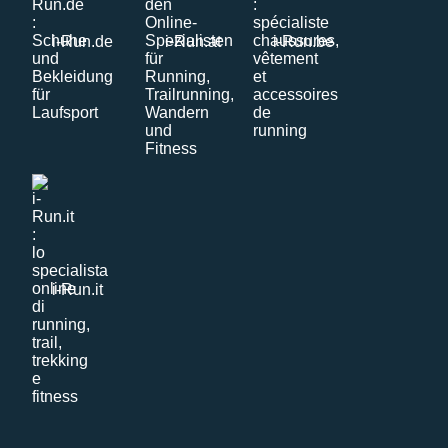
i-Run.de
i-Run.at
i-Run.be
i-Run.it