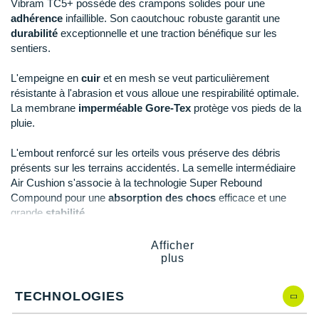
Raidlight
Vibram TC5+ possède des crampons solides pour une
adhérence
infaillible. Son caoutchouc robuste garantit une
Reebok
durabilité
exceptionnelle et une traction bénéfique sur les
sentiers.
Salomon
L'empeigne en
cuir
et en mesh se veut particulièrement
Saucony
résistante à l'abrasion et vous alloue une respirabilité optimale.
La membrane
imperméable
Gore-Tex
protège vos pieds de la
Saxx
pluie.
Scarpa
L'embout renforcé sur les orteils vous préserve des débris
présents sur les terrains accidentés. La semelle intermédiaire
Scott
Air Cushion s'associe à la technologie Super Rebound
Compound pour une
absorption des chocs
efficace et une
Shokz
grande
stabilité.
Sidas
Afficher
Points clés de la
chaussure Merrell MOAB 3 GTX
plus
Smoon
Semelle extérieure Vibram TC5+
: adhérence, accroche,
TECHNOLOGIES
Speedo
traction et durabilité
Empeigne en cuir de porc
: durabilité