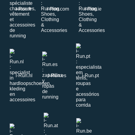
i-Run.fr
i-Run.com
i-Run.ie
i-Run.nl
i-Run.es
i-Run.pt