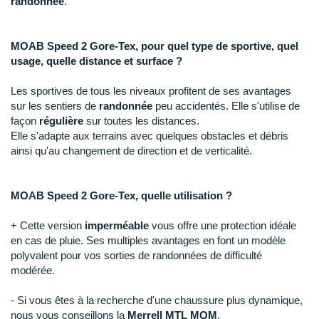
New Balance
randonnée
.
PAR MARQUES
Nike
DÉSTOCKAGE
MOAB Speed 2 Gore-Tex, pour quel type de sportive, quel
NNormal
usage, quelle distance et surface ?
+ Voir tous les
accessoires
Odlo
Les sportives de tous les niveaux profitent de ses avantages
sur les sentiers de
randonnée
peu accidentés. Elle s'utilise de
On-Running
façon
régulière
sur toutes les distances.
Elle s'adapte aux terrains avec quelques obstacles et débris
Orca
ainsi qu'au changement de direction et de verticalité.
OVERSTIMS
MOAB Speed 2 Gore-Tex, quelle utilisation ?
Patagonia
+ Cette version
imperméable
vous offre une protection idéale
Petzl
en cas de pluie. Ses multiples avantages en font un modèle
polyvalent pour vos sorties de randonnées de difficulté
Polar
modérée.
Puma
- Si vous êtes à la recherche d'une chaussure plus dynamique,
nous vous conseillons la
Merrell MTL MQM
.