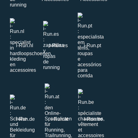
i-Run.nl
i-Run.es
i-Run.pt
i-Run.de
i-Run.at
i-Run.be