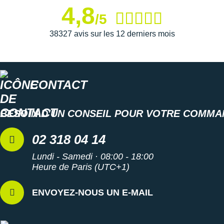
Vegan
4,8
Poids constaté chez i-Run : 328 g en taille 40
/5
Toutes les
chaussures de randonnée
38327 avis sur les 12 derniers mois
Les autres produits
Merrell
CONTACT
BESOIN D'UN CONSEIL POUR VOTRE COMMA
02 318 04 14
Lundi - Samedi · 08:00 - 18:00
Heure de Paris (UTC+1)
ENVOYEZ-NOUS UN E-MAIL