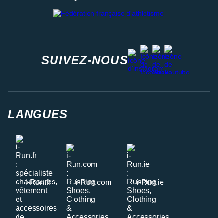
Fédération française d'athlétisme
facebook
strava
youtube
instagram
SUIVEZ-NOUS
LANGUES
i-Run.fr
i-Run.com
i-Run.ie