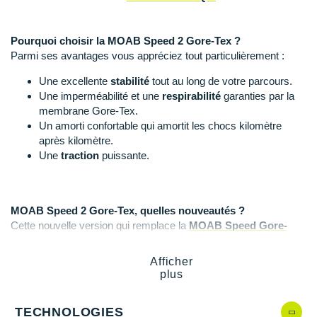
Raidlight
Reebok
Pourquoi choisir la MOAB Speed 2 Gore-Tex ?
Parmi ses avantages vous appréciez tout particulièrement :
Salomon
Une excellente
stabilité
tout au long de votre parcours.
Saucony
Une imperméabilité et une
respirabilité
garanties par la
membrane Gore-Tex.
Saxx
Un amorti confortable qui amortit les chocs kilomètre
après kilomètre.
Scarpa
Une
traction
puissante.
Scott
Shokz
MOAB Speed 2 Gore-Tex, quelles nouveautés ?
Cette nouvelle version qui remplace la
MOAB Speed Gore-
Sidas
Tex
, offre :
Afficher
Smoon
Une nouvelle semelle extérieure pour plus d'adhérence et
plus
de durabilité.
Speedo
Un traitement
anti-odeurs
qui promet une fraîcheur
longue durée.
TECHNOLOGIES