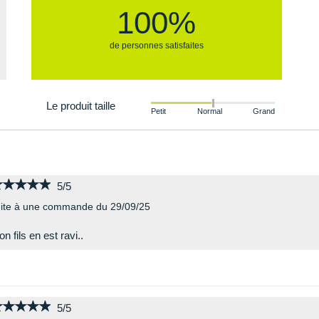
100%
de personnes satisfaites
Le produit taille
Petit
Normal
Grand
★★★★★
★★★★★
5/5
ite à une commande du 29/09/25
n fils en est ravi..
★★★★★
★★★★★
5/5