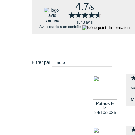
4.7
/5
★★★★★
★★★★★
sur 3 avis
Avis soumis à un contrôle
Filtrer par
note
su
Mo
Patrick F.
le
24/10/2025