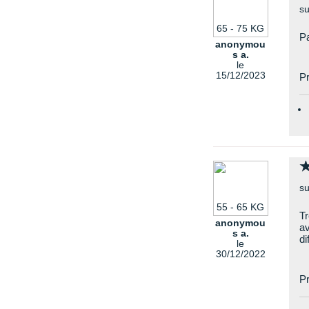
su
65 - 75 KG
Pa
anonymou
s a.
le
15/12/2023
Pr
su
55 - 65 KG
Tr
anonymou
av
s a.
di
le
30/12/2022
Pr