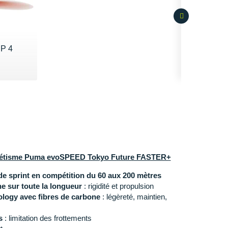
SP 4
0€
létisme Puma evoSPEED Tokyo Future FASTER+
de sprint en compétition du 60 aux 200 mètres
e sur toute la longueur
: rigidité et propulsion
logy avec fibres de carbone
: légèreté, maintien,
s
: limitation des frottements