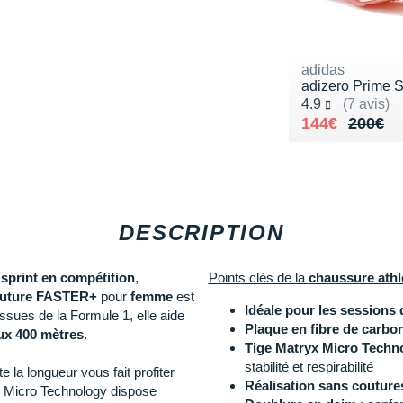
adidas
adizero Prime 
Noté 4.9 sur 5
4.9
(7 avis)
Au lieu de 20
Vendu 144€
144€
200€
DESCRIPTION
sprint en compétition
,
Points clés de la
chaussure ath
Future FASTER+
pour
femme
est
Idéale pour les sessions 
ssues de la Formule 1, elle aide
Plaque en fibre de carbon
aux 400 mètres
.
Tige Matryx Micro Techno
stabilité et respirabilité
e la longueur vous fait profiter
Réalisation sans couture
yx Micro Technology dispose