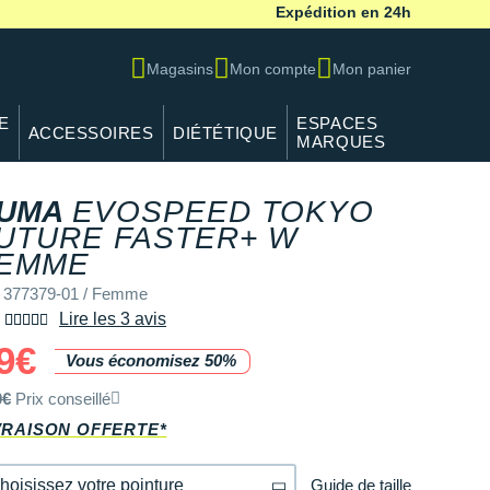
Expédition en 24h
Magasins
Mon compte
Mon panier
E
ESPACES
ACCESSOIRES
DIÉTÉTIQUE
MARQUES
UMA
EVOSPEED TOKYO
UTURE FASTER+ W
EMME
 377379-01 / Femme
Lire les 3 avis
9€
Vous économisez 50%
0€
Prix conseillé
VRAISON OFFERTE*
Guide de taille
hoisissez votre pointure