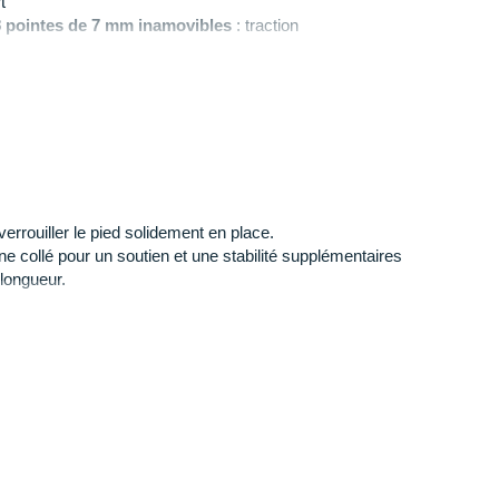
t
8 pointes de 7 mm inamovibles
: traction
vible
n
: 147 g en taille 40
 au talon, gris et noir
errouiller le pied solidement en place.
e collé pour un soutien et une stabilité supplémentaires
 longueur.