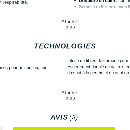
Doublure en daim
: confor
t
respirabilité
.
Semelle extérieure avec 
Semelle intérieure inamo
nts et
Poids constaté chez i-Ru
Afficher
Coloris
: jaune orangé, irisé
plus
7 mm pour une
traction
à la
TECHNOLOGIES
Les autres produits
Puma
Infusé de fibres de carbone pour v
Entièrement doublé de daim intern
nes pour un soutien, une
du saut à la perche et du saut en
Afficher
plus
AVIS
(3)