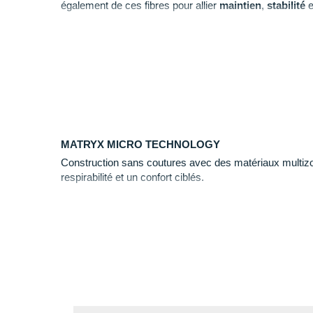
également de ces fibres pour allier
maintien
,
stabilité
e
Réalisée
sans coutures
, l'empeigne limite les frotteme
sa grande
légèreté
maximise les sensations.
La semelle extérieure se dote de
huit pointes fixes
de 
hauteur de vos attentes.
MATRYX MICRO TECHNOLOGY
Construction sans coutures avec des matériaux multizo
respirabilité et un confort ciblés.