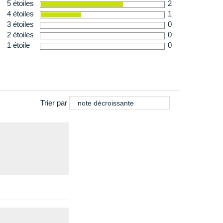
5 étoiles
2
4 étoiles
1
3 étoiles
0
2 étoiles
0
1 étoile
0
Trier par
note décroissante