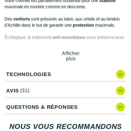
New Balance
Votre cheville est parfaitement soutenue pour une
stabilité
PAR MARQUES
maximale en montée comme en descente.
Nike
DÉSTOCKAGE
Des
renforts
sont présents au talon, aux orteils et au tendon
NNormal
d'Achille dans le but de garantir une
protection
maximale.
+ Voir tous les
accessoires
Odlo
Écologique, le traitement
anti-moustiques
vous préserve avec
efficacité contre les piqûres de moustiques, tiques et taons.
On-Running
Afficher
plus
Orca
Points clés des
chaussettes INCYLENCE Trail Summits
OVERSTIMS
Coupe haute
TECHNOLOGIES
Microfibre Microlon
: légèreté, respirabilité et régulation
Patagonia
de température
AVIS
(31)
Amorti ciblé avec des zones de rembourrage
: confort
Petzl
et aisance
Renforts à l'avant et à l'arrière du pied
: protection
QUESTIONS & RÉPONSES
Polar
Compression au médio-pied
: améliore la circulation
sanguine
Puma
Soutien du tendon d'Achille renforcé
: confort
NOUS VOUS RECOMMANDONS
Maintien de la cheville
: stabilité