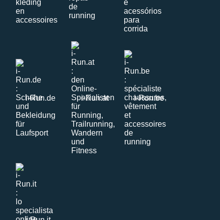
i-Run.de
i-Run.at
i-Run.be
i-Run.it