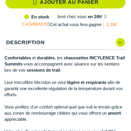
Reebok
Reebok
Orca
Shock Absorber
Silva
Oxsitis
AJOUTER AU PANIER
Collection CLUB
DÉSTOCKAGE
PAR MARQUES
Hoka One One
Scott
Scott
Patagonia
Thuasne
Therabody
Patagonia
DÉSTOCKAGE
livré
chez vous
en 24H
En stock
Divers
Huawei
CASHBACK
Cet achat vous fera gagner :
1,10€
The North Face
The North Face
Saxx
Under Armour
Withings
Raidlight
DÉSTOCKAGE
+ Voir tous les produits
électroniques
Équipe de France
+ Voir tous les
vêtements homme
Icebreaker
Under Armour
Under Armour
Scott
X-Moove
Zamst
+ Voir toutes les marques
Trouvez votre montre sport GPS
DESCRIPTION
Jumelles
+ Voir tous les
vêtements femme
Inov-8
+ Voir toutes les marques
+ Voir toutes les marques
+ Voir toutes les marques
+ Voir toutes les marques
+ Voir toutes les marques
Lacets / guêtres / semelles / pointes
Confortables
et
durables
, les
chaussettes INCYLENCE Trail
La Sportiva
athlétisme
Summits
vous accompagnent avec aisance sur les sentiers
lors de vos
sessions de trail
.
Maurten
Orientation
Leur mircofibre Microlon se veut
légère et respirante
afin de
Merrell
Sac de couchage
garantir une excellente régulation de la température durant vos
efforts.
Millet
Sécurité
Vous profitez d'un confort optimal quel que soit le terrain grâce
Mizuno
Tours de cou
aux zones de rembourrage ciblées qui vous offrent un
amorti
appréciable.
Naak
Triathlon-Natation