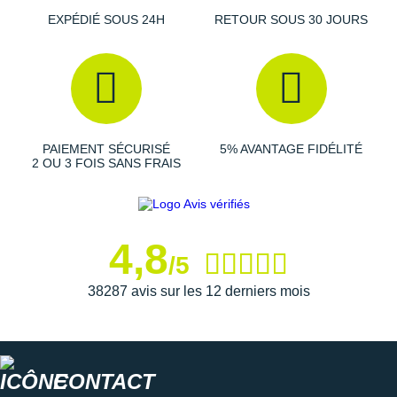
Suunto
EXPÉDIÉ SOUS 24H
RETOUR SOUS 30 JOURS
Ta Energy
The North Face
Thuasne
PAIEMENT SÉCURISÉ
5% AVANTAGE FIDÉLITÉ
Under Armour
2 OU 3 FOIS SANS FRAIS
Withings
X-Bionic
4,8
/5
X-Socks
38287 avis sur les 12 derniers mois
+ Voir toutes les marques
CONTACT