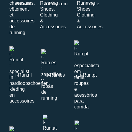
i-Run.fr
i-Run.com
i-Run.ie
i-Run.nl
i-Run.es
i-Run.pt