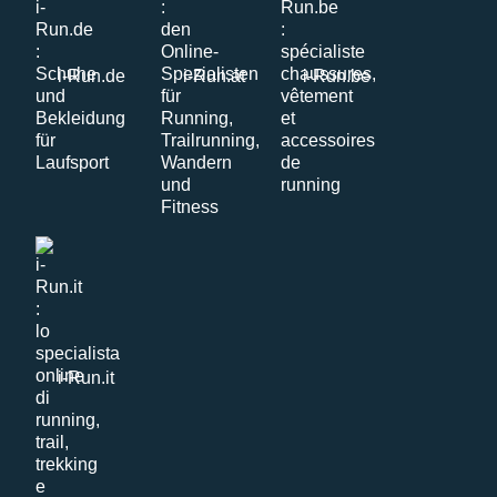
i-Run.de
i-Run.at
i-Run.be
i-Run.it