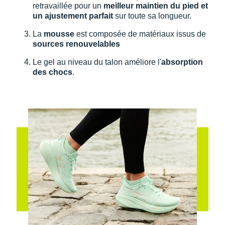
Raidlight
retravaillée pour un
meilleur maintien du pied et
un ajustement parfait
sur toute sa longueur.
Reebok
La
mousse
est composée de matériaux issus de
Salomon
sources renouvelables
Le gel au niveau du talon améliore l'
absorption
Saucony
des chocs
.
Saxx
Scarpa
Scott
Shokz
Sidas
Smoon
Speedo