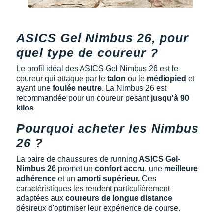
Suunto
Ta Energy
ASICS Gel Nimbus 26, pour
The North Face
quel type de coureur ?
Thuasne
Le profil idéal des ASICS Gel Nimbus 26 est le
coureur qui attaque par le
talon
ou le
médiopied
et
Under Armour
ayant une
foulée neutre
. La Nimbus 26 est
recommandée pour un coureur pesant
jusqu'à 90
Withings
kilos
.
X-Bionic
Pourquoi acheter les Nimbus
26 ?
X-Socks
La paire de chaussures de running
ASICS Gel-
+ Voir toutes les marques
Nimbus 26
promet un
confort accru
, une
meilleure
adhérence
et un
amorti supérieur.
Ces
caractéristiques les rendent particulièrement
adaptées aux
coureurs de longue distance
désireux d'optimiser leur expérience de course.