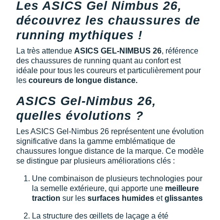
New Balance
Les ASICS Gel Nimbus 26,
PAR MARQUES
découvrez les chaussures de
Nike
DÉSTOCKAGE
running mythiques !
NNormal
La très attendue
ASICS GEL-NIMBUS 26
, référence
+ Voir tous les
accessoires
des chaussures de running quant au confort est
Odlo
idéale pour tous les coureurs et particulièrement pour
les
coureurs de longue distance.
On-Running
ASICS Gel-Nimbus 26,
Orca
quelles évolutions ?
OVERSTIMS
Les ASICS Gel-Nimbus 26 représentent une évolution
significative dans la gamme emblématique de
Patagonia
chaussures longue distance de la marque. Ce modèle
se distingue par plusieurs améliorations clés :
Petzl
Une combinaison de plusieurs technologies pour
Polar
la semelle extérieure, qui apporte une
meilleure
traction
sur les
surfaces humides
et
glissantes
Puma
La structure des œillets de laçage a été