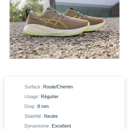
Raidlight
Reebok
Salomon
Saucony
Saxx
Scarpa
Scott
Shokz
Surface :
Route/Chemin
Sidas
Usage :
Régulier
Drop :
8 mm
Smoon
Stabilité :
Neutre
Speedo
Dynamisme :
Excellent