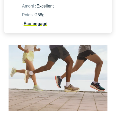
Suunto
Amorti :
Excellent
Ta Energy
Poids :
258g
The North Face
:
Éco-engagé
Thuasne
Under Armour
Withings
X-Bionic
X-Socks
+ Voir toutes les marques