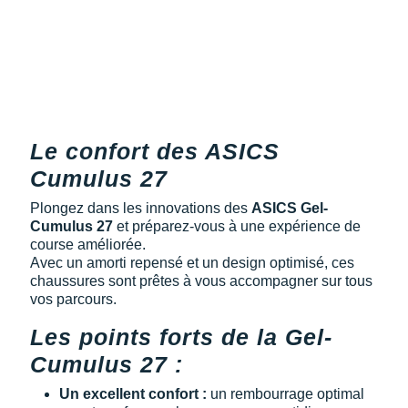
Reebok
Reebok
Orca
Shock Absorber
Silva
Oxsitis
Collection CLUB
DÉSTOCKAGE
PAR MARQUES
Hoka One One
Scott
Scott
Patagonia
Thuasne
Therabody
Patagonia
DÉSTOCKAGE
Divers
Huawei
The North Face
The North Face
Saxx
Under Armour
Withings
Raidlight
DÉSTOCKAGE
+ Voir tous les produits
électroniques
Équipe de France
+ Voir tous les
vêtements homme
Icebreaker
Under Armour
Under Armour
Scott
X-Moove
Zamst
+ Voir toutes les marques
Trouvez votre montre sport GPS
Jumelles
+ Voir tous les
vêtements femme
Le confort des ASICS
Inov-8
+ Voir toutes les marques
+ Voir toutes les marques
+ Voir toutes les marques
+ Voir toutes les marques
+ Voir toutes les marques
Lacets / guêtres / semelles / pointes
Cumulus 27
La Sportiva
athlétisme
Plongez dans les innovations des
ASICS Gel-
Maurten
Cumulus 27
et préparez-vous à une expérience de
Orientation
course améliorée.
Merrell
Avec un amorti repensé et un design optimisé, ces
Sac de couchage
chaussures sont prêtes à vous accompagner sur tous
Millet
vos parcours.
Sécurité
Les points forts de la Gel-
Mizuno
Tours de cou
Cumulus 27 :
Naak
Triathlon-Natation
Un excellent confort :
un rembourrage optimal