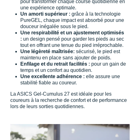
New Balance
pour transformer chaque course quotidienne en
PAR MARQUES
une expérience optimale.
Nike
U
n amorti supérieur :
grâce à la technologie
DÉSTOCKAGE
PureGEL, chaque impact est absorbé pour une
NNormal
douceur inégalée sous le pied.
Une
respirabilité et un ajustement optimisés
+ Voir tous les
accessoires
Odlo
:
un design pensé pour garder les pieds au sec
tout en offrant une tenue du pied irréprochable.
Une légèreté maîtrisée:
sécurisé, le pied est
On-Running
maintenu en place sans ajouter de poids.
Enfilage et du retrait facilités :
pour un gain de
Orca
temps et un confort au quotidien.
Une excellente adhérence :
elle assure une
OVERSTIMS
stabilité fiable au coureur.
Patagonia
La ASICS Gel-Cumulus 27 est idéale pour les
coureurs à la recherche de confort et de performance
Petzl
lors de leurs sorties quotidiennes.
Polar
Puma