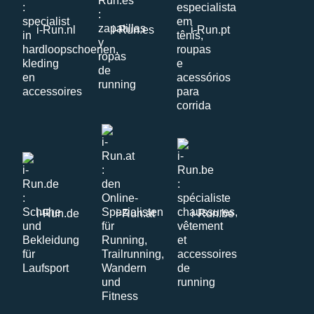
i-Run.nl
i-Run.es
i-Run.pt
i-Run.de
i-Run.at
i-Run.be