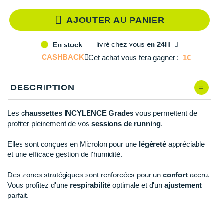
Reebok
Reebok
Orca
Shock Absorber
Silva
Oxsitis
Collection CLUB
DÉSTOCKAGE
AJOUTER AU PANIER
PAR MARQUES
Hoka One One
Scott
Scott
Patagonia
Thuasne
Therabody
Patagonia
DÉSTOCKAGE
Divers
Huawei
The North Face
The North Face
Saxx
Under Armour
Withings
Raidlight
livré
chez vous
en 24H
En stock
DÉSTOCKAGE
+ Voir tous les produits
électroniques
Équipe de France
+ Voir tous les
vêtements homme
CASHBACK
Cet achat vous fera gagner :
1€
Icebreaker
Under Armour
Under Armour
Scott
X-Moove
Zamst
+ Voir toutes les marques
Trouvez votre montre sport GPS
Jumelles
+ Voir tous les
vêtements femme
Inov-8
+ Voir toutes les marques
+ Voir toutes les marques
+ Voir toutes les marques
+ Voir toutes les marques
+ Voir toutes les marques
DESCRIPTION
Lacets / guêtres / semelles / pointes
La Sportiva
athlétisme
Les
chaussettes INCYLENCE Grades
vous permettent de
Maurten
Orientation
profiter pleinement de vos
sessions de running
.
Merrell
Sac de couchage
Elles sont conçues en Microlon pour une
légèreté
appréciable
et une efficace gestion de l'humidité.
Millet
Sécurité
Des zones stratégiques sont renforcées pour un
confort
accru.
Mizuno
Tours de cou
Vous profitez d'une
respirabilité
optimale et d'un
ajustement
parfait.
Naak
Triathlon-Natation