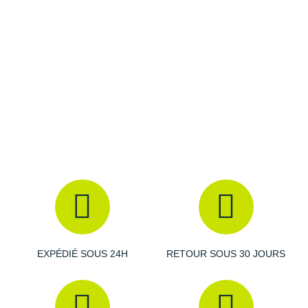
Raidlight
Reebok
Salomon
Saucony
Saxx
Scarpa
Scott
Shokz
Sidas
EXPÉDIÉ SOUS 24H
RETOUR SOUS 30 JOURS
Smoon
Speedo