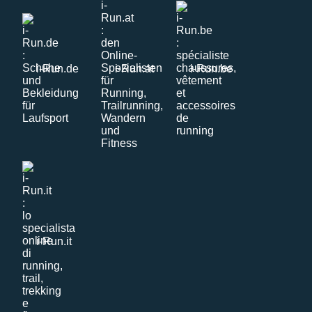
i-Run.de
i-Run.at
i-Run.be
i-Run.it