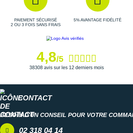
Suunto
Ta Energy
PAIEMENT SÉCURISÉ
5% AVANTAGE FIDÉLITÉ
2 OU 3 FOIS SANS FRAIS
The North Face
Thuasne
Under Armour
4,8
/5
Withings
38308 avis sur les 12 derniers mois
X-Bionic
X-Socks
CONTACT
+ Voir toutes les marques
BESOIN D'UN CONSEIL POUR VOTRE COMMA
02 318 04 14