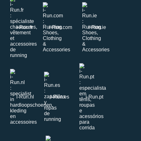
i-Run.fr
i-Run.com
i-Run.ie
i-Run.nl
i-Run.es
i-Run.pt