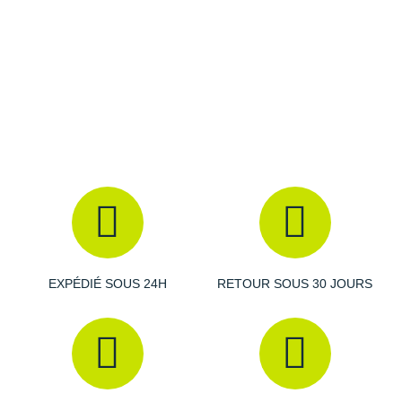
Raidlight
Reebok
Salomon
Saucony
Saxx
Scarpa
Scott
Shokz
EXPÉDIÉ SOUS 24H
RETOUR SOUS 30 JOURS
Sidas
Smoon
Speedo