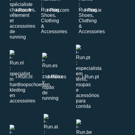
i-Run.fr
i-Run.com
i-Run.ie
i-Run.nl
i-Run.es
i-Run.pt