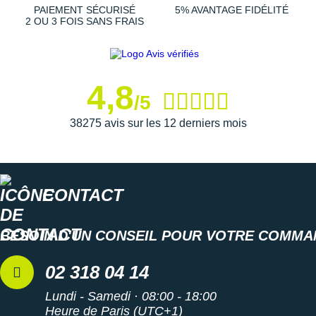
Suunto
PAIEMENT SÉCURISÉ
5% AVANTAGE FIDÉLITÉ
2 OU 3 FOIS SANS FRAIS
Ta Energy
The North Face
4,8
Thuasne
/5
Under Armour
38275 avis sur les 12 derniers mois
Withings
X-Bionic
CONTACT
X-Socks
BESOIN D'UN CONSEIL POUR VOTRE COMMA
+ Voir toutes les marques
02 318 04 14
Lundi - Samedi · 08:00 - 18:00
Heure de Paris (UTC+1)