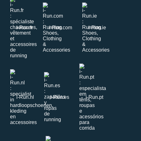
i-Run.fr
i-Run.com
i-Run.ie
i-Run.nl
i-Run.es
i-Run.pt