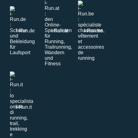
i-Run.de
i-Run.at
i-Run.be
i-Run.it