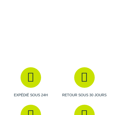
Raidlight
Reebok
Salomon
Saucony
Saxx
Scarpa
Scott
Shokz
Sidas
EXPÉDIÉ SOUS 24H
RETOUR SOUS 30 JOURS
Smoon
Speedo