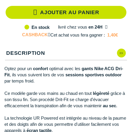
Reebok
Reebok
Orca
Shock Absorber
Silva
Oxsitis
Collection CLUB
DÉSTOCKAGE
PAR MARQUES
Hoka One One
AJOUTER AU PANIER
Scott
Scott
Patagonia
Thuasne
Therabody
Patagonia
DÉSTOCKAGE
Divers
Huawei
The North Face
The North Face
Saxx
Under Armour
Withings
Raidlight
livré
chez vous
en 24H
En stock
DÉSTOCKAGE
+ Voir tous les produits
électroniques
Équipe de France
+ Voir tous les
vêtements homme
CASHBACK
Cet achat vous fera gagner :
1,40€
Icebreaker
Under Armour
Under Armour
Scott
X-Moove
Zamst
+ Voir toutes les marques
Trouvez votre montre sport GPS
Jumelles
+ Voir tous les
vêtements femme
Inov-8
+ Voir toutes les marques
+ Voir toutes les marques
+ Voir toutes les marques
+ Voir toutes les marques
+ Voir toutes les marques
DESCRIPTION
Lacets / guêtres / semelles / pointes
La Sportiva
athlétisme
Optez pour un
confort
optimal avec les
gants Nike ACG Dri-
Maurten
Orientation
Fit
, ils vous suivent lors de vos
sessions sportives outdoor
par temps froid.
Merrell
Sac de couchage
Ce modèle garde vos mains au chaud en tout
légèreté
grâce à
Millet
Sécurité
son tissu fin. Son procédé Drit-Fit se charge d'évacuer
efficacement la transpiration afin de vous maintenir
au sec
.
Mizuno
Tours de cou
La technologie UR Powered est intégrée au niveau de la paume
Naak
Triathlon-Natation
et des doigts afin de vous permettre d'utiliser facilement vos
appareils à
écran tactile
.