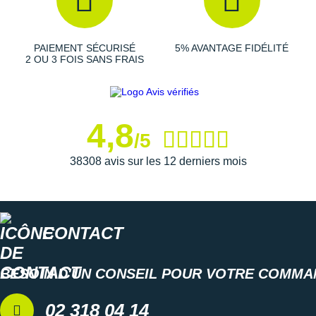
Suunto
Ta Energy
PAIEMENT SÉCURISÉ
5% AVANTAGE FIDÉLITÉ
2 OU 3 FOIS SANS FRAIS
The North Face
Thuasne
Under Armour
4,8
/5
Withings
38308 avis sur les 12 derniers mois
X-Bionic
X-Socks
CONTACT
+ Voir toutes les marques
BESOIN D'UN CONSEIL POUR VOTRE COMMA
02 318 04 14