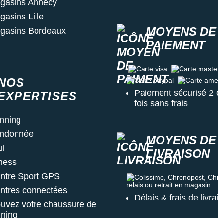
gasins Annecy
gasins Lille
MOYENS DE
gasins Bordeaux
PAIEMENT
Carte visa
Carte master c
NOS
Carte paypal
Carte amex
Paiement sécurisé 2 
EXPERTISES
fois sans frais
nning
ndonnée
MOYENS DE
il
LIVRAISON
tness
ntre Sport GPS
Colissimo, Chronopost, Chrono
ntres connectées
Délais & frais de livr
ouvez votre chaussure de
nning