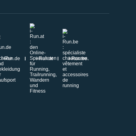
i-Run.de
i-Run.at
i-Run.be