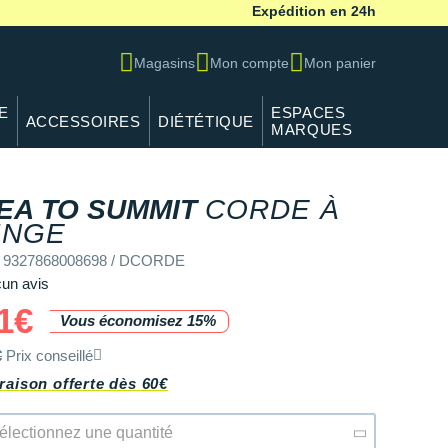
Expédition en 24h
Magasins
Mon compte
Mon panier
E
ESPACES
ACCESSOIRES
DIÉTÉTIQUE
MARQUES
EA TO SUMMIT
CORDE À
INGE
f 9327868008698 / DCORDE
un avis
1€
Vous économisez 15%
€
Prix conseillé
raison offerte dès 60€
électionnez une quantité