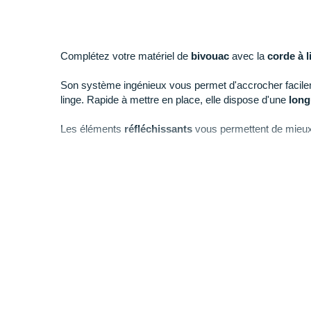
Complétez votre matériel de
bivouac
avec la
corde à 
Son système ingénieux vous permet d'accrocher facile
linge. Rapide à mettre en place, elle dispose d'une
long
Les éléments
réfléchissants
vous permettent de mieux l
Points clés de la
cordon à linge Sea To Summit
Système de curseurs pour bloquer le linge