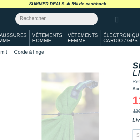
5% de cashback
SUMMER DEALS 🔥
retour 30 jours
*
AUSSURES
VÊTEMENTS
VÊTEMENTS
ÉLECTRONIQU
MME
HOMME
FEMME
CARDIO / GPS
mit
Corde à linge
S
L
Re
Auc
1
13
Liv
S