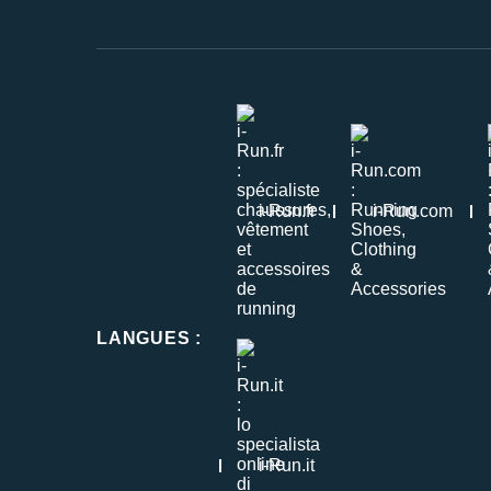
i-Run.fr
i-Run.com
LANGUES
:
i-Run.it