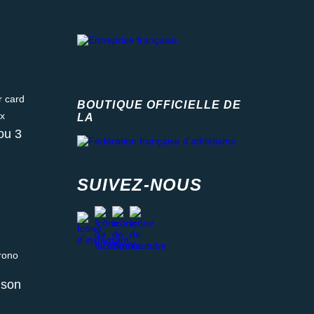
ard
BOUTIQUE OFFICIELLE DE
LA
Fédération française d'athlétisme
ou 3
SUIVEZ-NOUS
facebook
strava
youtube
instagram
 relais ou retrait en magasin
aison