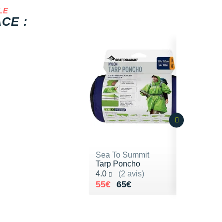
LE
CE :
Sea To Summit
Tarp Poncho
Noté 4.0 sur 5
4.0
(2 avis)
Au lieu de 65€
Vendu 55€
55€
65€