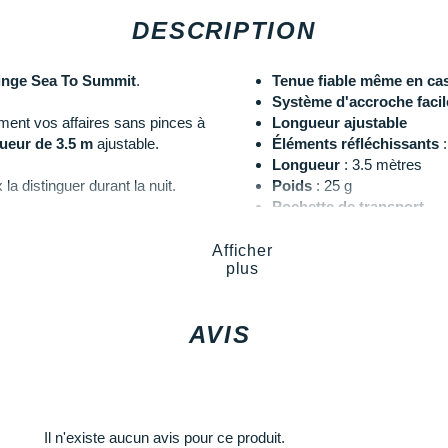
DESCRIPTION
linge Sea To Summit
.
Tenue fiable même en cas
Système d'accroche facile
ment vos affaires sans pinces à
Longueur ajustable
ueur de 3.5 m
ajustable.
Éléments réfléchissants
:
Longueur
: 3.5 mètres
a distinguer durant la nuit.
Poids
: 25 g
Pochette de transport
Coloris
: gris
Afficher
plus
Les autres produits
Sea To Sum
AVIS
Il n'existe aucun avis pour ce produit.