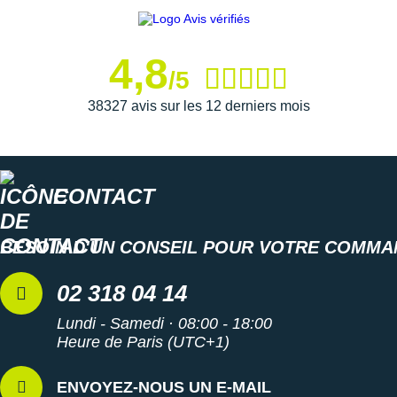
Suunto
Ta Energy
4,8
/5
The North Face
38327 avis sur les 12 derniers mois
Thuasne
Under Armour
Withings
CONTACT
X-Bionic
BESOIN D'UN CONSEIL POUR VOTRE COMMA
X-Socks
02 318 04 14
+ Voir toutes les marques
Lundi - Samedi · 08:00 - 18:00
Heure de Paris (UTC+1)
ENVOYEZ-NOUS UN E-MAIL