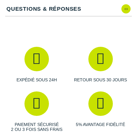
Raidlight
Dimensions
: 185 cm x 60 cm x 8.5 cm
QUESTIONS & RÉPONSES
Poids
: 550 g
Reebok
Dimensions une fois plié
: 13 cm x 25 cm
Coloris
: rouge et jaune
Salomon
Saucony
Les autres produits
Ferrino
Saxx
Scarpa
Scott
EXPÉDIÉ SOUS 24H
RETOUR SOUS 30 JOURS
Shokz
Sidas
Smoon
PAIEMENT SÉCURISÉ
5% AVANTAGE FIDÉLITÉ
Speedo
2 OU 3 FOIS SANS FRAIS