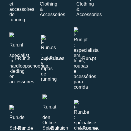
i-Run.nl
i-Run.es
i-Run.pt
i-Run.de
i-Run.at
i-Run.be