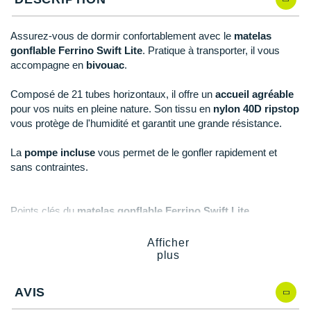
New Balance
PAR MARQUES
Nike
Assurez-vous de dormir confortablement avec le
matelas
DÉSTOCKAGE
gonflable Ferrino Swift Lite
. Pratique à transporter, il vous
NNormal
accompagne en
bivouac
.
+ Voir tous les
accessoires
Odlo
Composé de 21 tubes horizontaux, il offre un
accueil agréable
pour vos nuits en pleine nature. Son tissu en
nylon 40D ripstop
On-Running
vous protège de l'humidité et garantit une grande résistance.
Orca
La
pompe incluse
vous permet de le gonfler rapidement et
sans contraintes.
OVERSTIMS
Patagonia
Points clés du
matelas gonflable Ferrino Swift Lite
Petzl
21 tubes horizontaux
: confort
Afficher
Tissu nylon 40D ripstop
: protection et durabilité
plus
Polar
Coussin sur la partie haute
Pompe et sac de transport inclus
: praticité
Puma
AVIS
Kit de réparation rapide inclus
Sans PFC