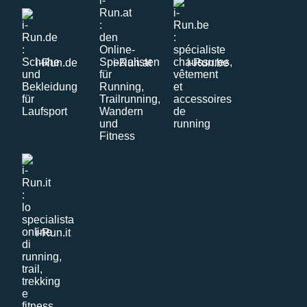
i-Run.de
i-Run.at
i-Run.be
i-Run.it