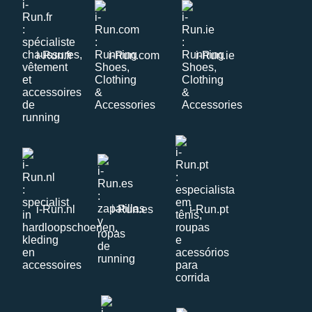
i-Run.fr
i-Run.com
i-Run.ie
i-Run.nl
i-Run.es
i-Run.pt