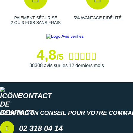
Suunto
Ta Energy
PAIEMENT SÉCURISÉ
5% AVANTAGE FIDÉLITÉ
2 OU 3 FOIS SANS FRAIS
The North Face
Thuasne
4,8
Under Armour
/5
Withings
38308 avis sur les 12 derniers mois
X-Bionic
X-Socks
CONTACT
+ Voir toutes les marques
BESOIN D'UN CONSEIL POUR VOTRE COMMA
02 318 04 14