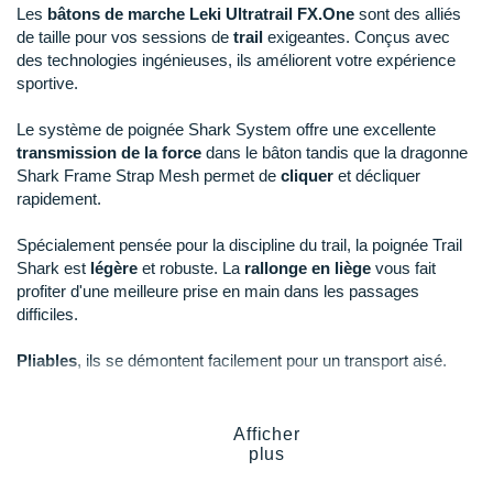
New Balance
PAR MARQUES
Les
bâtons de marche Leki Ultratrail FX.One
sont des alliés
de taille pour vos sessions de
trail
exigeantes. Conçus avec
Nike
des technologies ingénieuses, ils améliorent votre expérience
DÉSTOCKAGE
sportive.
NNormal
Le système de poignée Shark System offre une excellente
+ Voir tous les
accessoires
Odlo
transmission de la force
dans le bâton tandis que la dragonne
Shark Frame Strap Mesh permet de
cliquer
et décliquer
On-Running
rapidement.
Orca
Spécialement pensée pour la discipline du trail, la poignée Trail
Shark est
légère
et robuste. La
rallonge en liège
vous fait
OVERSTIMS
profiter d'une meilleure prise en main dans les passages
difficiles.
Patagonia
Pliables
, ils se démontent facilement pour un transport aisé.
Petzl
Polar
Points clés des
bâtons de marche Leki Ultratrail FX.One
Afficher
Puma
plus
Système Shark
: transmission de force et praticité
Dragonne Shark Frame Strap Mesh
: ajustement et