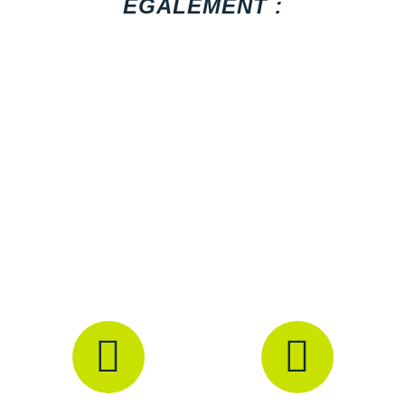
ÉGALEMENT :
Raidlight
Tissu léger
: liberté de mouvement
Aérations sur le torse et au dos
: respirabilité
Reebok
Zip intégral
: ventilation modulable
Deux poches zippées sur le devant
: rangements
Salomon
sécurisés
Éléments réfléchissants
: visibilité
Saucony
Poignets et col côtelets
: confort
Coupe régulière
: ajustement
Saxx
Coloris
: gris, noir et orange
Scarpa
Les autres produits
Puma
Scott
Shokz
Sidas
Smoon
Speedo