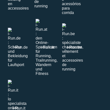
i-Run.de
i-Run.at
i-Run.be
i-Run.it