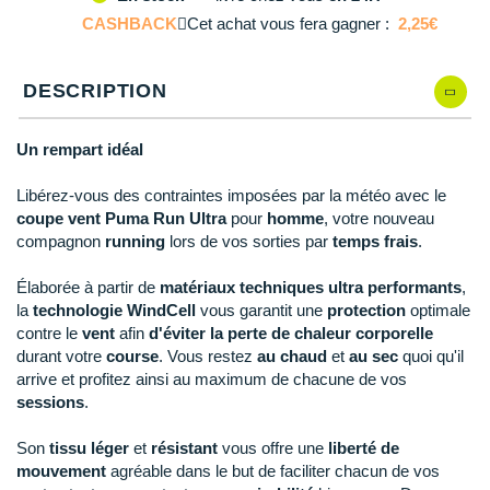
M
En rupture
Reebok
Reebok
Orca
Shock Absorber
Silva
Oxsitis
CASHBACK
Cet achat vous fera gagner :
2,25€
Collection CLUB
DÉSTOCKAGE
PAR MARQUES
Hoka One One
L
En rupture
Scott
Scott
Patagonia
Thuasne
Therabody
Patagonia
DÉSTOCKAGE
Divers
Huawei
DESCRIPTION
The North Face
The North Face
Saxx
Under Armour
Withings
Raidlight
XL
En rupture
DÉSTOCKAGE
+ Voir tous les produits
électroniques
Équipe de France
+ Voir tous les
vêtements homme
Icebreaker
Under Armour
Under Armour
Scott
X-Moove
Zamst
+ Voir toutes les marques
Un rempart idéal
Trouvez votre montre sport GPS
Jumelles
+ Voir tous les
vêtements femme
Inov-8
+ Voir toutes les marques
+ Voir toutes les marques
+ Voir toutes les marques
+ Voir toutes les marques
+ Voir toutes les marques
Libérez-vous des contraintes imposées par la météo avec le
Lacets / guêtres / semelles / pointes
coupe vent Puma Run Ultra
pour
homme
, votre nouveau
La Sportiva
athlétisme
compagnon
running
lors de vos sorties par
temps frais
.
Maurten
Orientation
Élaborée à partir de
matériaux
techniques ultra performants
,
la
technologie
WindCell
vous garantit une
protection
optimale
Merrell
Sac de couchage
contre le
vent
afin
d'éviter la perte de chaleur corporelle
durant votre
course
. Vous restez
au chaud
et
au sec
quoi qu'il
Millet
Sécurité
arrive et profitez ainsi au maximum de chacune de vos
sessions
.
Mizuno
Tours de cou
Naak
Son
tissu léger
et
résistant
vous offre une
liberté de
Triathlon-Natation
mouvement
agréable dans le but de faciliter chacun de vos