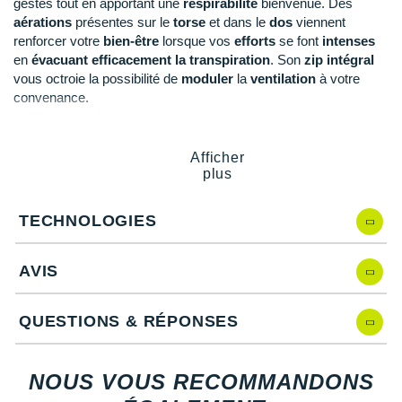
New Balance
gestes tout en apportant une
respirabilité
bienvenue. Des
PAR MARQUES
aérations
présentes sur le
torse
et dans le
dos
viennent
Nike
renforcer votre
bien-être
lorsque vos
efforts
se font
intenses
DÉSTOCKAGE
en
évacuant efficacement la transpiration
. Son
zip intégral
NNormal
vous octroie la possibilité de
moduler
la
ventilation
à votre
convenance.
+ Voir tous les
accessoires
Odlo
La place n'est pas une préoccupation grâce à ses
deux poches
On-Running
zippées
, un atout
pratique
pour transporter facilement et en
Afficher
toute sécurité le nécessaire au bon déroulement de votre
plus
Orca
séance. Des
éléments
réfléchissants
disposés
stratégiquement vous rendent
visible
même lorsque la
TECHNOLOGIES
OVERSTIMS
luminosité baisse.
Patagonia
AVIS
Notre mannequin Aymeric, mesure 1m80 et porte une taille
Petzl
M.
QUESTIONS & RÉPONSES
Polar
Points clés du
coupe vent Puma Run Ultra
Puma
NOUS VOUS RECOMMANDONS
Technologie Windcell
: protège du vent, garde la chaleur
et maintient au sec