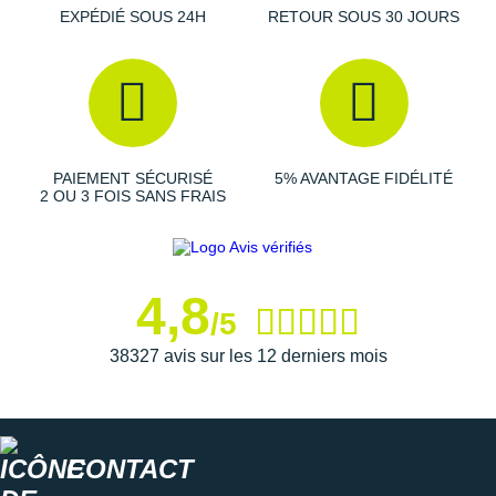
Suunto
EXPÉDIÉ SOUS 24H
RETOUR SOUS 30 JOURS
Ta Energy
The North Face
Thuasne
PAIEMENT SÉCURISÉ
5% AVANTAGE FIDÉLITÉ
Under Armour
2 OU 3 FOIS SANS FRAIS
Withings
X-Bionic
4,8
/5
X-Socks
38327 avis sur les 12 derniers mois
+ Voir toutes les marques
CONTACT