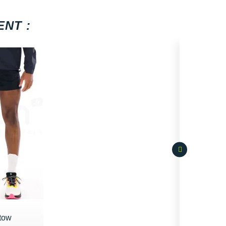
NT :
tow