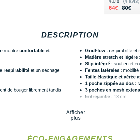
Noté 4.0 sur 5
4.0
(4 avis)
Au lieu de 
Vendu 64€
64€
80€
DESCRIPTION
e montre
confortable et
GridFlow
: respirabilité e
Matière stretch et légère
:
Slip intégré
: soutien et co
te
respirabilité
et un séchage
Fentes latérales
: mobilité
Taille élastique et aérée
1 poche zippée au dos
: 
ent de bouger librement tandis
3 poches en mesh extensib
Entrejambe
: 13 cm
Explorez la gamme de chaussure
 qui accueille vos essentiels en
Afficher
paire idéale qui permettra de vo
os ravitaillements.
plus
Notre mannequin Julien, mesure
Les autres produits
Salomon
cm
ÉCO-ENGAGEMENTS