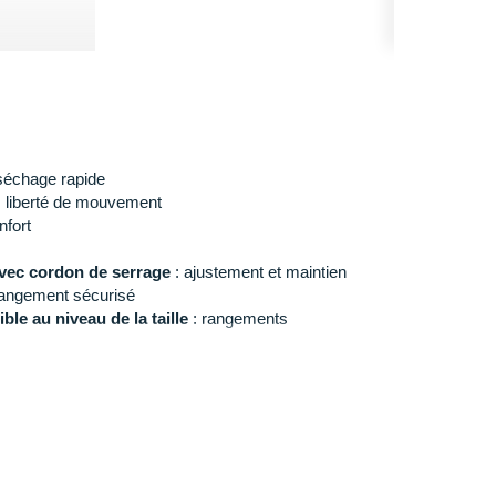
80€
t séchage rapide
 liberté de mouvement
nfort
 avec cordon de serrage
: ajustement et maintien
rangement sécurisé
le au niveau de la taille
: rangements
s de trail pour homme
Salomon Sense
et trouvez la
us dépasser même sur les sentiers les plus accidentés !
 1m78 et porte une taille M.