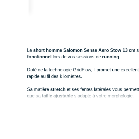
Le
short homme Salomon Sense Aero Stow 13 cm
s
fonctionnel
lors de vos sessions de
running
.
Doté de la technologie GridFlow, il promet une excellen
rapide au fil des kilomètres.
Sa matière
stretch
et ses fentes latérales vous permett
que sa
taille ajustable
s'adapte à votre morphologie.
Pratique, ce modèle dispose d'une
poche zippée
au dos
toute sécurité ainsi que d'espaces de rangement pour v
Points clés du
short Salomon Sense Aero Stow 13 