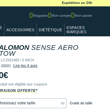
Expédition en 24h
Magasins
Mon compte
Mon panier
E
ESPACES
ACCESSOIRES
DIÉTÉTIQUE
MARQUES
ALOMON
SENSE AERO
TOW
 LC2931400 / 5 INCH
Lire les 4 avis
0€
oduit non éligible aux coupons
VRAISON OFFERTE*
Guide de taille
hoisissez votre taille