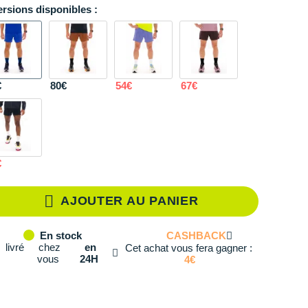
ersions disponibles :
S
Il en reste 1 !
M
En stock
L
En stock
€
80€
54€
67€
XL
Il en reste 2 !
€
AJOUTER AU PANIER
CASHBACK
En stock
livré
chez
en
Cet achat vous fera gagner :
vous
24H
4€