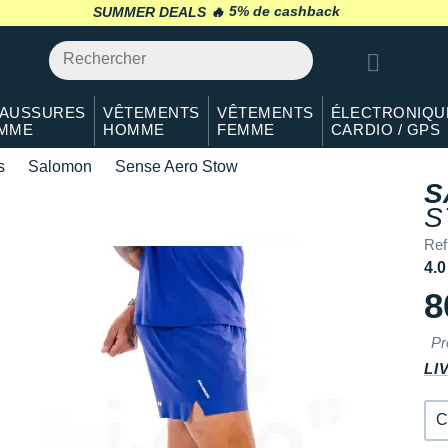
M
En stock
SUMMER DEALS 🔥
retour 30 jours
*
L
En stock
XL
Il en reste 2 !
AUSSURES
VÊTEMENTS
VÊTEMENTS
ÉLECTRONIQU
MME
HOMME
FEMME
CARDIO / GPS
s
Salomon
Sense Aero Stow
S
S
Ref
4.0
8
Pr
LI
C