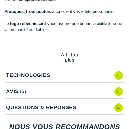
New Balance
PAR MARQUES
Pratiques, trois poches
accueillent vos effets personnels
.
Nike
DÉSTOCKAGE
Le
logo réfléchissant
vous assure une bonne visibilité lorsque
NNormal
la luminosité est faible.
+ Voir tous les
accessoires
Odlo
On-Running
Afficher
Orca
plus
OVERSTIMS
Points clés du
short Nike Challenger 2 en 1 13 cm
TECHNOLOGIES
Dri-Fit
: évacuation de la transpiration
Patagonia
Matière streth
: liberté de mouvement
AVIS
(6)
Panneaux en mesh
: respirabilité
Petzl
Cordon de serrage
: ajustement
Cuissard
: maintien
Polar
QUESTIONS & RÉPONSES
3 poches
: rangements
Logo réfléchissant
: visibilité
Puma
Move
to Zero
: écologie
NOUS VOUS RECOMMANDONS