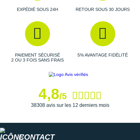
Suunto
EXPÉDIÉ SOUS 24H
RETOUR SOUS 30 JOURS
Ta Energy
The North Face
Thuasne
Under Armour
PAIEMENT SÉCURISÉ
5% AVANTAGE FIDÉLITÉ
2 OU 3 FOIS SANS FRAIS
Withings
X-Bionic
4,8
X-Socks
/5
38308 avis sur les 12 derniers mois
+ Voir toutes les marques
CONTACT