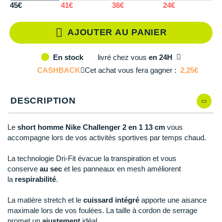
Reebok
Reebok
Orca
Shock Absorber
Silva
Oxsitis
XL
En rupture
45€
41€
36€
24€
3
Collection CLUB
DÉSTOCKAGE
PAR MARQUES
Hoka One One
Scott
Scott
Patagonia
Thuasne
Therabody
Patagonia
XXL
Il en reste 2 !
DÉSTOCKAGE
Divers
AJOUTER AU PANIER
Huawei
The North Face
The North Face
Saxx
Under Armour
Withings
Raidlight
DÉSTOCKAGE
+ Voir tous les produits
électroniques
Équipe de France
+ Voir tous les
vêtements homme
livré
chez vous
en 24H
En stock
Icebreaker
Under Armour
Under Armour
Scott
X-Moove
Zamst
+ Voir toutes les marques
Trouvez votre montre sport GPS
CASHBACK
Cet achat vous fera gagner :
2,25€
Jumelles
+ Voir tous les
vêtements femme
Inov-8
+ Voir toutes les marques
+ Voir toutes les marques
+ Voir toutes les marques
+ Voir toutes les marques
+ Voir toutes les marques
Lacets / guêtres / semelles / pointes
DESCRIPTION
La Sportiva
athlétisme
Maurten
Orientation
Le
short homme Nike Challenger 2 en 1 13 cm
vous
accompagne lors de vos activités sportives par temps chaud.
Merrell
Sac de couchage
La technologie Dri-Fit évacue la transpiration et vous
Millet
Sécurité
conserve
au sec
et les panneaux en mesh améliorent
la
respirabilité
.
Mizuno
Tours de cou
La matière stretch et le
cuissard intégré
apporte une aisance
Naak
Triathlon-Natation
maximale lors de vos foulées. La taille à cordon de serrage
promet un
ajustement
idéal.