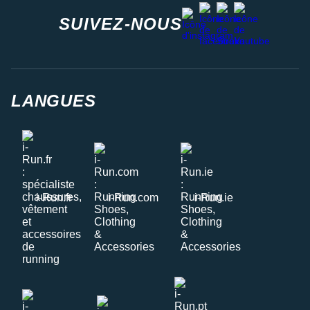
facebook
strava
youtube
instagram
SUIVEZ-NOUS
LANGUES
i-Run.fr
i-Run.com
i-Run.ie