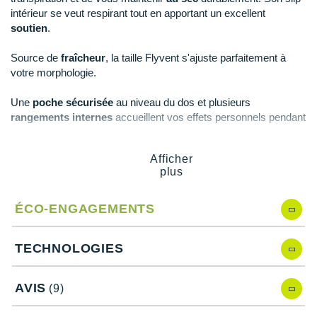
New Balance
PAR MARQUES
intérieur se veut respirant tout en apportant un excellent
soutien
.
Nike
DÉSTOCKAGE
Source de
fraîcheur
, la taille Flyvent s'ajuste parfaitement à
NNormal
votre morphologie.
+ Voir tous les
accessoires
Odlo
Une
poche sécurisée
au niveau du dos et plusieurs
rangements internes
accueillent vos effets personnels pendant
On-Running
vos efforts.
Orca
Afficher
plus
OVERSTIMS
Points clés du
cuisssard Nike AeroSwift 25 cm
Collection AaeroSwift
: légèreté et liberté de mouvement
Patagonia
ÉCO-ENGAGEMENTS
Dri-Fit ADV
: évacuation de la transpiration et maintien au
sec
Petzl
Slip intérieur respirant
: soutien, fraîcheur et confort
TECHNOLOGIES
Taille Flyvent flexible et aérée à cordon de serrage
:
Polar
ajustement, maintien et respirabilité
AVIS
(9)
Matière stretch
: mobilité
Puma
Tissu texturé
: confort