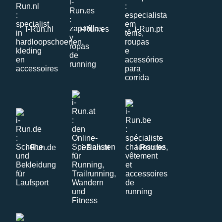
i-Run.nl
i-Run.es
i-Run.pt
i-Run.de
i-Run.at
i-Run.be