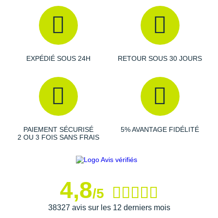
Suunto
Ta Energy
The North Face
EXPÉDIÉ SOUS 24H
RETOUR SOUS 30 JOURS
Thuasne
Under Armour
Withings
X-Bionic
PAIEMENT SÉCURISÉ
5% AVANTAGE FIDÉLITÉ
2 OU 3 FOIS SANS FRAIS
X-Socks
+ Voir toutes les marques
4,8
/5
38327 avis sur les 12 derniers mois