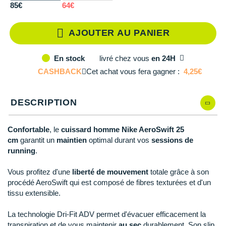
Reebok
Reebok
Orca
Shock Absorber
Silva
Oxsitis
XL
En rupture
85€
64€
Collection CLUB
DÉSTOCKAGE
PAR MARQUES
Hoka One One
Scott
Scott
Patagonia
Thuasne
Therabody
Patagonia
XXL
En stock
DÉSTOCKAGE
Divers
AJOUTER AU PANIER
Huawei
The North Face
The North Face
Saxx
Under Armour
Withings
Raidlight
DÉSTOCKAGE
+ Voir tous les produits
électroniques
Équipe de France
+ Voir tous les
vêtements homme
livré
chez vous
en 24H
En stock
Icebreaker
Under Armour
Under Armour
Scott
X-Moove
Zamst
+ Voir toutes les marques
Trouvez votre montre sport GPS
CASHBACK
Cet achat vous fera gagner :
4,25€
Jumelles
+ Voir tous les
vêtements femme
Inov-8
+ Voir toutes les marques
+ Voir toutes les marques
+ Voir toutes les marques
+ Voir toutes les marques
+ Voir toutes les marques
Lacets / guêtres / semelles / pointes
DESCRIPTION
La Sportiva
athlétisme
Maurten
Orientation
Confortable
, le
cuissard homme Nike AeroSwift 25
cm
garantit un
maintien
optimal durant vos
sessions de
Merrell
Sac de couchage
running
.
Millet
Sécurité
Vous profitez d'une
liberté de mouvement
totale grâce à son
procédé AeroSwift qui est composé de fibres texturées et d'un
Mizuno
Tours de cou
tissu extensible.
Naak
Triathlon-Natation
La technologie Dri-Fit ADV permet d'évacuer efficacement la
transpiration et de vous maintenir
au sec
durablement. Son slip