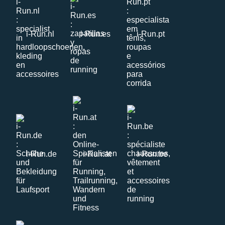
i-Run.nl
i-Run.es
i-Run.pt
i-Run.de
i-Run.at
i-Run.be