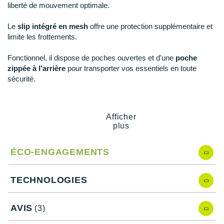
New Balance
PAR MARQUES
liberté de mouvement optimale.
Nike
Le
slip intégré en mesh
offre une protection supplémentaire et
DÉSTOCKAGE
limite les frottements.
NNormal
Fonctionnel, il dispose de poches ouvertes et d'une
poche
+ Voir tous les
accessoires
Odlo
zippée à l'arrière
pour transporter vos essentiels en toute
sécurité.
On-Running
Les
détails réfléchissants
améliorent votre visibilité par faible
Orca
luminosité.
Afficher
OVERSTIMS
plus
Points clés du
short New Balance RC Essential 8 cm
Patagonia
ÉCO-ENGAGEMENTS
NB DRY
: maintien au sec
Petzl
Matière stretch
: liberté de mouvement
TECHNOLOGIES
Fentes latérales
: mobilité
Polar
Slip en mesh intégré
: confort et soutien
Taille extensible à cordon de serrage :
ajustement et
Puma
AVIS
(3)
maintien
1 poche zippée au dos
: rangement sécurisé