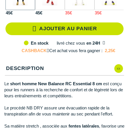
L
En stock
Reebok
Reebok
Orca
Shock Absorber
Silva
Oxsitis
Collection CLUB
DÉSTOCKAGE
PAR MARQUES
Hoka One One
Scott
Scott
Patagonia
Thuasne
Therabody
Patagonia
XL
Il en reste 2 !
45€
45€
35€
35€
4
DÉSTOCKAGE
Divers
Huawei
The North Face
The North Face
Saxx
Under Armour
Withings
Raidlight
DÉSTOCKAGE
+ Voir tous les produits
électroniques
AJOUTER AU PANIER
Équipe de France
+ Voir tous les
vêtements homme
Icebreaker
Under Armour
Under Armour
Scott
X-Moove
Zamst
+ Voir toutes les marques
Trouvez votre montre sport GPS
Jumelles
livré
chez vous
en 24H
En stock
+ Voir tous les
vêtements femme
Inov-8
+ Voir toutes les marques
+ Voir toutes les marques
+ Voir toutes les marques
+ Voir toutes les marques
+ Voir toutes les marques
CASHBACK
Cet achat vous fera gagner :
2,25€
Lacets / guêtres / semelles / pointes
La Sportiva
athlétisme
DESCRIPTION
Maurten
Orientation
Merrell
Le
short homme New Balance RC Essential 8 cm
est conçu
Sac de couchage
pour les runners à la recherche de confort et de légèreté lors de
Millet
leurs entraînements et compétitions.
Sécurité
Mizuno
Le procédé NB DRY assure une évacuation rapide de la
Tours de cou
transpiration afin de vous maintenir au sec pendant l'effort.
Naak
Triathlon-Natation
Sa matière stretch , associée aux
fentes latérales
, favorise une