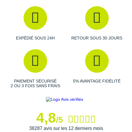
Suunto
Ta Energy
The North Face
EXPÉDIÉ SOUS 24H
RETOUR SOUS 30 JOURS
Thuasne
Under Armour
Withings
X-Bionic
PAIEMENT SÉCURISÉ
5% AVANTAGE FIDÉLITÉ
2 OU 3 FOIS SANS FRAIS
X-Socks
+ Voir toutes les marques
4,8
/5
38287 avis sur les 12 derniers mois