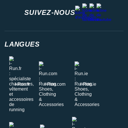
facebook
strava
youtube
instagram
SUIVEZ-NOUS
LANGUES
i-Run.fr
i-Run.com
i-Run.ie