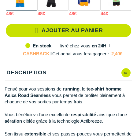
L
En stock
Reebok
Reebok
Orca
Shock Absorber
Silva
Oxsitis
Collection CLUB
DÉSTOCKAGE
PAR MARQUES
Hoka One One
Scott
Scott
Patagonia
Thuasne
Therabody
Patagonia
XL
En stock
48€
48€
48€
44€
5
DÉSTOCKAGE
Divers
Huawei
The North Face
The North Face
Saxx
Under Armour
Withings
Raidlight
DÉSTOCKAGE
+ Voir tous les produits
électroniques
AJOUTER AU PANIER
Équipe de France
+ Voir tous les
vêtements homme
Icebreaker
Under Armour
Under Armour
Scott
X-Moove
Zamst
+ Voir toutes les marques
Trouvez votre montre sport GPS
Jumelles
livré
chez vous
en 24H
En stock
+ Voir tous les
vêtements femme
Inov-8
+ Voir toutes les marques
+ Voir toutes les marques
+ Voir toutes les marques
+ Voir toutes les marques
+ Voir toutes les marques
CASHBACK
Cet achat vous fera gagner :
2,40€
Lacets / guêtres / semelles / pointes
La Sportiva
athlétisme
DESCRIPTION
Maurten
Orientation
Merrell
Pensé pour vos sessions de
running
, le
tee-shirt homme
Sac de couchage
Asics Road Seamless
vous permet de profiter pleinement à
Millet
chacune de vos sorties par temps frais.
Sécurité
Mizuno
Vous bénéficiez d'une excellente
respirabilité
ainsi que d'une
Tours de cou
aération
ciblée grâce à la technologie Actibreeze.
Naak
Triathlon-Natation
Son tissu
extensible
et ses passes-pouces vous permettent de