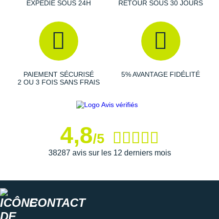
EXPÉDIÉ SOUS 24H
RETOUR SOUS 30 JOURS
Suunto
Ta Energy
The North Face
Thuasne
PAIEMENT SÉCURISÉ
5% AVANTAGE FIDÉLITÉ
2 OU 3 FOIS SANS FRAIS
Under Armour
Withings
X-Bionic
4,8
/5
X-Socks
38287 avis sur les 12 derniers mois
+ Voir toutes les marques
CONTACT