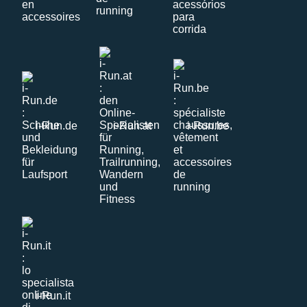
i-Run.de
i-Run.at
i-Run.be
i-Run.it