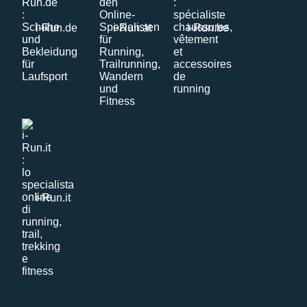
i-Run.de
i-Run.at
i-Run.be
i-Run.it