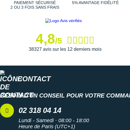
Suunto
PAIEMENT SÉCURISÉ
5% AVANTAGE FIDÉLITÉ
2 OU 3 FOIS SANS FRAIS
Ta Energy
The North Face
4,8
Thuasne
/5
38327 avis sur les 12 derniers mois
Under Armour
Withings
X-Bionic
CONTACT
X-Socks
BESOIN D'UN CONSEIL POUR VOTRE COMMA
+ Voir toutes les marques
02 318 04 14
Lundi - Samedi · 08:00 - 18:00
Heure de Paris (UTC+1)