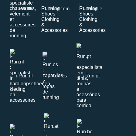
i-Run.fr
i-Run.com
i-Run.ie
i-Run.nl
i-Run.es
i-Run.pt