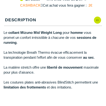
L
En stock
Reebok
Reebok
Orca
Shock Absorber
Silva
Oxsitis
CASHBACK
Collection CLUB
Cet achat vous fera gagner :
2€
DÉSTOCKAGE
PAR MARQUES
Hoka One One
Scott
Scott
Patagonia
Thuasne
Therabody
Patagonia
XL
En stock
DÉSTOCKAGE
Divers
Huawei
DESCRIPTION
The North Face
The North Face
Saxx
Under Armour
Withings
Raidlight
DÉSTOCKAGE
+ Voir tous les produits
électroniques
Équipe de France
+ Voir tous les
vêtements homme
Icebreaker
Under Armour
Under Armour
Scott
X-Moove
Zamst
+ Voir toutes les marques
Trouvez votre montre sport GPS
Le
collant Mizuno Mid Weight Long
pour
homme
vous
Jumelles
+ Voir tous les
vêtements femme
promet un confort irrésistible à chacune de vos
sessions de
Inov-8
+ Voir toutes les marques
+ Voir toutes les marques
+ Voir toutes les marques
+ Voir toutes les marques
+ Voir toutes les marques
running
.
Lacets / guêtres / semelles / pointes
La Sportiva
athlétisme
La technologie Breath Thermo évacue efficacement la
transpiration pendant l'effort afin de vous conserver
au sec
.
Maurten
Orientation
La matière stretch offre une
liberté de mouvement
maximale
Merrell
Sac de couchage
pour plus d'aisance.
Millet
Sécurité
Les coutures plates anti-abrasives BlindStitch permettent une
Mizuno
limitation des frottements
et des irritations.
Tours de cou
Naak
Triathlon-Natation