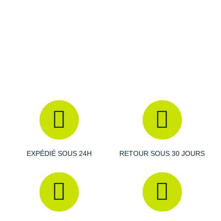
Raidlight
Reebok
Salomon
Saucony
Saxx
Scarpa
Scott
Shokz
EXPÉDIÉ SOUS 24H
RETOUR SOUS 30 JOURS
Sidas
Smoon
Speedo