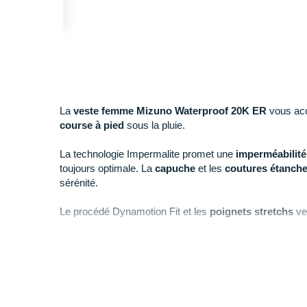
La
veste femme Mizuno Waterproof 20K ER
vous acc
course à pied
sous la pluie.
La technologie Impermalite promet une
imperméabilité
toujours optimale. La
capuche
et les
coutures étanch
sérénité.
Le procédé Dynamotion Fit et les
poignets stretchs
vei
irréprochable. Un
panneau de ventilation
améliore la
r
confort
.
Deux poches latérales
vous permettent de ranger vos 
Des
éléments réfléchissants
apportent un surplus de