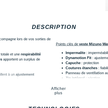
DESCRIPTION
ompagne lors de vos sorties de
Points clés de
veste Mizuno Wa
Impermalite
: imperméabili
totale et une
respirabilité
Dynamotion Fit
: ajustem
es
apportent un surplus de
Capuche
: protection
Coutures étanches
: fiabil
Panneau de ventilation a
llent à un
ajustement
Zip intégral
: aération
espirabilité
pour plus de
2 poches latérales zippé
Éléments réfléchissants 
Afficher
plus
effets personnels en sécurité.
Notre mannequin Mélissa, mesur
visibilité
par basse luminosité.
Les autres produits
Mizuno