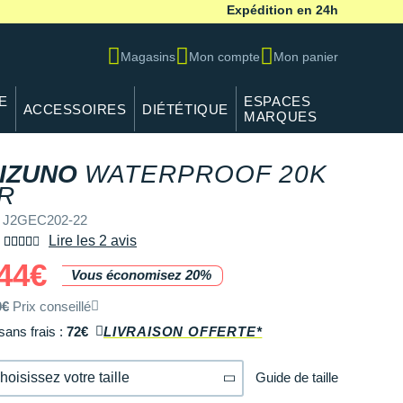
Expédition en 24h
Magasins
Mon compte
Mon panier
E
ESPACES
ACCESSOIRES
DIÉTÉTIQUE
MARQUES
IZUNO
WATERPROOF 20K
REF J2GEC202-22
R
f J2GEC202-22
Lire les 2 avis
44€
Vous économisez 20%
0€
Prix conseillé
sans frais :
72€
LIVRAISON OFFERTE*
Guide de taille
hoisissez votre taille