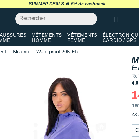
S
En rupture
SUMMER DEALS 🔥
retour 30 jours
*
M
En rupture
L
Il en reste 3 !
AUSSURES
VÊTEMENTS
VÊTEMENTS
ÉLECTRONIQU
MME
HOMME
FEMME
CARDIO / GPS
ent
Mizuno
Waterproof 20K ER
M
E
Re
4.0
1
18
2X 
C