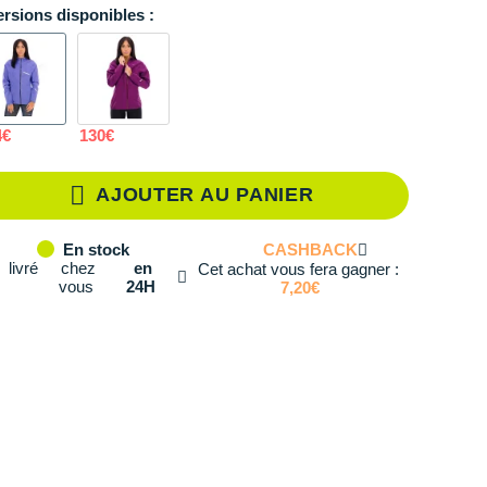
ersions disponibles :
XS
Il en reste 2 !
S
En rupture
M
En rupture
4€
130€
L
Il en reste 3 !
AJOUTER AU PANIER
CASHBACK
En stock
livré
chez
en
Cet achat vous fera gagner :
vous
24H
7,20€