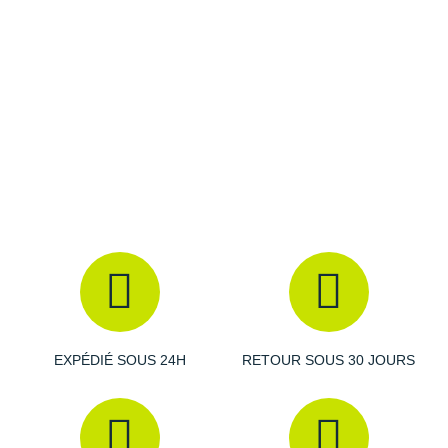
Raidlight
Reebok
Salomon
Saucony
Saxx
Scarpa
Scott
Shokz
Sidas
EXPÉDIÉ SOUS 24H
RETOUR SOUS 30 JOURS
Smoon
Speedo