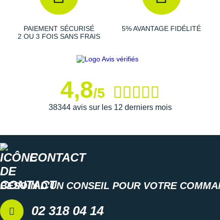
Suunto
Ta Energy
PAIEMENT SÉCURISÉ
5% AVANTAGE FIDÉLITÉ
2 OU 3 FOIS SANS FRAIS
The North Face
Thuasne
4,8
Under Armour
/5
Withings
38344 avis sur les 12 derniers mois
X-Bionic
X-Socks
CONTACT
+ Voir toutes les marques
BESOIN D'UN CONSEIL POUR VOTRE COMMA
02 318 04 14