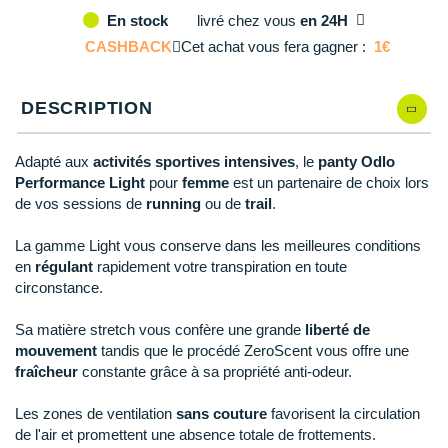
Reebok
Reebok
Orca
Shock Absorber
Silva
Oxsitis
livré
chez vous
en 24H
En stock
Collection CLUB
M
En rupture
DÉSTOCKAGE
PAR MARQUES
Hoka One One
Scott
Scott
Patagonia
Thuasne
Therabody
Patagonia
CASHBACK
Cet achat vous fera gagner :
1€
DÉSTOCKAGE
Divers
L
En stock
Huawei
The North Face
The North Face
Saxx
Under Armour
Withings
Raidlight
DÉSTOCKAGE
+ Voir tous les produits
électroniques
Équipe de France
DESCRIPTION
XL
En rupture
+ Voir tous les
vêtements homme
Icebreaker
Under Armour
Under Armour
Scott
X-Moove
Zamst
+ Voir toutes les marques
Trouvez votre montre sport GPS
Jumelles
+ Voir tous les
vêtements femme
Adapté aux
activités sportives intensives
, le
panty Odlo
Inov-8
+ Voir toutes les marques
+ Voir toutes les marques
+ Voir toutes les marques
+ Voir toutes les marques
+ Voir toutes les marques
Performance Light
pour
femme
est un partenaire de choix lors
Lacets / guêtres / semelles / pointes
de vos sessions de
running
ou de
trail
.
La Sportiva
athlétisme
Maurten
La gamme Light vous conserve dans les meilleures conditions
Orientation
en
régulant
rapidement votre transpiration en toute
Merrell
circonstance.
Sac de couchage
Millet
Sa matière stretch vous confère une grande
liberté de
Sécurité
mouvement
tandis que le procédé ZeroScent vous offre une
Mizuno
fraîcheur
constante grâce à sa propriété anti-odeur.
Tours de cou
Naak
Les zones de ventilation
sans couture
favorisent la circulation
Triathlon-Natation
de l'air et promettent une absence totale de frottements.