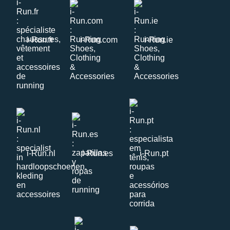
i-Run.fr
i-Run.com
i-Run.ie
i-Run.nl
i-Run.es
i-Run.pt