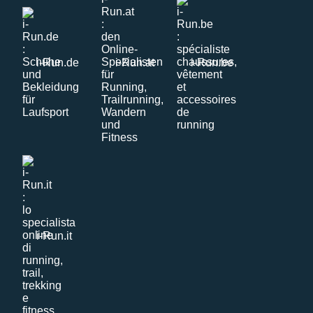
i-Run.de
i-Run.at
i-Run.be
i-Run.it