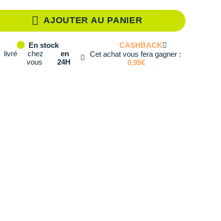
XS
En stock
AJOUTER AU PANIER
S
En rupture
CASHBACK
En stock
M
En stock
livré
chez
en
Cet achat vous fera gagner :
vous
24H
0,95€
L
En stock
XL
En rupture