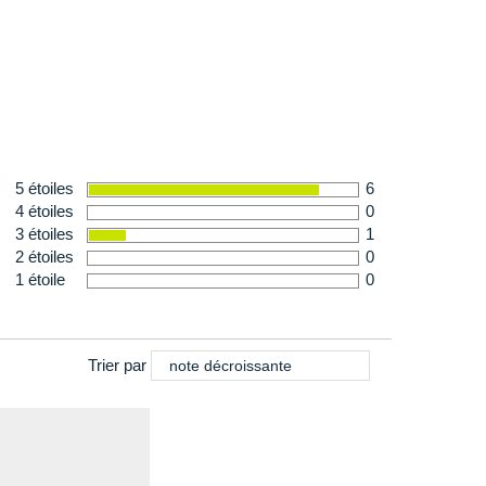
tations des parties prenantes dans les pays
 connaissances et ses contacts (locaux) avec ses
 accès à des informations sur la législation locale, la
e en place un système de contrôle efficace,
es formations en usine et des visites d'usine. La FWF
e qui permet aux travailleurs d'usine de signaler
itions de travail. Pour sensibiliser les travailleurs
5 étoiles
6
opose également un programme d'éducation sur le lieu de
4 étoiles
0
3 étoiles
1
2 étoiles
0
1 étoile
0
Trier par
note décroissante