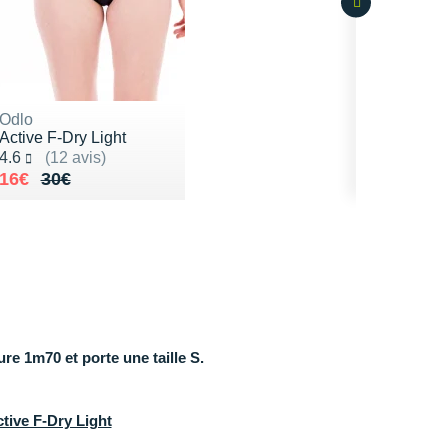
Odlo
Active F-Dry Light
Noté 4.6 sur 5
4.6
(12 avis)
Au lieu de 30€
Vendu 16€
16€
30€
e 1m70 et porte une taille S.
tive F-Dry Light