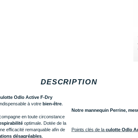
DESCRIPTION
culotte Odlo Active F-Dry
 indispensable à votre
bien-être
.
Notre mannequin Perrine, mesur
accompagne en toute circonstance
espirabilité
optimale. Dotée de la
e efficacité remarquable afin de
Points clés de la
culotte Odlo Ac
ations désagréables
.