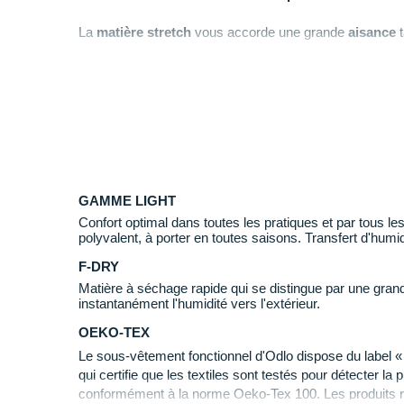
La
matière stretch
vous accorde une grande
aisance
t
les
coutures plates
contribuent à votre plaisir.
Flexible
fiable et d'un
ajustement
précis.
Le
traitement ZeroScent
emploie ses propriétés antib
l'apparition d'odeurs
.
Ce modèle est
confectionné à partir de matériaux re
participer à la sauvegarde des ressources naturelle
GAMME LIGHT
Confort optimal dans toutes les pratiques et par tous 
polyvalent, à porter en toutes saisons. Transfert d'humid
F-DRY
Matière à séchage rapide qui se distingue par une grand
instantanément l'humidité vers l'extérieur.
OEKO-TEX
Le sous-vêtement fonctionnel d'Odlo dispose du label «
qui certifie que les textiles sont testés pour détecter 
conformément à la norme Oeko-Tex 100. Les produits r