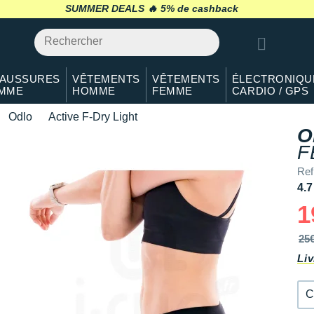
S
En rupture
SUMMER DEALS 🔥
retour 30 jours
*
M
En stock
L
En stock
AUSSURES
VÊTEMENTS
VÊTEMENTS
ÉLECTRONIQU
MME
HOMME
FEMME
CARDIO / GPS
XL
En rupture
Odlo
Active F-Dry Light
O
F
Ref
4.7
1
25
Liv
C