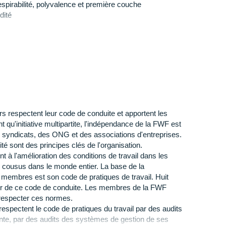
respirabilité, polyvalence et première couche
dité
et maintien
 de frottements
eurs
o-conception
: écologie
s respectent leur code de conduite et apportent les
 qu'initiative multipartite, l'indépendance de la FWF est
es syndicats, des ONG et des associations d'entreprises.
té sont des principes clés de l'organisation.
 à l'amélioration des conditions de travail dans les
s cousus dans le monde entier. La base de la
 membres est son code de pratiques de travail. Huit
ur de ce code de conduite. Les membres de la FWF
 respecter ces normes.
respectent le code de pratiques du travail par des audits
inte, par des audits des systèmes de gestion de ses