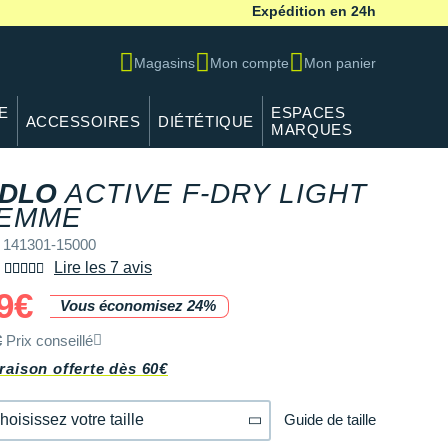
Expédition en 24h
Magasins
Mon compte
Mon panier
E
ESPACES
ACCESSOIRES
DIÉTÉTIQUE
MARQUES
DLO
ACTIVE F-DRY LIGHT
REF 141301-15000
EMME
 141301-15000
Lire les 7 avis
9€
Vous économisez 24%
€
Prix conseillé
raison offerte dès 60€
Guide de taille
hoisissez votre taille