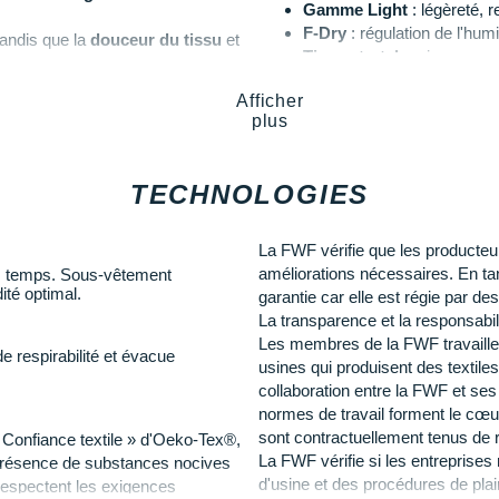
Gamme Light
: légèreté, 
F-Dry
: régulation de l'humi
andis que la
douceur du tissu
et
Tissu stretch
: aisance
, la
taille
est gage d'un
maintien
Matière douce
: confort
Afficher
Taille flexible
: ajustement 
plus
Coutures plates
: absence
actériennes pour
retarder
ZeroScent
: absence d'od
Matériaux recyclés et éc
TECHNOLOGIES
cyclés
dans l'optique de
s
.
Les autres produits
Odlo
La FWF vérifie que les producteur
améliorations nécessaires. En tant
les temps. Sous-vêtement
ité optimal.
garantie car elle est régie par d
La transparence et la responsabili
Les membres de la FWF travaillent
e respirabilité et évacue
usines qui produisent des textile
collaboration entre la FWF et ses
normes de travail forment le cœ
sont contractuellement tenus de
 Confiance textile » d'Oeko-Tex®,
La FWF vérifie si les entreprises 
la présence de substances nocives
d'usine et des procédures de pla
espectent les exigences