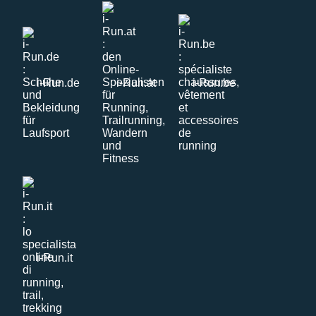
i-Run.de
i-Run.at
i-Run.be
i-Run.it