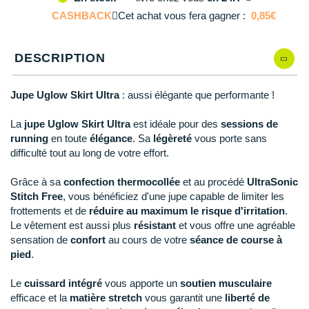
M
En rupture
Reebok
Reebok
Orca
Shock Absorber
Silva
Oxsitis
CASHBACK
Collection CLUB
Cet achat vous fera gagner :
0,85€
DÉSTOCKAGE
PAR MARQUES
Hoka One One
Scott
Scott
Patagonia
Thuasne
Therabody
Patagonia
L
En rupture
DÉSTOCKAGE
Divers
Huawei
DESCRIPTION
The North Face
The North Face
Saxx
Under Armour
Withings
Raidlight
DÉSTOCKAGE
+ Voir tous les produits
électroniques
Équipe de France
+ Voir tous les
vêtements homme
Icebreaker
Under Armour
Under Armour
Scott
X-Moove
Zamst
+ Voir toutes les marques
Trouvez votre montre sport GPS
Jupe Uglow Skirt Ultra
: aussi élégante que performante !
Jumelles
+ Voir tous les
vêtements femme
Inov-8
+ Voir toutes les marques
+ Voir toutes les marques
+ Voir toutes les marques
+ Voir toutes les marques
+ Voir toutes les marques
La
jupe Uglow Skirt Ultra
est idéale pour des
sessions de
Lacets / guêtres / semelles / pointes
running
en toute
élégance
. Sa
légèreté
vous porte sans
La Sportiva
athlétisme
difficulté tout au long de votre effort.
Maurten
Orientation
Grâce à sa
confection thermocollée
et au procédé
UltraSonic
Stitch Free
, vous bénéficiez d'une jupe capable de limiter les
Merrell
Sac de couchage
frottements et de
réduire au maximum le risque d'irritation
.
Le vêtement est aussi plus
résistant
et vous offre une agréable
Millet
Sécurité
sensation de
confort
au cours de votre
séance de course à
Mizuno
pied
.
Tours de cou
Naak
Le
cuissard intégré
vous apporte un
soutien musculaire
Triathlon-Natation
efficace et la
matière stretch
vous garantit une
liberté de