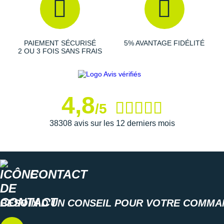
Suunto
Ta Energy
PAIEMENT SÉCURISÉ
5% AVANTAGE FIDÉLITÉ
The North Face
2 OU 3 FOIS SANS FRAIS
Thuasne
Under Armour
4,8
/5
Withings
38308 avis sur les 12 derniers mois
X-Bionic
X-Socks
+ Voir toutes les marques
CONTACT
BESOIN D'UN CONSEIL POUR VOTRE COMMA