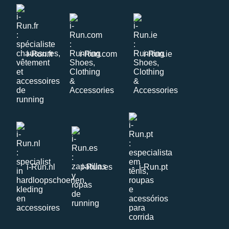
i-Run.fr
i-Run.com
i-Run.ie
i-Run.nl
i-Run.es
i-Run.pt