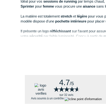
Idéal pour vos
sessions de
running
par temps chaud, 
Sprinter
pour
femme
vous procure une
aisance
sans l
La matière est totalement
stretch
et
légère
pour vous p
modèle dispose d'une
pochette intérieure
pour placer 
Il présente un logo
réfléchissant
sur l'avant pour assur
votre
sécurité
par faible luminosité. Conçu à partir de
m
contribue à la sauvegarde des ressources naturelles.
Points clés du
cuissard Asics Core Sprinter
4.7
/5
★★★★★
★★★★★
sur 32 avis
Avis soumis à un contrôle