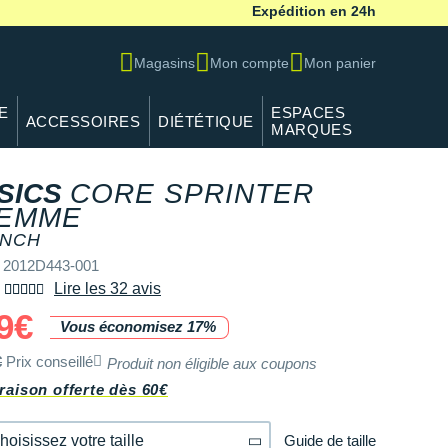
Expédition en 24h
Magasins
Mon compte
Mon panier
E
ESPACES
ACCESSOIRES
DIÉTÉTIQUE
MARQUES
SICS
CORE SPRINTER
EMME
INCH
 2012D443-001
Lire les 32 avis
9€
Vous économisez 17%
€
Prix conseillé
Produit non éligible aux coupons
raison offerte dès 60€
Guide de taille
hoisissez votre taille