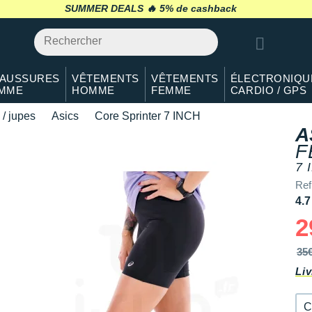
S
En stock
SUMMER DEALS 🔥
retour 30 jours
*
M
En stock
L
En stock
AUSSURES
VÊTEMENTS
VÊTEMENTS
ÉLECTRONIQU
MME
HOMME
FEMME
CARDIO / GPS
XL
En rupture
 / jupes
Asics
Core Sprinter 7 INCH
A
F
7 
Ref
4.7
2
35
Liv
C