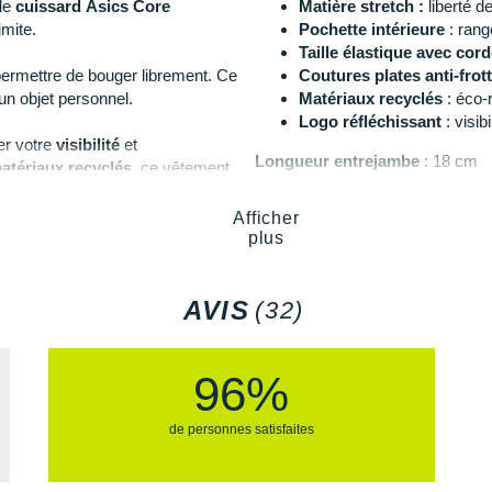
le
cuissard Asics Core
Matière stretch :
liberté 
imite.
Pochette intérieure
: ran
Taille élastique avec cor
ermettre de bouger librement. Ce
Coutures plates anti-fro
un objet personnel.
Matériaux recyclés
: éco-
Logo réfléchissant
: visibi
er votre
visibilité
et
Longueur entrejambe
: 18 cm
atériaux recyclés
, ce vêtement
Notre mannequin Mélissa, mesur
Afficher
plus
Les autres produits
Asics
AVIS
(32)
96%
de personnes satisfaites