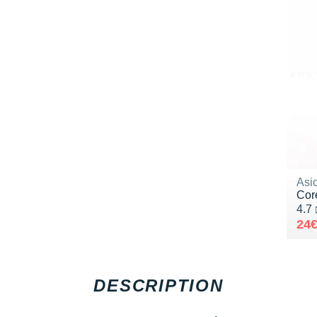
Asi
Cor
Noté
4.7
Au 
Ven
24
DESCRIPTION