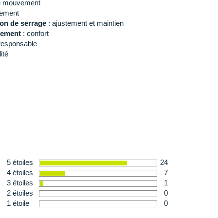
de mouvement
gement
don de serrage
: ajustement et maintien
ttement
: confort
responsable
lité
e 1m73 et porte une taille S.
5 étoiles
24
4 étoiles
7
3 étoiles
1
2 étoiles
0
1 étoile
0