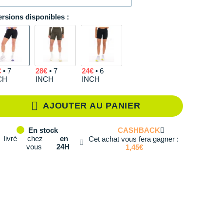
ersions disponibles :
XS
En stock
S
En stock
M
En stock
€
• 7
28€
• 7
24€
• 6
L
En stock
CH
INCH
INCH
XL
En rupture
AJOUTER AU PANIER
CASHBACK
En stock
livré
chez
en
Cet achat vous fera gagner :
vous
24H
1,45€