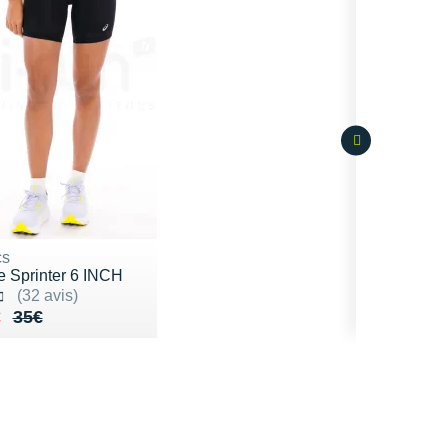
cs
e Sprinter 6 INCH
 4.7 sur 5
(32 avis)
lieu de 35€
du 24€
€
35€