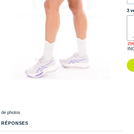
3 v
29
IN
Plus
de photos
 RÉPONSES