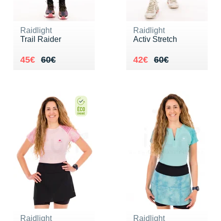
Raidlight
Raidlight
Trail Raider
Activ Stretch
Au lieu de 60€
Vendu 45€
Au lieu de 60€
Vendu 42€
45€
60€
42€
60€
Raidlight
Raidlight