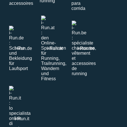
i-Run.de
i-Run.at
i-Run.be
i-Run.it