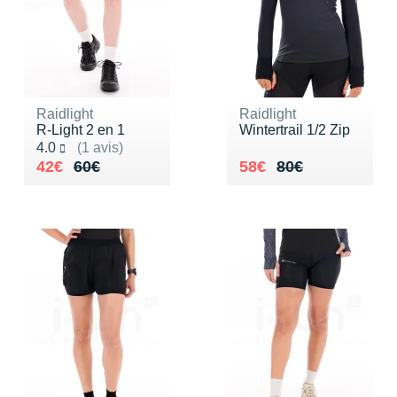
Raidlight
Raidlight
R-Light 2 en 1
Wintertrail 1/2 Zip
Noté 4.0 sur 5
4.0
(1 avis)
Au lieu de 60€
Vendu 42€
Au lieu de 80€
Vendu 58€
42€
60€
58€
80€