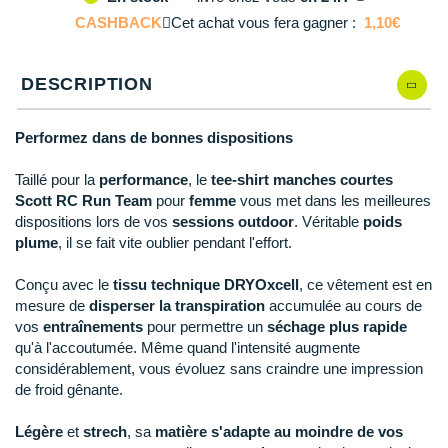
M
Il en reste 1 !
Reebok
Reebok
Orca
Shock Absorber
Silva
Oxsitis
CASHBACK
Collection CLUB
Cet achat vous fera gagner :
1,10€
DÉSTOCKAGE
PAR MARQUES
Hoka One One
Scott
Scott
Patagonia
Thuasne
Therabody
Patagonia
L
En rupture
DÉSTOCKAGE
Divers
Huawei
DESCRIPTION
The North Face
The North Face
Saxx
Under Armour
Withings
Raidlight
DÉSTOCKAGE
+ Voir tous les produits
électroniques
Équipe de France
+ Voir tous les
vêtements homme
Icebreaker
Under Armour
Under Armour
Scott
X-Moove
Zamst
+ Voir toutes les marques
Trouvez votre montre sport GPS
Performez dans de bonnes dispositions
Jumelles
+ Voir tous les
vêtements femme
Inov-8
+ Voir toutes les marques
+ Voir toutes les marques
+ Voir toutes les marques
+ Voir toutes les marques
+ Voir toutes les marques
Taillé pour la
performance
, le
tee-shirt manches courtes
Lacets / guêtres / semelles / pointes
Scott RC Run Team
pour
femme
vous met dans les meilleures
La Sportiva
athlétisme
dispositions lors de vos
sessions outdoor
. Véritable
poids
plume
, il se fait vite oublier pendant l'effort.
Maurten
Orientation
Conçu avec le
tissu technique DRYOxcell
, ce vêtement est en
Merrell
Sac de couchage
mesure de
disperser la transpiration
accumulée au cours de
vos
entraînements
pour permettre un
séchage plus rapide
Millet
Sécurité
qu'à l'accoutumée. Même quand l'intensité augmente
Mizuno
considérablement, vous évoluez sans craindre une impression
Tours de cou
de froid gênante.
Naak
Triathlon-Natation
Légère
et
strech
, sa
matière
s'adapte au moindre de vos