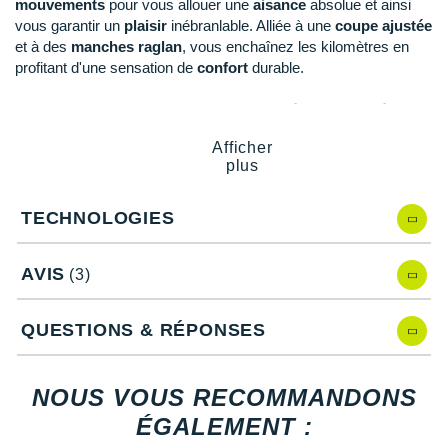
New Balance
mouvements
pour vous allouer une
aisance
absolue et ainsi
PAR MARQUES
vous garantir un
plaisir
inébranlable. Alliée à une
coupe ajustée
Nike
et à des
manches raglan
, vous enchaînez les kilomètres en
DÉSTOCKAGE
profitant d'une sensation de
confort
durable.
NNormal
Intégralement confectionné à partir de
matériaux recyclés
, ce
+ Voir tous les
accessoires
Odlo
modèle contribue à la
sauvegarde des ressources naturelles
Afficher
et, par extension,
de la planète
.
plus
On-Running
Orca
Notre mannequin Natacha, mesure 1m75 et porte une taille
TECHNOLOGIES
S.
OVERSTIMS
AVIS
(3)
Patagonia
Points clés du
tee-shirt manches courtes Scott RC Run
Team
QUESTIONS & RÉPONSES
Petzl
DRYOxcell
: évacuation de la transpiration et séchage
Polar
rapide
NOUS VOUS RECOMMANDONS
Matière stretch
: liberté de mouvement
Puma
Tissu léger et coupe ajustée
: aisance
ÉGALEMENT :
Manches raglan
: aisance