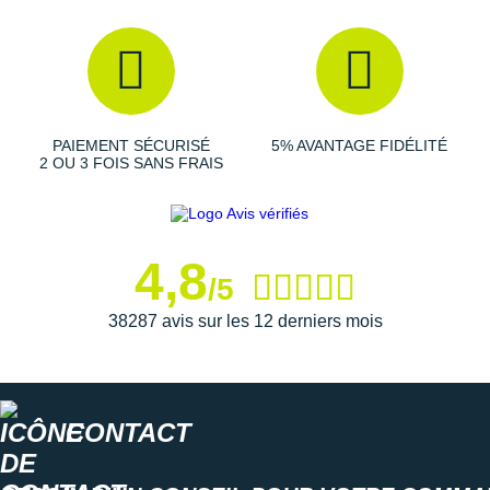
Suunto
Ta Energy
The North Face
Thuasne
PAIEMENT SÉCURISÉ
5% AVANTAGE FIDÉLITÉ
2 OU 3 FOIS SANS FRAIS
Under Armour
Withings
4,8
X-Bionic
/5
38287 avis sur les 12 derniers mois
X-Socks
+ Voir toutes les marques
CONTACT