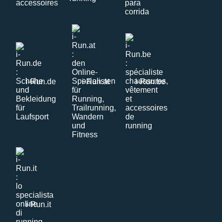
i-Run.de
i-Run.at
i-Run.be
i-Run.it