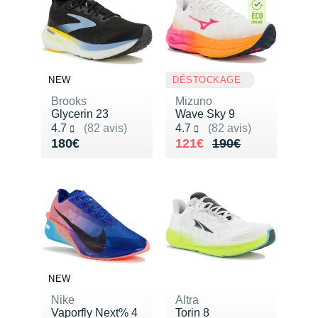
Raidlight
Reebok
Salomon
NEW
DÉSTOCKAGE
Saucony
Brooks
Mizuno
Glycerin 23
Wave Sky 9
Saxx
Noté 4.7 sur 5
Noté 4.7 sur 5
4.7
(82 avis)
4.7
(82 avis)
Vendu 180€
Au lieu de 190€
Vendu 121€
180€
121€
190€
Scarpa
Scott
Shokz
Sidas
Smoon
NEW
Speedo
Nike
Altra
Vaporfly Next% 4
Torin 8