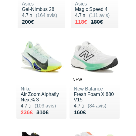
New Balance
PAR MARQUES
Asics
Asics
Gel-Nimbus 28
Magic Speed 4
Nike
Noté 4.7 sur 5
Noté 4.7 sur 5
4.7
(164 avis)
4.7
(111 avis)
DÉSTOCKAGE
Vendu 200€
Au lieu de 180€
Vendu 118€
200€
118€
180€
NNormal
+ Voir tous les
accessoires
Odlo
On-Running
Orca
OVERSTIMS
NEW
Patagonia
Nike
New Balance
Air Zoom Alphafly
Fresh Foam X 880
Next% 3
V15
Petzl
Noté 4.7 sur 5
Noté 4.7 sur 5
4.7
(103 avis)
4.7
(84 avis)
Au lieu de 310€
Vendu 236€
Vendu 160€
236€
310€
160€
Polar
Puma