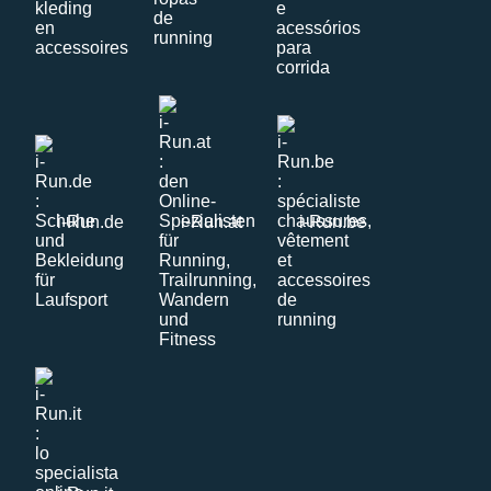
i-Run.de
i-Run.at
i-Run.be