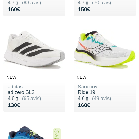
Noté 4.7 sur 5
Noté 4.7 sur 5
4.7
(83 avis)
4.7
(70 avis)
Vendu 160€
Vendu 150€
160€
150€
NEW
NEW
adidas
Saucony
adizero SL2
Ride 19
Noté 4.6 sur 5
Noté 4.6 sur 5
4.6
(65 avis)
4.6
(49 avis)
Vendu 130€
Vendu 160€
130€
160€