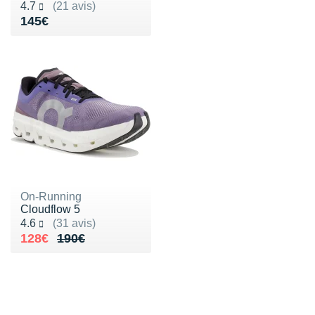
Noté 4.7 sur 5
4.7
(21 avis)
Vendu 145€
145€
On-Running
Cloudflow 5
Noté 4.6 sur 5
4.6
(31 avis)
Au lieu de 190€
Vendu 128€
128€
190€