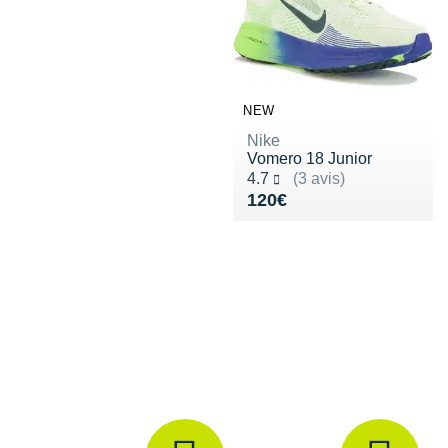
NEW
Nike
Vomero 18 Junior
Noté 4.7 sur 5
4.7
(3 avis)
Vendu 120€
120€