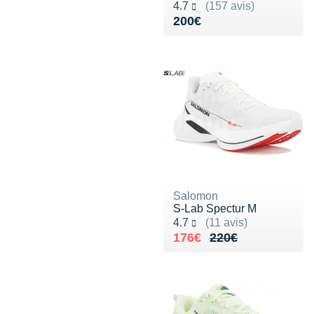
Noté 4.7 sur 5
4.7
(157 avis)
Vendu 200€
200€
Salomon
S-Lab Spectur M
Noté 4.7 sur 5
4.7
(11 avis)
Au lieu de 220€
Vendu 176€
176€
220€