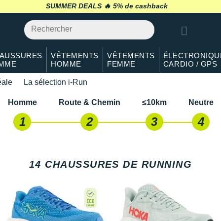
SUMMER DEALS 🔥
retour 30 jours
*
AUSSURES
VÊTEMENTS
VÊTEMENTS
ÉLECTRONIQU
MME
HOMME
FEMME
CARDIO / GPS
éale
La sélection i-Run
Homme
Route & Chemin
≤10km
Neutre
E CHAUSSURE DE RUNNING IDÉ
1
2
3
4
route et chemin moins de 10 kilomètres par semaine avec correction
14 CHAUSSURES DE RUNNING