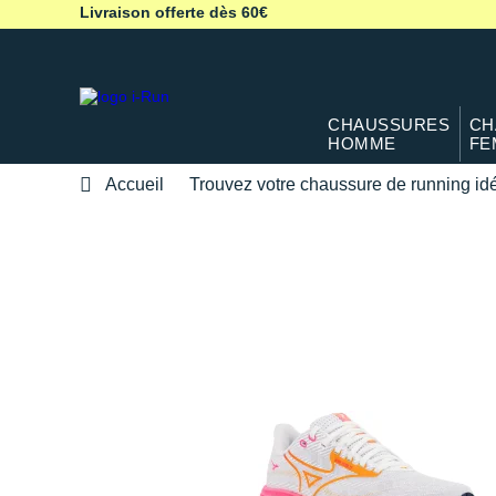
Livraison offerte dès 60€
CHAUSSURES
CH
HOMME
FE
Accueil
Trouvez votre chaussure de running id
TROUVEZ VOTR
Chaussure running pour homme sur 