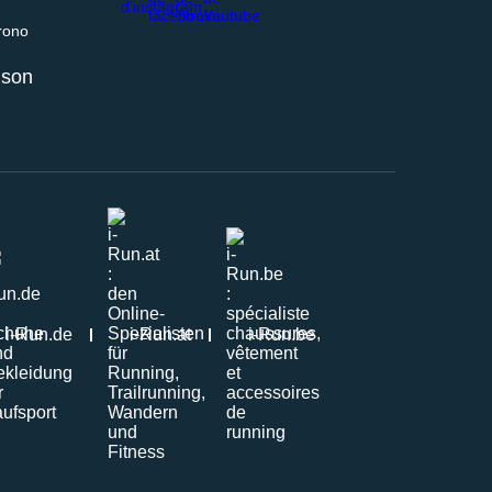
 relais ou retrait en magasin
aison
i-Run.de
i-Run.at
i-Run.be