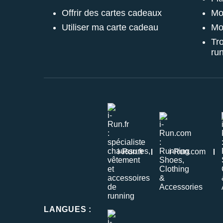
Mo
Offrir des cartes cadeaux
Mo
Utiliser ma carte cadeau
Tr
ru
i-Run.fr
i-Run.com
LANGUES
: