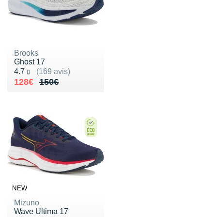
Brooks
Ghost 17
Noté 4.7 sur 5
4.7
(169 avis)
Au lieu de 150€
Vendu 128€
128€
150€
NEW
Mizuno
Wave Ultima 17