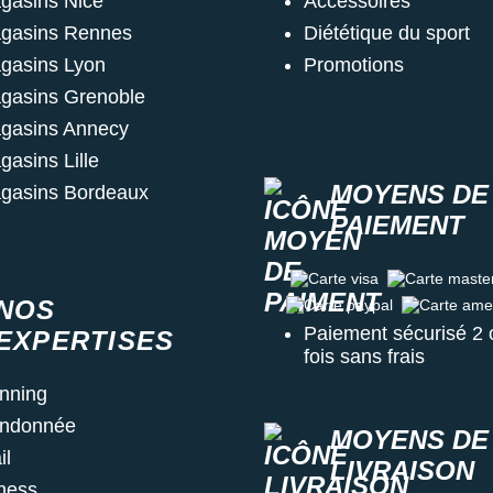
gasins Nice
Accessoires
gasins Rennes
Diététique du sport
gasins Lyon
Promotions
gasins Grenoble
gasins Annecy
gasins Lille
MOYENS DE
gasins Bordeaux
PAIEMENT
Carte visa
Carte master c
NOS
Carte paypal
Carte amex
Paiement sécurisé 2 
EXPERTISES
fois sans frais
nning
ndonnée
MOYENS DE
il
LIVRAISON
tness