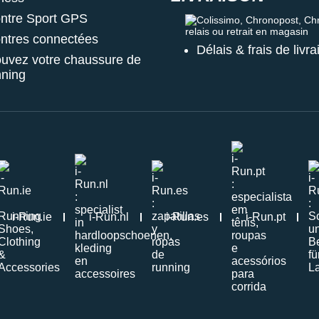
ntre Sport GPS
Colissimo, Chronopost, Chrono
ntres connectées
Délais & frais de livr
ouvez votre chaussure de
nning
i-Run.ie
i-Run.nl
i-Run.es
i-Run.pt