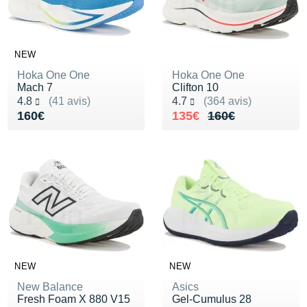
NEW
Hoka One One
Hoka One One
Mach 7
Clifton 10
Noté 4.8 sur 5
Noté 4.7 sur 5
4.8
(41 avis)
4.7
(364 avis)
Vendu 160€
Au lieu de 160€
Vendu 135€
160€
135€
160€
NEW
NEW
New Balance
Asics
Fresh Foam X 880 V15
Gel-Cumulus 28