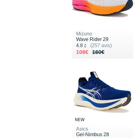
Mizuno
Wave Rider 29
Noté 4.8 sur 5
4.8
(257 avis)
Au lieu de 160€
Vendu 108€
108€
160€
NEW
Asics
Gel-Nimbus 28