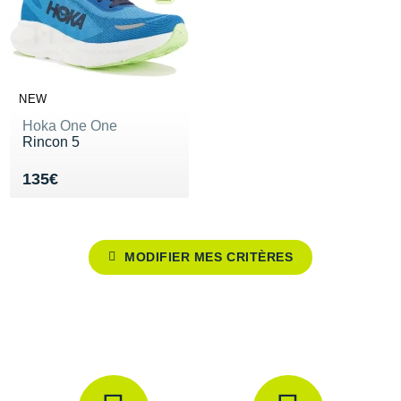
NEW
Hoka One One
Rincon 5
Vendu 135€
135€
MODIFIER MES CRITÈRES