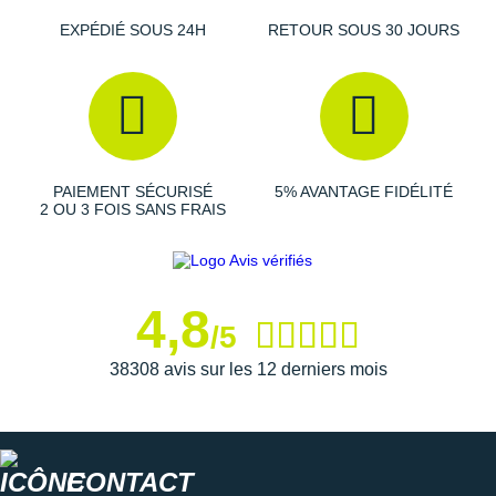
Suunto
EXPÉDIÉ SOUS 24H
RETOUR SOUS 30 JOURS
Ta Energy
The North Face
Thuasne
Under Armour
PAIEMENT SÉCURISÉ
5% AVANTAGE FIDÉLITÉ
2 OU 3 FOIS SANS FRAIS
Withings
X-Bionic
4,8
X-Socks
/5
38308 avis sur les 12 derniers mois
+ Voir toutes les marques
CONTACT