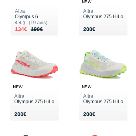
Raidlight
NEW
Altra
Altra
Reebok
Olympus 6
Olympus 275 HiLo
Noté 4.4 sur 5
4.4
(19 avis)
Salomon
Au lieu de 190€
Vendu 134€
Vendu 200€
134€
190€
200€
Saucony
Saxx
Scarpa
Scott
NEW
NEW
Shokz
Altra
Altra
Sidas
Olympus 275 HiLo
Olympus 275 HiLo
Smoon
Vendu 200€
Vendu 200€
200€
200€
Speedo