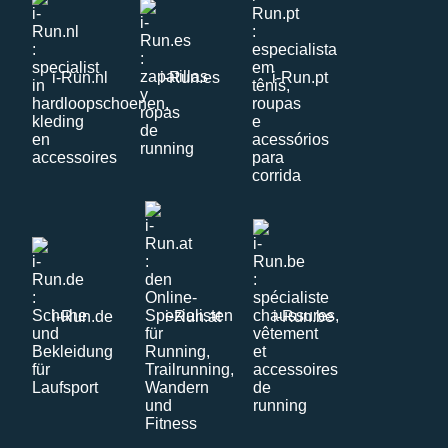
i-Run.nl
i-Run.es
i-Run.pt
i-Run.de
i-Run.at
i-Run.be