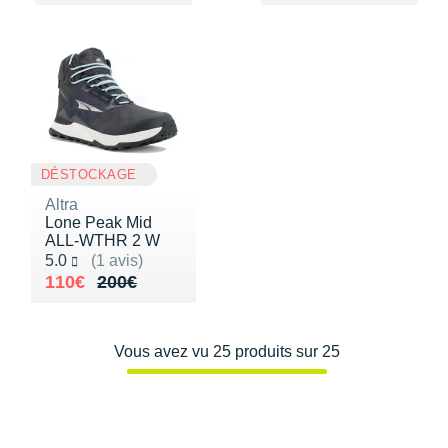
DÉSTOCKAGE
Altra
Lone Peak Mid
ALL-WTHR 2 W
Noté 5.0 sur 5
5.0
(1 avis)
Au lieu de 200€
Vendu 110€
110€
200€
Vous avez vu 25 produits sur 25