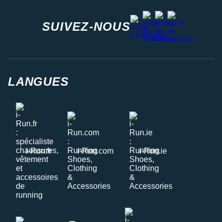
facebook
strava
youtube
instagram
SUIVEZ-NOUS
LANGUES
i-Run.fr
i-Run.com
i-Run.ie