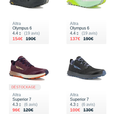
Altra
Altra
Olympus 6
Olympus 6
Noté 4.4 sur 5
Noté 4.4 sur 5
4.4
(19 avis)
4.4
(19 avis)
Au lieu de 190€
Vendu 154€
Au lieu de 190€
Vendu 137€
154€
190€
137€
190€
DÉSTOCKAGE
Altra
Altra
Superior 7
Superior 7
Noté 4.3 sur 5
Noté 4.3 sur 5
4.3
(6 avis)
4.3
(6 avis)
Au lieu de 120€
Vendu 96€
Au lieu de 130€
Vendu 100€
96€
120€
100€
130€