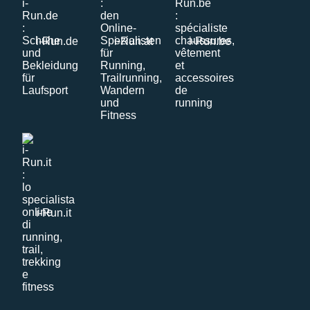
i-Run.de
i-Run.at
i-Run.be
i-Run.it