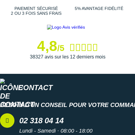
suit avec légèreté sur tous les terrains techniques.
PAIEMENT SÉCURISÉ
5% AVANTAGE FIDÉLITÉ
2 OU 3 FOIS SANS FRAIS
Semelle intérieure amovible
Poids constaté chez i-Run : 249 g en taille 42
4,8
/5
Les autres produits
Altra
38327 avis sur les 12 derniers mois
CONTACT
BESOIN D'UN CONSEIL POUR VOTRE COMMA
02 318 04 14
Lundi - Samedi · 08:00 - 18:00