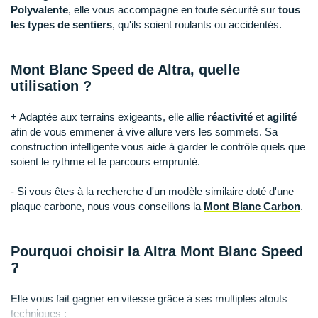
Raidlight
Polyvalente
, elle vous accompagne en toute sécurité sur
tous
les types de sentiers
, qu'ils soient roulants ou accidentés.
Reebok
Salomon
Mont Blanc Speed de Altra, quelle
utilisation ?
Saucony
+ Adaptée aux terrains exigeants, elle allie
réactivité
et
agilité
Saxx
afin de vous emmener à vive allure vers les sommets. Sa
construction intelligente vous aide à garder le contrôle quels que
Scarpa
soient le rythme et le parcours emprunté.
Scott
- Si vous êtes à la recherche d'un modèle similaire doté d'une
plaque carbone, nous vous conseillons la
Mont Blanc Carbon
.
Shokz
Sidas
Pourquoi choisir la Altra Mont Blanc Speed
Smoon
?
Speedo
Elle vous fait gagner en vitesse grâce à ses multiples atouts
techniques :