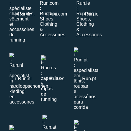
i-Run.fr
i-Run.com
i-Run.ie
i-Run.nl
i-Run.es
i-Run.pt