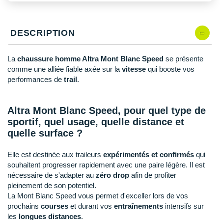
New Balance
PAR MARQUES
Nike
DÉSTOCKAGE
DESCRIPTION
NNormal
La
chaussure homme Altra Mont Blanc Speed
se présente
+ Voir tous les
accessoires
Odlo
comme une alliée fiable axée sur la
vitesse
qui booste vos
performances de
trail
.
On-Running
Orca
Altra Mont Blanc Speed, pour quel type de
sportif, quel usage, quelle distance et
OVERSTIMS
quelle surface ?
Patagonia
Elle est destinée aux traileurs
expérimentés et confirmés
qui
Petzl
souhaitent progresser rapidement avec une paire légère. Il est
nécessaire de s'adapter au
zéro drop
afin de profiter
Polar
pleinement de son potentiel.
La Mont Blanc Speed vous permet d'exceller lors de vos
Puma
prochains
courses
et durant vos
entraînements
intensifs sur
les
longues distances
.