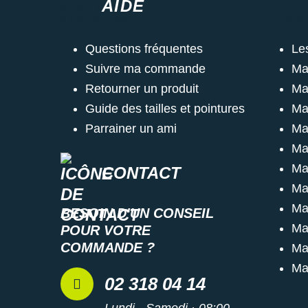
AIDE
Questions fréquentes
Le
Suivre ma commande
Ma
Retourner un produit
Ma
Guide des tailles et pointures
Ma
Parrainer un ami
Ma
Ma
Ma
CONTACT
Ma
Ma
BESOIN D'UN CONSEIL
Ma
POUR VOTRE
COMMANDE ?
Ma
Ma
02 318 04 14
Lundi - Samedi · 08:00 -