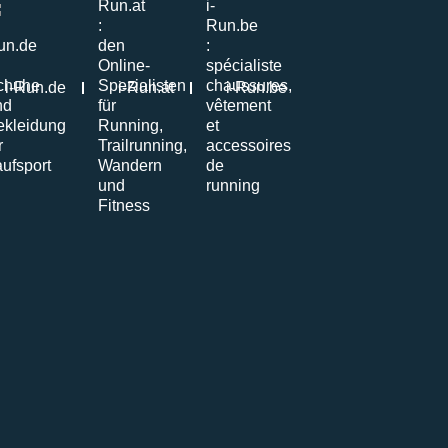
i-Run.de
i-Run.at
i-Run.be