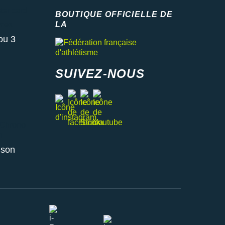
 card
BOUTIQUE OFFICIELLE DE
x
LA
Fédération française d'athlétisme
ou 3
SUIVEZ-NOUS
facebook
strava
youtube
instagram
ono relais ou retrait en magasin
aison