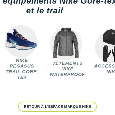
s équipements Nike Gore-tex
et le trail
NIKE
VÊTEMENTS
PEGASUS
ACCESS
NIKE
TRAIL GORE-
NI
WATERPROOF
TEX
RETOUR À L'ESPACE MARQUE NIKE