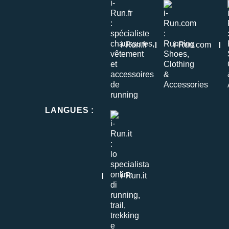
i-Run.fr
i-Run.com
LANGUES
:
i-Run.it