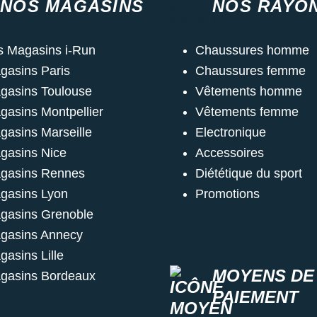
NOS MAGASINS
NOS RAYO
s Magasins i-Run
Chaussures homme
gasins Paris
Chaussures femme
gasins Toulouse
Vêtements homme
gasins Montpellier
Vêtements femme
gasins Marseille
Electronique
gasins Nice
Accessoires
gasins Rennes
Diététique du sport
gasins Lyon
Promotions
gasins Grenoble
gasins Annecy
gasins Lille
MOYENS DE
gasins Bordeaux
PAIEMENT