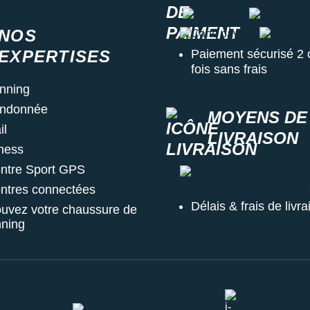
Carte visa
Carte master
NOS
Carte paypal
Carte ame
EXPERTISES
Paiement sécurisé 2 
fois sans frais
nning
ndonnée
MOYENS DE
il
LIVRAISON
tness
ntre Sport GPS
Colissimo, Chronopost, Chr
ntres connectées
Délais & frais de livr
ouvez votre chaussure de
nning