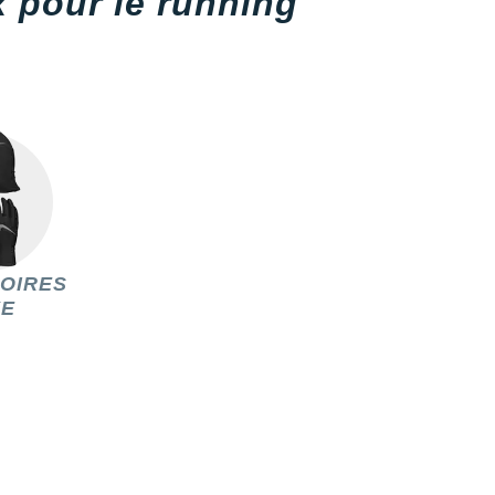
 pour le running
OIRES
KE