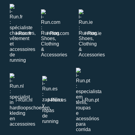
i-Run.fr
i-Run.com
i-Run.ie
i-Run.nl
i-Run.es
i-Run.pt