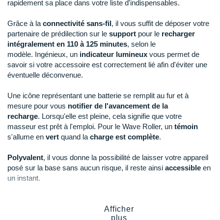
New Balance
rapidement sa place dans votre liste d'indispensables.
PAR MARQUES
Nike
Grâce à la
connectivité sans-fil
, il vous suffit de déposer votre
DÉSTOCKAGE
partenaire de prédilection sur le
support
pour le
recharger
NNormal
intégralement en 110 à 125 minutes
, selon le
modèle. Ingénieux, un
indicateur lumineux
vous permet de
+ Voir tous les
accessoires
Odlo
savoir si votre accessoire est correctement lié afin d'éviter une
éventuelle déconvenue.
On-Running
Une icône représentant une batterie se remplit au fur et à
Orca
mesure pour vous
notifier de l'avancement de la
recharge
. Lorsqu'elle est pleine, cela signifie que votre
OVERSTIMS
masseur est prêt à l'emploi. Pour le Wave Roller, un
témoin
s'allume en
vert
quand la
charge est complète
.
Patagonia
Polyvalent
, il vous donne la possibilité de laisser votre appareil
Petzl
posé sur la base sans aucun risque, il reste ainsi
accessible
en
un instant.
Polar
Puma
Points clés du
chargeur sans fil
Afficher
Therabody Multi-Appareil
plus