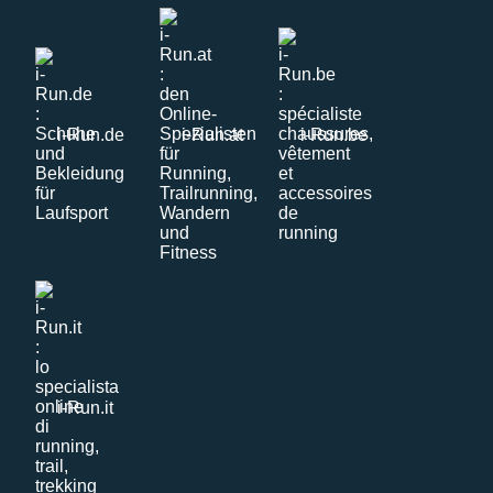
i-Run.de
i-Run.at
i-Run.be
i-Run.it