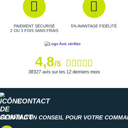
Suunto
Les autres produits
Therabody
Ta Energy
The North Face
PAIEMENT SÉCURISÉ
5% AVANTAGE FIDÉLITÉ
2 OU 3 FOIS SANS FRAIS
Thuasne
Under Armour
4,8
Withings
/5
38327 avis sur les 12 derniers mois
X-Bionic
X-Socks
+ Voir toutes les marques
CONTACT
BESOIN D'UN CONSEIL POUR VOTRE COMMA