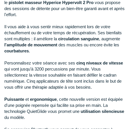
New Balance
le
pistolet masseur Hyperice Hypervolt 2 Pro
vous propose
PAR MARQUES
des sessions de détente pour un bien-être garanti avant et après
Nike
l'effort.
DÉSTOCKAGE
NNormal
Il vous aide à vous sentir mieux rapidement lors de votre
échauffement ou de votre temps de récupération. Ses bienfaits
+ Voir tous les
accessoires
Odlo
sont multiples : il améliore la
circulation sanguine
, augmente
l'amplitude de mouvement
des muscles ou encore évite les
On-Running
courbatures
.
Orca
Personnalisez votre séance avec ses
cinq niveaux de vitesse
qui vont jusqu’à 3200 percussions par minute. Vous
OVERSTIMS
sélectionnez la vitesse souhaitée en faisant défiler le cadran
numérique. Cinq applicateurs de tête sont inclus dans le but de
Patagonia
vous offrir une thérapie adaptée à vos besoins.
Petzl
Puissante
et
ergonomique
, cette nouvelle version est équipée
d'une poignée repensée qui facilite sa prise en main. La
Polar
technologie QuietGlide vous promet une
utilisation silencieuse
du modèle.
Puma