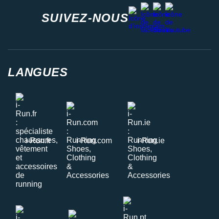
facebook
strava
youtube
instagram
SUIVEZ-NOUS
LANGUES
i-Run.fr
i-Run.com
i-Run.ie