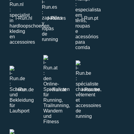
i-Run.nl
i-Run.es
i-Run.pt
i-Run.de
i-Run.at
i-Run.be