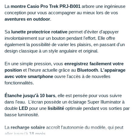
Reebok
Reebok
Orca
Shock Absorber
Silva
Oxsitis
La
montre Casio Pro Trek PRJ-B001
arbore une ingénieuse
Collection CLUB
DÉSTOCKAGE
PAR MARQUES
Hoka One One
conception pour vous accompagner au mieux lors de vos
Scott
Scott
Patagonia
Thuasne
Therabody
Patagonia
DÉSTOCKAGE
aventures en outdoor
.
Divers
Huawei
The North Face
The North Face
Saxx
Under Armour
Withings
Raidlight
DÉSTOCKAGE
+ Voir tous les produits
électroniques
Équipe de France
Sa
lunette protectrice rotative
permet d'éviter d'appuyer
+ Voir tous les
vêtements homme
Icebreaker
Under Armour
Under Armour
Scott
X-Moove
Zamst
involontairement sur un bouton pendant l'effort. Elle offre
+ Voir toutes les marques
Trouvez votre montre sport GPS
Jumelles
également la possibilité de varier les plaisirs, en passant d'un
+ Voir tous les
vêtements femme
Inov-8
design classique à un style angulaire et original.
+ Voir toutes les marques
+ Voir toutes les marques
+ Voir toutes les marques
+ Voir toutes les marques
+ Voir toutes les marques
Lacets / guêtres / semelles / pointes
La Sportiva
En une simple pression, vous
enregistrez facilement votre
athlétisme
position
et l'heure actuelle grâce au
Bluetooth
.
L'appairage
Maurten
Orientation
avec votre smartphone
ouvre l'accès à de nouvelles
fonctionnalités.
Merrell
Sac de couchage
Étanche jusqu'à 10 bars
, elle est pensée pour vous suivre
Millet
Sécurité
dans l'eau. L'écran possède un éclairage Super Illuminator à
double
LED
pour une
lisibilité
optimale pendant vos sorties par
Mizuno
Tours de cou
basse luminosité.
Naak
Triathlon-Natation
La
recharge solaire
accroît l'autonomie du modèle, qui peut
aller jusqu'à
18 mois
.