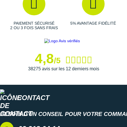
Suunto
Ta Energy
PAIEMENT SÉCURISÉ
5% AVANTAGE FIDÉLITÉ
The North Face
2 OU 3 FOIS SANS FRAIS
Thuasne
Under Armour
4,8
/5
Withings
38275 avis sur les 12 derniers mois
X-Bionic
X-Socks
CONTACT
+ Voir toutes les marques
BESOIN D'UN CONSEIL POUR VOTRE COMMA