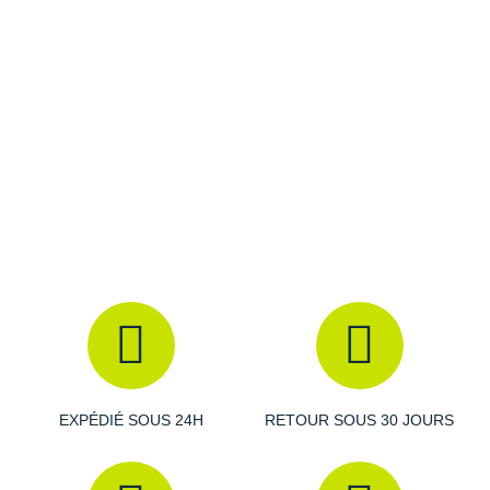
Recharge solaire
Raidlight
Autonomie
: jusqu'à 18 mois
Reebok
Les autres produits
Casio
Salomon
Saucony
Saxx
Scarpa
Scott
Shokz
Sidas
Smoon
EXPÉDIÉ SOUS 24H
RETOUR SOUS 30 JOURS
Speedo