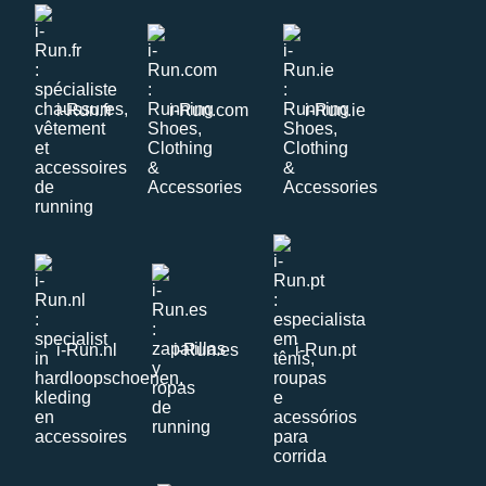
i-Run.fr
i-Run.com
i-Run.ie
i-Run.nl
i-Run.es
i-Run.pt