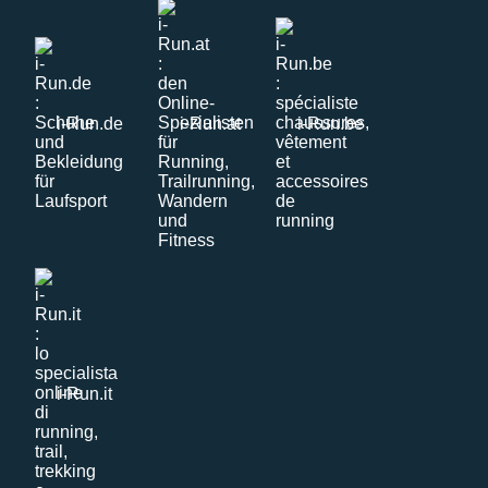
i-Run.de
i-Run.at
i-Run.be
i-Run.it