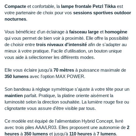
Reebok
Reebok
Orca
Shock Absorber
Silva
Oxsitis
Compacte
et confortable, la
lampe frontale Petzl Tikka
est
Collection CLUB
DÉSTOCKAGE
PAR MARQUES
Hoka One One
votre partenaire de choix pour vos
sessions sportives outdoor
Scott
Scott
Patagonia
Thuasne
Therabody
Patagonia
DÉSTOCKAGE
nocturnes
.
Divers
Huawei
The North Face
The North Face
Saxx
Under Armour
Withings
Raidlight
DÉSTOCKAGE
+ Voir tous les produits
électroniques
Équipe de France
Vous bénéficiez d'un éclairage à
faisceau large
et
homogène
+ Voir tous les
vêtements homme
Icebreaker
Under Armour
Under Armour
Scott
X-Moove
Zamst
qui vous permet de bien voir à proximité. Elle offre la possibilité
+ Voir toutes les marques
Trouvez votre montre sport GPS
Jumelles
de choisir entre
trois niveaux d'intensité
afin de s'adapter au
+ Voir tous les
vêtements femme
Inov-8
mieux à votre pratique. Facile d'utilisation, un bouton unique
+ Voir toutes les marques
+ Voir toutes les marques
+ Voir toutes les marques
+ Voir toutes les marques
+ Voir toutes les marques
Lacets / guêtres / semelles / pointes
vous aide à sélectionner les différents modes.
La Sportiva
athlétisme
Elle vous éclaire jusqu’à
70 mètres
à puissance maximale de
Maurten
Orientation
350 lumens
avec l'option MAX POWER.
Merrell
Sac de couchage
Son bandeau à réglage symétrique s'ajuste à votre tête pour un
maintien
parfait. Pratique, la platine oriente aisément la
Millet
Sécurité
luminosité selon la direction souhaitée. La lumière rouge fixe ou
clignotante vous assure d'être visible par tous.
Mizuno
Tours de cou
Ce modèle est équipé de l'alimentation Hybrid Concept, livré
Naak
Triathlon-Natation
avec trois piles AAA/LR03. Elles proposent une autonomie de
2
heures
à
350 lumens
et jusqu’à
110 heures
à
7 lumens
.