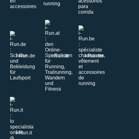
i-Run.de
i-Run.at
i-Run.be
i-Run.it