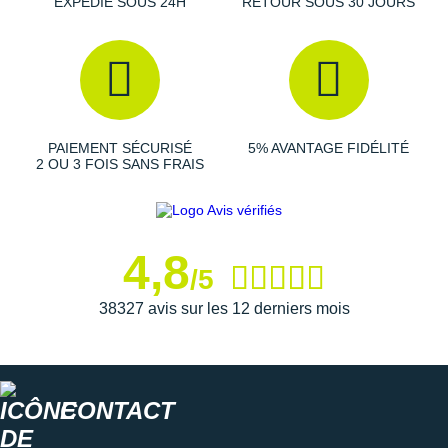
EXPÉDIÉ SOUS 24H
RETOUR SOUS 30 JOURS
Suunto
Ta Energy
The North Face
Thuasne
PAIEMENT SÉCURISÉ
5% AVANTAGE FIDÉLITÉ
2 OU 3 FOIS SANS FRAIS
Under Armour
Withings
X-Bionic
4,8
/5
X-Socks
38327 avis sur les 12 derniers mois
+ Voir toutes les marques
CONTACT