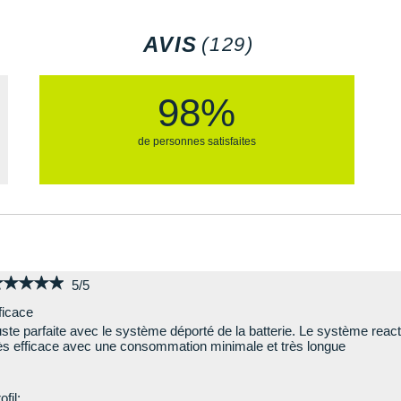
AVIS
(129)
98%
de personnes satisfaites
★★★★★
★★★★★
5/5
ficace
ste parfaite avec le système déporté de la batterie. Le système reacti
ès efficace avec une consommation minimale et très longue
ofil: