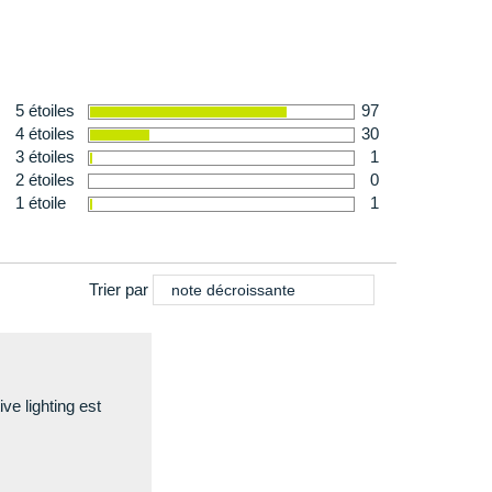
5 étoiles
97
4 étoiles
30
3 étoiles
1
2 étoiles
0
1 étoile
1
Trier par
note décroissante
ve lighting est