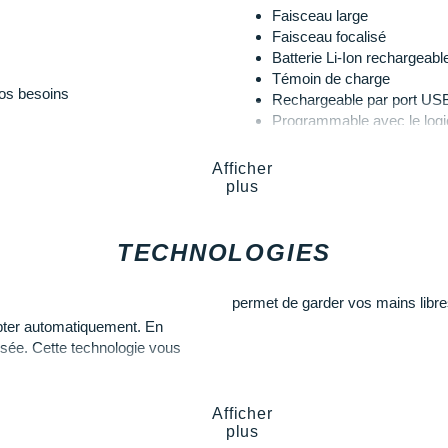
e commodité
pendant votre
Les autres produits
Petzl
Faisceau large
Faisceau focalisé
Batterie Li-Ion rechargeabl
Témoin de charge
vos besoins
Rechargeable par port US
Programmable avec le logic
l'autonomie
Afficher
plus
TECHNOLOGIES
permet de garder vos mains libre
apter automatiquement. En
isée. Cette technologie vous
Afficher
plus