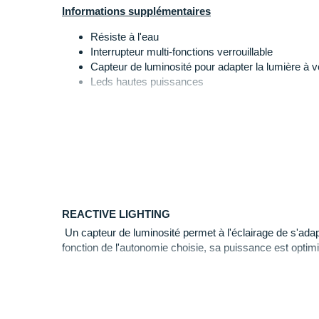
un
ajsutement optimal
à votre tour de tête pour
plus d
Informations supplémentaires
Résiste à l'eau
Interrupteur multi-fonctions verrouillable
Capteur de luminosité pour adapter la lumière à 
Leds hautes puissances
187 grammes de pure intelligence
Éclaire de 2 à 135 mètres en mode maximum
Autonomie de 1h30 à 12h30
REACTIVE LIGHTING
Un capteur de luminosité permet à l'éclairage de s'ad
fonction de l'autonomie choisie, sa puissance est optim