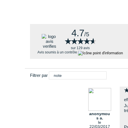
4.7
/5
★★★★★
★★★★★
sur 129 avis
Avis soumis à un contrôle
Filtrer par
note
ef
Ju
tr
anonymou
s a.
le
22/03/2017
Pr