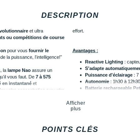
DESCRIPTION
volutionnaire
et ultra
effort.
ts ou compétitions de course
ion
pour vous
fournir le
Avantages :
 de la puissance, l'intelligence!"
Reactive Lighting
: capteu
S'adapte automatiquemen
g
, la
lampe Nao
assure un
Puissance d'éclairage
: 7
u'il vous faut. De
7 à 575
Autonomie
: 1h30 à 12h30 
é en instantané
et
Batterie rechargeable Pe
er votre concentration sur votre
Cordon réglable
: ajustem
Étanchéité IPX4
irage que vous utilisez mais elle
Afficher
plus
lluminé
tout au long de votre
e)
vous apporte
encore plus de
Conseil I-
Run
: Pensez à bien lir
Brancher la batterieafin de la v
POINTS CLÉS
l'opération pour une meilleure dur
 Reactive Lighting
vous offre