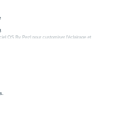
e
B
iel OS By Pezl pour customiser l'éclairage et
s.