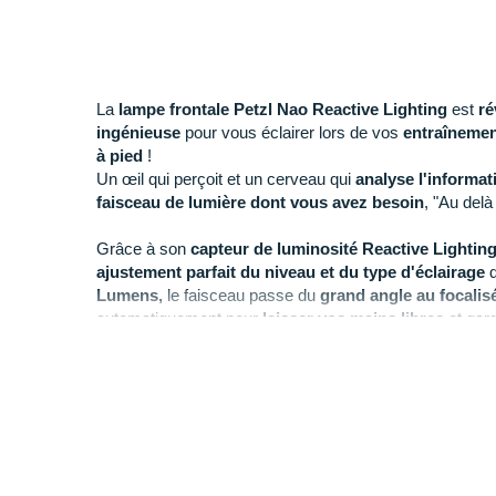
La
lampe frontale Petzl Nao Reactive Lighting
est
ré
ingénieuse
pour vous éclairer lors de vos
entraînemen
à pied
!
Un œil qui perçoit et un cerveau qui
analyse l'informat
faisceau de lumière dont vous avez besoin
, "Au delà
Grâce à son
capteur de luminosité Reactive Lightin
ajustement parfait du niveau et du type d'éclairage
q
Lumens,
le faisceau passe du
grand angle au focalis
automatiquement pour
laisser vos mains libres
et gard
parcours de running ou trail.
Son
autonomie
varie en fonction de la puissance d'écla
peut atteindre
jusqu'à 12h30
pour être sûre de
rester i
course. Une
batterie rechargeable Petzl NAO (inclus
luminosité
plus longtemps.
Le
cordon réglable
sur l'arrière de la
lampe Petzl NAO