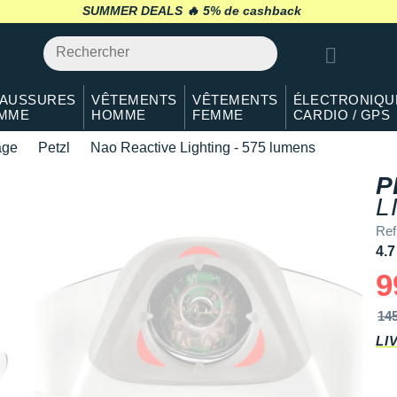
SUMMER DEALS 🔥
retour 30 jours
*
AUSSURES
VÊTEMENTS
VÊTEMENTS
ÉLECTRONIQU
MME
HOMME
FEMME
CARDIO / GPS
age
Petzl
Nao Reactive Lighting - 575 lumens
P
L
Re
4.7
9
14
LI