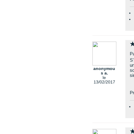
Pa
S'
un
anonymou
so
s a.
si
le
13/02/2017
Pr