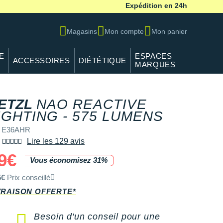
Expédition en 24h
Magasins
Mon compte
Mon panier
E
ESPACES
ACCESSOIRES
DIÉTÉTIQUE
MARQUES
ETZL
NAO REACTIVE
IGHTING - 575 LUMENS
f E36AHR
Lire les 129 avis
9€
Vous économisez 31%
5€
Prix conseillé
VRAISON OFFERTE*
Besoin d'un conseil pour une