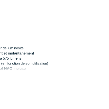
r de luminosité
t et instantanément
 à 575 lumens
(en fonction de son utilisation)
tzl NAO incluse
ent et confort
e la notice pour la première mise en route.
ider complètementavant la première charge.Rééditez
ée de vie de la batterie.