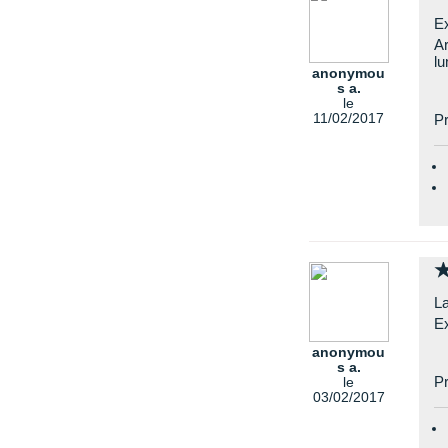
Ex
Ar
lu
anonymou
s a.
le
11/02/2017
Pr
L
Ex
anonymou
s a.
Pr
le
03/02/2017