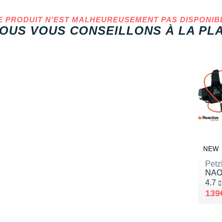
E PRODUIT N'EST MALHEUREUSEMENT PAS DISPONIB
OUS VOUS CONSEILLONS À LA PLA
NEW
Petz
NAO
Noté
4.7
Au l
Ven
139