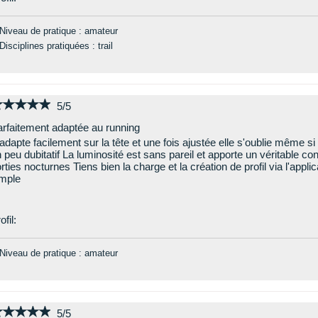
Niveau de pratique : amateur
Disciplines pratiquées : trail
★★★★★
★★★★★
5/5
rfaitement adaptée au running
adapte facilement sur la tête et une fois ajustée elle s'oublie même si 
 peu dubitatif La luminosité est sans pareil et apporte un véritable con
rties nocturnes Tiens bien la charge et la création de profil via l'appli
mple
ofil:
Niveau de pratique : amateur
★★★★★
★★★★★
5/5