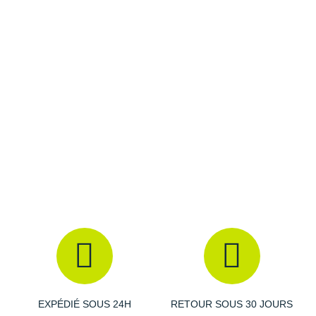
Indice IP54
: protection de la poussière et des projections
Raidlight
d'eau
Temps de recharge
: 240 minutes
Reebok
Test de chute
: 2 mètres
Salomon
Poids
: 104 g
Coloris
: noir, bleu et gris
Saucony
Les autres produits
Ledlenser
Saxx
Scarpa
Scott
Shokz
Sidas
Smoon
Speedo
EXPÉDIÉ SOUS 24H
RETOUR SOUS 30 JOURS