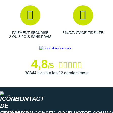
Suunto
Ta Energy
The North Face
PAIEMENT SÉCURISÉ
5% AVANTAGE FIDÉLITÉ
Thuasne
2 OU 3 FOIS SANS FRAIS
Under Armour
Withings
4,8
X-Bionic
/5
38344 avis sur les 12 derniers mois
X-Socks
+ Voir toutes les marques
CONTACT