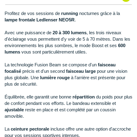
Reebok
Reebok
Orca
Shock Absorber
Silva
Oxsitis
Collection CLUB
DÉSTOCKAGE
PAR MARQUES
Hoka One One
Scott
Scott
Patagonia
Thuasne
Therabody
Patagonia
Profitez de vos sessions de
running
nocturnes grâce à la
DÉSTOCKAGE
Divers
lampe frontale Ledlenser NEO5R
.
Huawei
The North Face
The North Face
Saxx
Under Armour
Withings
Raidlight
DÉSTOCKAGE
+ Voir tous les produits
électroniques
Équipe de France
Avec une puissance de
20 à 300 lumens
, les trois niveaux
+ Voir tous les
vêtements homme
Icebreaker
Under Armour
Under Armour
Scott
X-Moove
Zamst
d'éclairage vous permettent d'y voir de 5 à 70 mètres. Dans les
+ Voir toutes les marques
Trouvez votre montre sport GPS
Jumelles
environnements les plus sombres, le mode Boost et ses
600
+ Voir tous les
vêtements femme
Inov-8
lumens
vous sont particulièrement utiles.
+ Voir toutes les marques
+ Voir toutes les marques
+ Voir toutes les marques
+ Voir toutes les marques
+ Voir toutes les marques
Lacets / guêtres / semelles / pointes
La Sportiva
athlétisme
La technologie Fusion Beam se compose d'un
faisceau
focalisé
précis et d'un second
faisceau large
pour une vision
Maurten
Orientation
plus globale. Une
lumière rouge
à l'arrière est présente pour
plus de sécurité.
Merrell
Sac de couchage
Équilibrée, elle garantit une bonne
répartition
du poids pour plus
Millet
Sécurité
de confort pendant vos efforts. Le bandeau extensible et
ajustable
reste en place et est complété par un coussin
Mizuno
Tours de cou
amovible.
Naak
Triathlon-Natation
La
ceinture pectorale
incluse offre une autre option d'accroche
pour vos sessions sportives intenses.