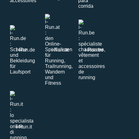
i-Run.de
i-Run.at
i-Run.be
i-Run.it