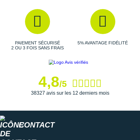
Raidlight
Reebok
Salomon
Saucony
PAIEMENT SÉCURISÉ
5% AVANTAGE FIDÉLITÉ
2 OU 3 FOIS SANS FRAIS
Saxx
Scarpa
4,8
Scott
/5
Shokz
38327 avis sur les 12 derniers mois
Sidas
Smoon
CONTACT
Speedo