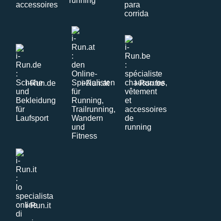
i-Run.de
i-Run.at
i-Run.be
i-Run.it