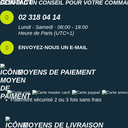
BESOIN D'UN CONSEIL POUR VOTRE COMMA
Suunto
Ta Energy
02 318 04 14
The North Face
Lundi - Samedi · 08:00 - 18:00
Heure de Paris (UTC+1)
Thuasne
ENVOYEZ-NOUS UN E-MAIL
Under Armour
Withings
MOYENS DE PAIEMENT
X-Bionic
X-Socks
Carte visa
Carte master card
Carte paypal
Carte amex
+ Voir toutes les marques
Paiement sécurisé 2 ou 3 fois sans frais
MOYENS DE LIVRAISON