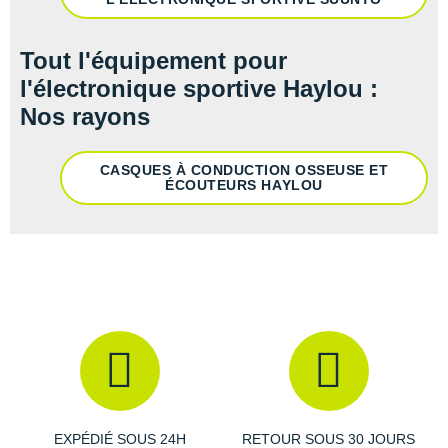
New Balance
PAR MARQUES
Nike
Tout l'équipement pour
DÉSTOCKAGE
l'électronique sportive Haylou :
NNormal
Nos rayons
+ Voir tous les
accessoires
Odlo
On-Running
CASQUES À CONDUCTION OSSEUSE ET
ÉCOUTEURS HAYLOU
Orca
OVERSTIMS
Patagonia
Petzl
Polar
Puma
EXPÉDIÉ SOUS 24H
RETOUR SOUS 30 JOURS