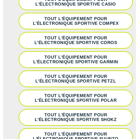
Reebok
Reebok
Orca
Shock Absorber
Silva
Oxsitis
L'ÉLECTRONIQUE SPORTIVE CASIO
Collection CLUB
DÉSTOCKAGE
PAR MARQUES
Hoka One One
Scott
Scott
Patagonia
Thuasne
Therabody
Patagonia
DÉSTOCKAGE
TOUT L'ÉQUIPEMENT POUR
Divers
L'ÉLECTRONIQUE SPORTIVE COMPEX
Huawei
The North Face
The North Face
Saxx
Under Armour
Withings
Raidlight
DÉSTOCKAGE
+ Voir tous les produits
électroniques
Équipe de France
+ Voir tous les
vêtements homme
Icebreaker
TOUT L'ÉQUIPEMENT POUR
Under Armour
Under Armour
Scott
X-Moove
Zamst
+ Voir toutes les marques
Trouvez votre montre sport GPS
L'ÉLECTRONIQUE SPORTIVE COROS
Jumelles
+ Voir tous les
vêtements femme
Inov-8
+ Voir toutes les marques
+ Voir toutes les marques
+ Voir toutes les marques
+ Voir toutes les marques
+ Voir toutes les marques
TOUT L'ÉQUIPEMENT POUR
Lacets / guêtres / semelles / pointes
L'ÉLECTRONIQUE SPORTIVE GARMIN
La Sportiva
athlétisme
Maurten
TOUT L'ÉQUIPEMENT POUR
Orientation
L'ÉLECTRONIQUE SPORTIVE PETZL
Merrell
Sac de couchage
TOUT L'ÉQUIPEMENT POUR
L'ÉLECTRONIQUE SPORTIVE POLAR
Millet
Sécurité
Mizuno
TOUT L'ÉQUIPEMENT POUR
Tours de cou
L'ÉLECTRONIQUE SPORTIVE SHOKZ
Naak
Triathlon-Natation
TOUT L'ÉQUIPEMENT POUR
L'ÉLECTRONIQUE SPORTIVE SUUNTO