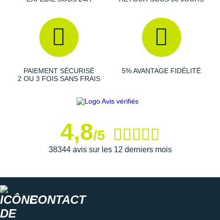
Raidlight
Reebok
Salomon
Saucony
PAIEMENT SÉCURISÉ
5% AVANTAGE FIDÉLITÉ
2 OU 3 FOIS SANS FRAIS
Saxx
Scarpa
Scott
4,8
/5
Shokz
38344 avis sur les 12 derniers mois
Sidas
Smoon
CONTACT
Speedo