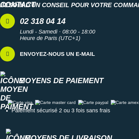
Suunto
BESOIN D'UN CONSEIL POUR VOTRE COMMA
Ta Energy
02 318 04 14
The North Face
Lundi - Samedi · 08:00 - 18:00
Heure de Paris (UTC+1)
Thuasne
Under Armour
ENVOYEZ-NOUS UN E-MAIL
Withings
X-Bionic
MOYENS DE PAIEMENT
X-Socks
Carte visa
Carte master card
Carte paypal
Carte amex
+ Voir toutes les marques
Paiement sécurisé 2 ou 3 fois sans frais
MOYENS DE LIVRAISON