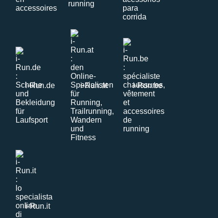
i-Run.de
i-Run.at
i-Run.be
i-Run.it