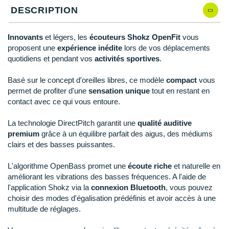
Reebok
Reebok
Orca
Shock Absorber
Silva
Oxsitis
DESCRIPTION
Collection CLUB
DÉSTOCKAGE
PAR MARQUES
Hoka One One
Scott
Scott
Patagonia
Thuasne
Therabody
Patagonia
DÉSTOCKAGE
Divers
Innovants
et légers, les
écouteurs Shokz OpenFit
vous
Huawei
The North Face
The North Face
Saxx
Under Armour
Withings
Raidlight
proposent une
expérience inédite
lors de vos déplacements
DÉSTOCKAGE
+ Voir tous les produits
électroniques
Équipe de France
+ Voir tous les
vêtements homme
quotidiens et pendant vos
activités sportives
.
Icebreaker
Under Armour
Under Armour
Scott
X-Moove
Zamst
+ Voir toutes les marques
Trouvez votre montre sport GPS
Jumelles
+ Voir tous les
vêtements femme
Basé sur le concept d'oreilles libres, ce modèle
compact
vous
Inov-8
+ Voir toutes les marques
+ Voir toutes les marques
+ Voir toutes les marques
+ Voir toutes les marques
+ Voir toutes les marques
permet de profiter d'une
sensation unique
tout en restant en
Lacets / guêtres / semelles / pointes
contact avec ce qui vous entoure.
La Sportiva
athlétisme
La technologie DirectPitch garantit une
qualité auditive
Maurten
Orientation
premium
grâce à un équilibre parfait des aigus, des médiums
clairs et des basses puissantes.
Merrell
Sac de couchage
L'algorithme OpenBass promet une
écoute riche
et naturelle en
Millet
Sécurité
améliorant les vibrations des basses fréquences. A l'aide de
l'application Shokz via la
connexion Bluetooth
, vous pouvez
Mizuno
Tours de cou
choisir des modes d'égalisation prédéfinis et avoir accès à une
multitude de réglages.
Naak
Triathlon-Natation