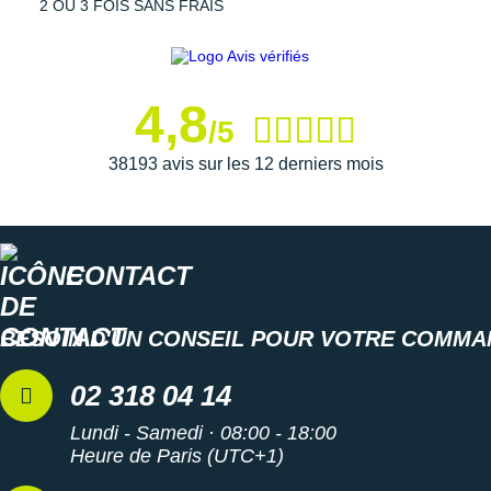
d'autonomie (musique)
2 OU 3 FOIS SANS FRAIS
Suunto
Poids
: 8.3g (écouteurs) / 57g (boîtier de charge)
Coloris
: beige
Ta Energy
Tous les écouteurs
Shokz OpenFit
en ligne sur i-Run.
The North Face
4,8
/5
Les autres produits
Shokz
Thuasne
38193 avis sur les 12 derniers mois
Under Armour
Withings
CONTACT
X-Bionic
X-Socks
BESOIN D'UN CONSEIL POUR VOTRE COMMA
+ Voir toutes les marques
02 318 04 14
Lundi - Samedi · 08:00 - 18:00
Heure de Paris (UTC+1)