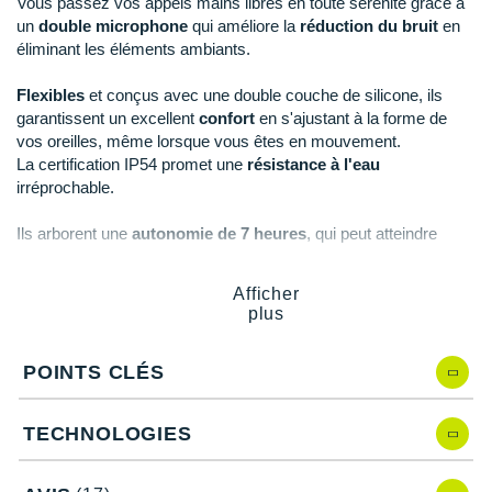
New Balance
Vous passez vos appels mains libres en toute sérénité grâce à
PAR MARQUES
un
double microphone
qui améliore la
réduction du bruit
en
Nike
éliminant les éléments ambiants.
DÉSTOCKAGE
NNormal
Flexibles
et conçus avec une double couche de silicone, ils
garantissent un excellent
confort
en s'ajustant à la forme de
+ Voir tous les
accessoires
Odlo
vos oreilles, même lorsque vous êtes en mouvement.
La certification IP54 promet une
résistance à l'eau
On-Running
irréprochable.
Orca
Ils arborent une
autonomie de 7 heures
, qui peut atteindre
jusqu'à
28 heures
de temps d'écoute de la musique grâce à
OVERSTIMS
l'
étui de recharge
. Leurs systèmes de
charge rapide
vous
Afficher
offre 1 heure d'utilisation supplémentaire en seulement 5
plus
Patagonia
minutes de charge.
Petzl
POINTS CLÉS
Points clés des
écouteurs Shokz OpenFit
Polar
TECHNOLOGIES
Écouteurs sans fil à oreilles libres
Puma
Design compact et léger
DirectPitch
: qualité audio premium