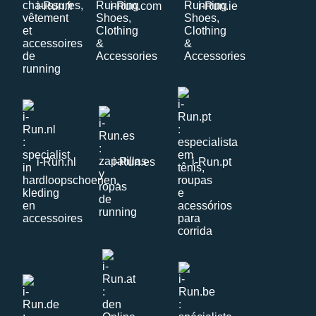
i-Run.fr
i-Run.com
i-Run.ie
i-Run.nl
i-Run.es
i-Run.pt