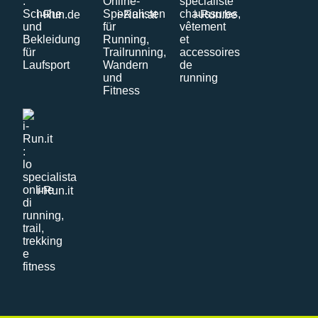
i-Run.de
i-Run.at
i-Run.be
i-Run.it