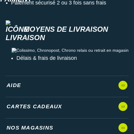
d'énergie), 8 jours en mode montre (fréquence cardiaque
Paiement sécurisé 2 ou 3 fois sans frais
activée)
Coloris
: bleu, gris et blanc
MOYENS DE LIVRAISON
Les autres produits
Polar
Colissimo, Chronopost, Chrono relais ou retrait en magasin
Délais & frais de livraison
AIDE
CARTES CADEAUX
NOS MAGASINS