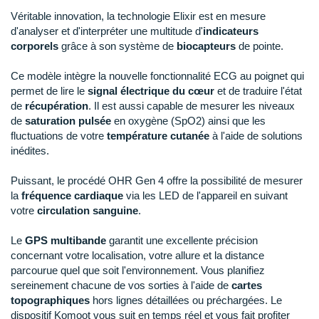
New Balance
PAR MARQUES
Véritable innovation, la technologie Elixir est en mesure
Nike
d'analyser et d'interpréter une multitude d'
indicateurs
DÉSTOCKAGE
corporels
grâce à son système de
biocapteurs
de pointe.
NNormal
Ce modèle intègre la nouvelle fonctionnalité ECG au poignet qui
+ Voir tous les
accessoires
Odlo
permet de lire le
signal électrique du cœur
et de traduire l'état
de
récupération
. Il est aussi capable de mesurer les niveaux
On-Running
de
saturation pulsée
en oxygène (SpO2) ainsi que les
fluctuations de votre
température cutanée
à l'aide de solutions
Orca
inédites.
OVERSTIMS
Puissant, le procédé OHR Gen 4 offre la possibilité de mesurer
la
fréquence cardiaque
via les LED de l'appareil en suivant
Patagonia
votre
circulation sanguine
.
Petzl
Le
GPS multibande
garantit une excellente précision
concernant votre localisation, votre allure et la distance
Polar
parcourue quel que soit l'environnement. Vous planifiez
sereinement chacune de vos sorties à l'aide de
cartes
Puma
topographiques
hors lignes détaillées ou préchargées. Le
dispositif Komoot vous suit en temps réel et vous fait profiter