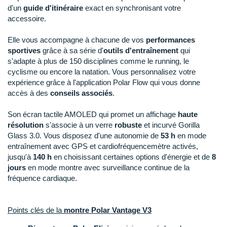
Raidlight
d'un
guide d'itinéraire
exact en synchronisant votre
accessoire.
Reebok
Elle vous accompagne à chacune de vos
performances
Salomon
sportives
grâce à sa série d'
outils d'entraînement
qui
s'adapte à plus de 150 disciplines comme le running, le
Saucony
cyclisme ou encore la natation. Vous personnalisez votre
expérience grâce à l'application Polar Flow qui vous donne
Saxx
accès à des
conseils associés
.
Scarpa
Son écran tactile AMOLED qui promet un affichage
haute
résolution
s'associe à un verre
robuste
et incurvé Gorilla
Scott
Glass 3.0. Vous disposez d'une autonomie de
53 h
en mode
entraînement avec GPS et cardiofréquencemètre activés,
Shokz
jusqu'à
140 h
en choisissant certaines options d'énergie et de
8
jours
en mode montre avec surveillance continue de la
Sidas
fréquence cardiaque.
Smoon
Speedo
Points clés de la
montre Polar Vantage V3