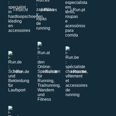
i-Run.nl
i-Run.es
i-Run.pt
i-Run.de
i-Run.at
i-Run.be