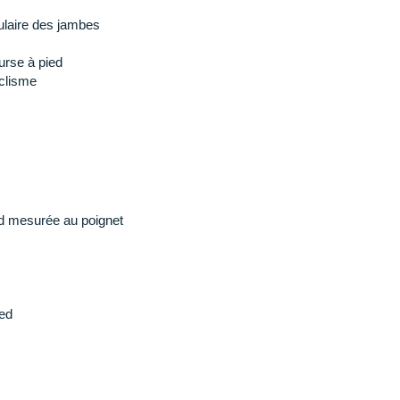
nergie), 8 jours en mode montre (fréquence cardiaque
ulaire des jambes
urse à pied
clisme
d mesurée au poignet
ed