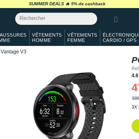
SUMMER DEALS 🔥
retour 30 jours
*
AUSSURES
VÊTEMENTS
VÊTEMENTS
ÉLECTRONIQU
MME
HOMME
FEMME
CARDIO / GPS
Vantage V3
P
Ref
4.6
4
59
3X 