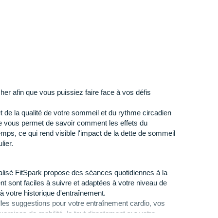
her afin que vous puissiez faire face à vos défis
t)
t de la qualité de votre sommeil et du rythme circadien
deux régions préchargées : l'Europe et l'Amérique du
e vous permet de savoir comment les effets du
mps, ce qui rend visible l'impact de la dette de sommeil
eau de zoom maximum de 13
lier.
illées" : niveau de zoom maximum de 14 avec la
ciel sur les niveaux 15-18
lisé FitSpark propose des séances quotidiennes à la
t sont faciles à suivre et adaptées à votre niveau de
à votre historique d'entraînement.
les suggestions pour votre entraînement cardio, vos
rcices de mobilité, le tout directement sur votre