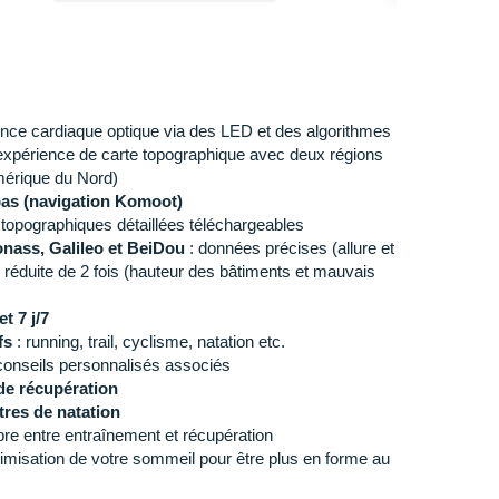
ence cardiaque optique via des LED et des algorithmes
expérience de carte topographique avec deux régions
érique du Nord)
-pas (navigation Komoot)
 topographiques détaillées téléchargeables
nass, Galileo et BeiDou
: données précises (allure et
 réduite de 2 fois (hauteur des bâtiments et mauvais
et 7 j/7
ifs
: running, trail, cyclisme, natation etc.
conseils personnalisés associés
de récupération
res de natation
ibre entre entraînement et récupération
timisation de votre sommeil pour être plus en forme au