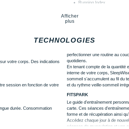
Running Index
Guide exercices-repos
Afficher
plus
Outdoor et Navigation :
Carte hors ligne
TECHNOLOGIES
Retour au point de départ
Hill Splitter
Route et Profils d'altitude
perfectionner une routine au couc
Guidage pas à pas (Komoo
quotidiens.
ur votre corps. Des indications
Back to Start
En tenant compte de la quantité e
ion
OpenStreetMap (OSM) avec 
interne de votre corps, SleepWis
Nord
sommeil s'accumulent au fil du te
Cartes préchargées : niv
re session en fonction de votre
et du rythme veille-sommeil irrégu
Cartes téléchargées "déta
FITSPARK
possibilité de surzoom logi
Le guide d'entraînement personna
 longue durée. Consommation
carte. Ces séances d'entraînemen
Autres caractéristiques :
forme et de récupération ainsi qu'
Accédez chaque jour à de nouvel
Arrêt montre
séances de musculation et vos exe
Vitesse allure