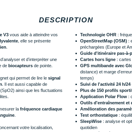
DESCRIPTION
ge V3
vous aide à atteindre vos
Technologie OHR
: fréqu
lyvalente
, elle se présente
OpenStreetMap (OSM)
: 
ien
.
préchargées (Europe et Am
Guide d'itinéraire pas-à
 d'analyser et d'interpréter une
Cartes hors ligne
: cartes
e de
biocapteurs
de pointe.
GPS multibande avec Glo
distance) et marge d'erreur
gnet qui permet de lire le
signal
temps)
n
. Il est aussi capable de
Suivi de l'activité 24 h/24 
SpO2) ainsi que les fluctuations
Plus de 150 profils sport
ites.
Application Polar Flow
: 
Outils d'entraînement et 
mesurer la
fréquence cardiaque
Amélioration des paramèt
anguine
.
Test orthostatique
: équil
SleepWise
: analyse et op
oncernant votre localisation,
quotidien