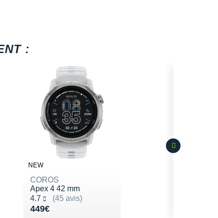
NT :
NEW
COROS
Apex 4 42 mm
Noté 4.7 sur 5
4.7
(45 avis)
Vendu 449€
449€