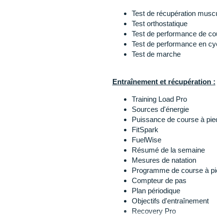
spécifique)
jusqu'à 140 h (options d'é
Test de récupération musc
oxygène dans le sang (test
activée)
Test orthostatique
tique pendant la nuit)
Coloris
: noir
Test de performance de co
de votre température cutanée
Test de performance en cy
des 28 jours précédents)
Test de marche
Les autres produits
Polar
Entraînement et récupération :
Training Load Pro
Sources d'énergie
Puissance de course à pie
FitSpark
FuelWise
Résumé de la semaine
Mesures de natation
Programme de course à pi
Compteur de pas
Plan périodique
Objectifs d'entraînement
Recovery Pro