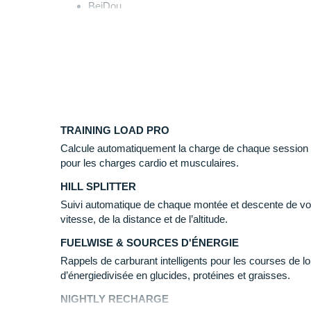
BeiDou
QZSS
GPS assisté
Glonass assisté
Galileo assisté
QZSS assisté
Connectivité :
TRAINING LOAD PRO
GPS multibande (signaux satellites L1 / L5)
Calcule automatiquement la charge de chaque session s
Bluetooth 5.1 (faible énergie)
pour les charges cardio et musculaires.
Câble USB-C pour la recharge et la synchronisat
HILL SPLITTER
Application Polar Flow
Suivi automatique de chaque montée et descente de vot
vitesse, de la distance et de l’altitude.
Capteurs :
FUELWISE & SOURCES D'ÉNERGIE
Biocapteurs Elixir
Rappels de carburant intelligents pour les courses de
Baromètre
d’énergiedivisée en glucides, protéines et graisses.
Boussole magnétomètre
Accéléromètre
NIGHTLY RECHARGE
Altimètre