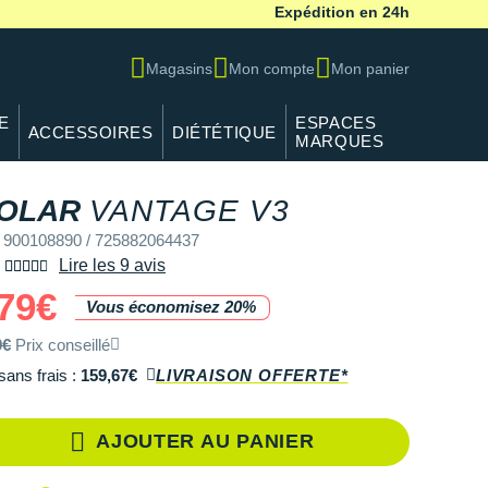
Expédition en 24h
Magasins
Mon compte
Mon panier
E
ESPACES
ACCESSOIRES
DIÉTÉTIQUE
MARQUES
REF 90010889
OLAR
VANTAGE V3
 900108890 / 725882064437
Lire les 9 avis
79€
Vous économisez 20%
9€
Prix conseillé
sans frais :
159,67€
LIVRAISON OFFERTE*
AJOUTER AU PANIER