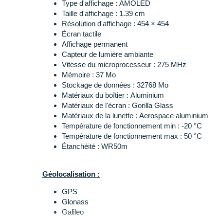
Type d'affichage : AMOLED
rythme cardiaque et état de récupération (bouton 
Taille d'affichage : 1.39 cm
Test SpO2
: mesure les niveau de saturation en 
Résolution d'affichage : 454 × 454
manuel de 30 secondes ou enregistrement automa
Écran tactile
Température de la peau
: suit les fluctuations 
Affichage permanent
durant la nuit (données quotidiennes et moyenne 
Capteur de lumière ambiante
Vitesse du microprocesseur : 275 MHz
Mémoire : 37 Mo
Stockage de données : 32768 Mo
Matériaux du boîtier : Aluminium
Matériaux de l'écran : Gorilla Glass
Matériaux de la lunette : Aerospace aluminium
Température de fonctionnement min : -20 °C
Température de fonctionnement max : 50 °C
Étanchéité : WR50m
Géolocalisation :
GPS
Glonass
Galileo