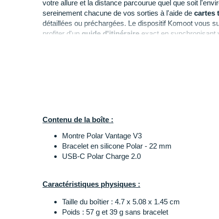
votre allure et la distance parcourue quel que soit l'env
sereinement chacune de vos sorties à l'aide de
cartes
détaillées ou préchargées. Le dispositif Komoot vous sui
profiter d'un
guide d'itinéraire
exact en synchronisant 
Elle vous accompagne à chacune de vos
performance
d'
outils d'entraînement
qui s'adapte à plus de 150 dis
cyclisme ou encore la natation. Vous personnalisez vot
l'application Polar Flow qui vous donne accès à des
con
Son écran tactile AMOLED qui promet un affichage
hau
verre
robuste
et incurvé Gorilla Glass 3.0. Vous disp
Contenu de la boîte :
mode entraînement avec GPS et cardiofréquencemètre 
Montre Polar Vantage V3
choisissant certaines options d'énergie et de
8 jours
en
Bracelet en silicone Polar - 22 mm
continue de la fréquence cardiaque.
USB-C Polar Charge 2.0
Points clés de la
montre Polar Vantage V3
Caractéristiques physiques :
Biocapteurs Polar Elixir
: suivi avancé dans la 
Taille du boîtier : 4.7 x 5.08 x 1.45 cm
des données corporelles
Poids : 57 g et 39 g sans bracelet
ECG au poignet
: surveille le signal électrique 