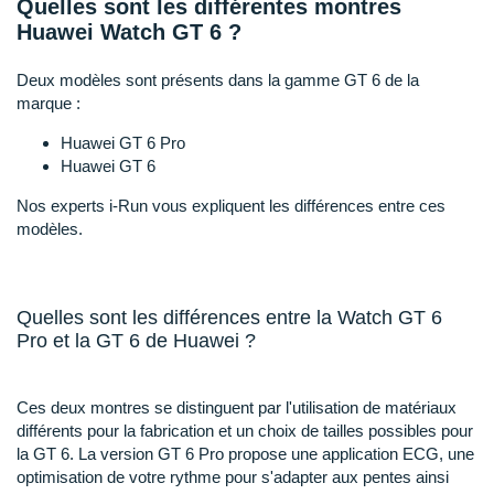
Quelles sont les différentes montres
Raidlight
Huawei Watch GT 6 ?
Reebok
Deux modèles sont présents dans la gamme GT 6 de la
Salomon
marque :
Saucony
Huawei GT 6 Pro
Huawei GT 6
Saxx
Nos experts i-Run vous expliquent les différences entre ces
modèles.
Scarpa
Scott
Quelles sont les différences entre la Watch GT 6
Shokz
Pro et la GT 6 de Huawei ?
Sidas
Ces deux montres se distinguent par l'utilisation de matériaux
Smoon
différents pour la fabrication et un choix de tailles possibles pour
la GT 6. La version GT 6 Pro propose une application ECG, une
Speedo
optimisation de votre rythme pour s'adapter aux pentes ainsi