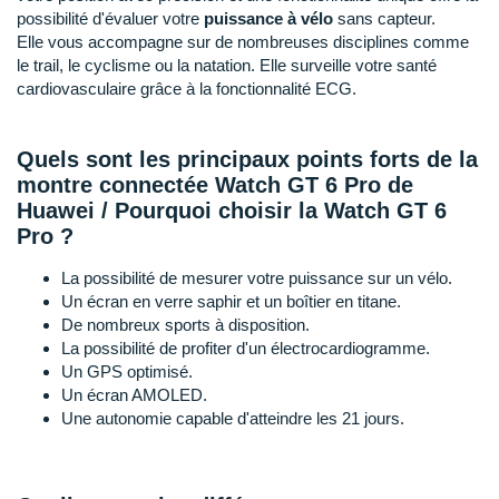
New Balance
PAR MARQUES
possibilité d'évaluer votre
puissance à vélo
sans capteur.
Elle vous accompagne sur de nombreuses disciplines comme
Nike
le trail, le cyclisme ou la natation. Elle surveille votre santé
DÉSTOCKAGE
cardiovasculaire grâce à la fonctionnalité ECG.
NNormal
+ Voir tous les
accessoires
Odlo
Quels sont les principaux points forts de la
montre connectée Watch GT 6 Pro de
On-Running
Huawei / Pourquoi choisir la Watch GT 6
Orca
Pro ?
OVERSTIMS
La possibilité de mesurer votre puissance sur un vélo.
Un écran en verre saphir et un boîtier en titane.
Patagonia
De nombreux sports à disposition.
La possibilité de profiter d'un électrocardiogramme.
Petzl
Un GPS optimisé.
Un écran AMOLED.
Polar
Une autonomie capable d'atteindre les 21 jours.
Puma