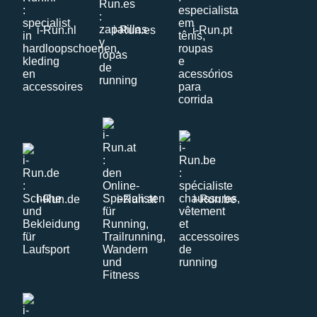
i-Run.nl
i-Run.es
i-Run.pt
i-Run.de
i-Run.at
i-Run.be