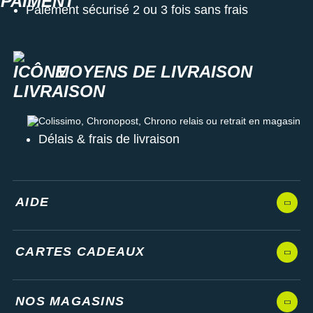
Paiement sécurisé 2 ou 3 fois sans frais
Robuste et pensée pour s'adapter à une grande diversité de
défis outdoor, elle est irréprochable en toutes circonstances.
Écran AMOLED 1.47"
MOYENS DE LIVRAISON
Boîtier en alliage de titane
Dimensions : 4.56 x 4.56 x 1.125 cm
Poids : 54.74 g sans le bracelet
Colissimo, Chronopost, Chrono relais ou retrait en magasin
Délais & frais de livraison
Les autres produits
Huawei
AIDE
CARTES CADEAUX
NOS MAGASINS