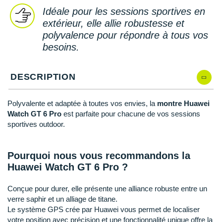
Reebok
Reebok
Orca
Shock Absorber
Silva
Oxsitis
Idéale pour les sessions sportives en
Collection CLUB
DÉSTOCKAGE
PAR MARQUES
Hoka One One
Scott
Scott
Patagonia
Thuasne
Therabody
Patagonia
extérieur, elle allie robustesse et
DÉSTOCKAGE
Divers
polyvalence pour répondre à tous vos
Huawei
The North Face
The North Face
Saxx
Under Armour
Withings
Raidlight
besoins.
DÉSTOCKAGE
+ Voir tous les produits
électroniques
Équipe de France
+ Voir tous les
vêtements homme
Icebreaker
Under Armour
Under Armour
Scott
X-Moove
Zamst
+ Voir toutes les marques
Trouvez votre montre sport GPS
Jumelles
+ Voir tous les
vêtements femme
DESCRIPTION
Inov-8
+ Voir toutes les marques
+ Voir toutes les marques
+ Voir toutes les marques
+ Voir toutes les marques
+ Voir toutes les marques
Lacets / guêtres / semelles / pointes
La Sportiva
Polyvalente et adaptée à toutes vos envies, la
montre Huawei
athlétisme
Watch GT 6 Pro
est parfaite pour chacune de vos sessions
Maurten
sportives outdoor.
Orientation
Merrell
Sac de couchage
Pourquoi nous vous recommandons la
Millet
Sécurité
Huawei Watch GT 6 Pro ?
Mizuno
Tours de cou
Conçue pour durer, elle présente une alliance robuste entre un
verre saphir et un alliage de titane.
Naak
Triathlon-Natation
Le système GPS crée par Huawei vous permet de localiser
votre position avec précision et une fonctionnalité unique offre la