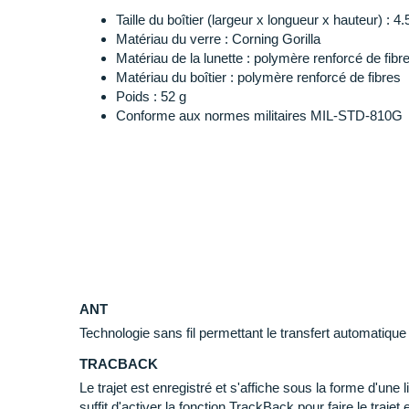
etc.
Taille du boîtier (largeur x longueur x hauteur) : 4
GPS, GLONASS et Galileo
: multi-GNSS, local
Matériau du verre : Corning Gorilla
environnement isolés
Matériau de la lunette : polymère renforcé de fibr
Changements de direction affichés sans cart
Matériau du boîtier : polymère renforcé de fibres
Popularity Routing
: sélection et création d'itiné
Poids : 52 g
Création d'itinéraires via d'autres applicati
Conforme aux normes militaires MIL-STD-810G
Écran :
Taille : 0.9" x 0.9" (23 x 23 mm)
Résolution : 176 x 176 pixels MIP monochrome, visi
ANT
Bracelet :
Technologie sans fil permettant le transfert automatiqu
Longueur bracelet silicone ajustable : 135 mm
Longueur bracelet silicone boucle : 105 mm
TRACBACK
Longueur totale : 240 mm
Le trajet est enregistré et s'affiche sous la forme d'une lig
Convient aux poignets d'une circonférence de 
suffit d'activer la fonction TrackBack pour faire le traje