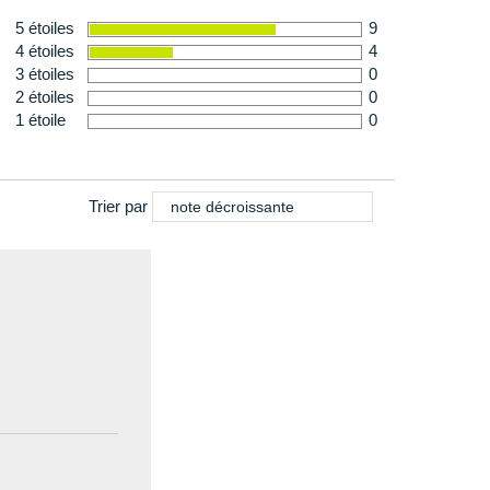
5 étoiles
9
4 étoiles
4
e cardiaque au poignet des montres connectées Garmin
3 étoiles
0
tilisateur d'obtenir des estimations précises de sa
2 étoiles
0
nt. Le moniteur optique de fréquence cardiaque est
1 étoile
0
 cardiaque de l'utilisateur 24 heures sur 24 et 7 jours
Trier par
note décroissante
sélectionner et proposer des parcours, routes, chemins
ar les locaux. Garmin Connect Mobile, propose parmi les
urs Garmin, le parcours le plus adapté à sa pratique.
 la fréquence cardiaque au repos et d'autres facteurs pour
eune ou plus âgé que vous.