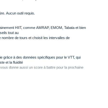
8 jours
ûre. Aucun outil requis.
es
2 jours
ntrainement HIIT, comme AMRAP, EMOM, Tabata et bien
seils tout au
 nombre de tours et choisit les intervalles de
ie grâce à des données spécifiques pour le VTT, qui
ste et la fluidité
l vous donne aussi un score à battre pour la prochaine
dition pour prolonger l'autonomie de la batterie lors de
 plusieurs jours.
e d'énergie et collecte les points de tracé GPS une
tonomie de la batterie, l'appareil éteint tous les capteurs
nexion à votre smartphone.