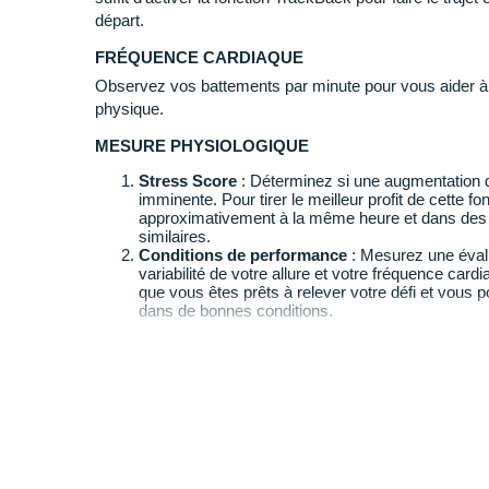
départ.
FRÉQUENCE CARDIAQUE
Caractéristiques principales :
Observez vos battements par minute pour vous aider à 
physique.
Multi-GNSS : GPS, GLONASS et GALILEO
Cardiofréquencemètre Elevate Gen 4
MESURE PHYSIOLOGIQUE
Stress Score
: Déterminez si une augmentation de
imminente. Pour tirer le meilleur profit de cette f
approximativement à la même heure et dans des 
similaires.
Conditions de performance
: Mesurez une évalu
variabilité de votre allure et votre fréquence card
que vous êtes prêts à relever votre défi et vous 
dans de bonnes conditions.
Seuil de lactate
: Eliminez les évaluations empir
à quelle vitesse vous devez réellement courir à l'a
Déterminez exactement à quel moment vous com
rapidement (pour les coureurs bien entraînés, ce 
leur fréquence cardiaque maximale).
BODY BATTERY
Optimisez les réserves énergétiques de votre corps, en ut