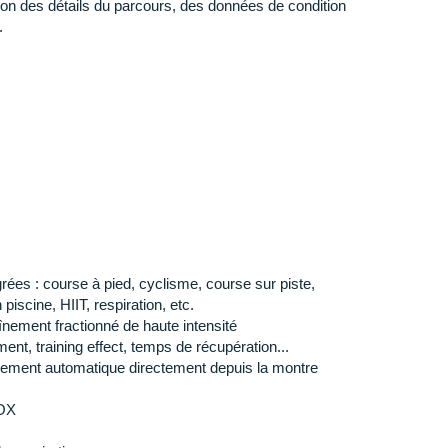
ion des détails du parcours, des données de condition
.
 pour les données d'altitude, un baromètre pour la météo
e, une boussole électronique 3 axes et un gyroscope pour
ntégrés
 spécifiques au VTT
aux températures élevées
litaires MIL-STD-810G
: résistance
ion et applications
grées : course à pied, cyclisme, course sur piste,
 piscine, HIIT, respiration, etc.
res et points GPS synchronisés sur le cloud
raînement fractionné de haute intensité
ions précises sur l'autonomie
ent, training effect, temps de récupération...
ment automatique directement depuis la montre
 x longueur x hauteur)
: 4.5 x 4.5 x 1.45 cm
 176 pixels, monochrome
 OX
ymère renforcé de fibres
cone