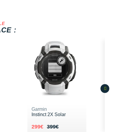
LE
CE :
Garmin
Instinct 2X Solar
Au lieu de 399€
Vendu 299€
299€
399€