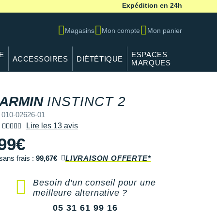
Expédition en 24h
Magasins
Mon compte
Mon panier
E
ESPACES
ACCESSOIRES
DIÉTÉTIQUE
MARQUES
ARMIN
INSTINCT 2
 010-02626-01
Lire les 13 avis
99€
sans frais :
99,67€
LIVRAISON OFFERTE*
Besoin d'un conseil pour une
meilleure alternative ?
05 31 61 99 16