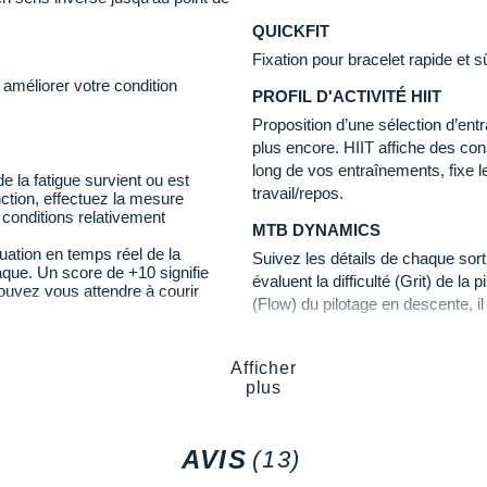
Autonomie :
QUICKFIT
Mode connectée : jusqu'à 2
Fixation pour bracelet rapide et s
GPS seul : jusqu'à 30 heur
améliorer votre condition
PROFIL D'ACTIVITÉ HIIT
Mode expédition : jusqu'à 3
Proposition d’une sélection d’e
plus encore. HIIT affiche des con
long de vos entraînements, fixe le
 la fatigue survient ou est
travail/repos.
onction, effectuez la mesure
conditions relativement
MTB DYNAMICS
ation en temps réel de la
Suivez les détails de chaque sort
iaque. Un score de +10 signifie
évaluent la difficulté (Grit) de la pi
pouvez vous attendre à courir
(Flow) du pilotage en descente, i
fois.
iques et déterminez précisément
ide de votre seuil lactique.
MODE EXPÉDITION
mencez à vous fatiguer
Afficher
seuil survient à environ 90% de
plus
Vous pouvez utiliser le mode expé
l'enregistrement d'une activité de
L'appareil passe en mode économi
AVIS
(13)
fois par heure. Pour optimiser l'au
ilisant la variabilité de la
et accessoires, y compris la con