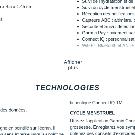
Suivi de l'hydratation et de 
Autonomie
: 30h avec le 
.5 x 4.5 x 1.45 cm
Suivi du cycle menstruel e
isation précise même dans les
Expédition
Réception des notifications
Poids
: 52 g
es
Capteurs ABC : altimètre, 
ographie
Sécurité et Suivi : détectio
raires
Garmin Pay : paiement san
Les autres produits
Garmin
ons que Garmin Connect
Connect IQ : personnalisatio
Wifi-Fit, Bluetooth et ANT+
Gestion de la récupération
VO2 Max
Afficher
Power Manager : optimise la
plus
GNSS multi-bandes avec 
Statut HRV / VFC
ble au soleil et transflectif
Widget de course
TECHNOLOGIES
Nouveaux profils d'activité
Activité gaming
Préparation à l'entraînemen
la boutique Connect IQ TM.
Rapport matinal
e des données.
CYCLE MENSTRUEL
My workouts app
Utilisez l'application Garmin Con
grossesse. Enregistrez vos sym
ne en pointillé sur l'écran. Il
135-230 mm
obtenez des conseils d’exercices e
t en sens inverse jusqu'au point de