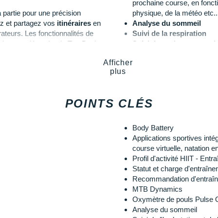
prochaine course, en fonct
 partie pour une précision
physique, de la météo etc..
z et partagez vos
itinéraires
en
Analyse du sommeil
ateurs. Les fonctionnalités de
Suivi de la respiration
dent est détecté et le TracBack
Suivi du cycle menstruel
art.
Capteurs ABC
: altimètre
Afficher
et les variations d'altitud
plus
ion de vos SMS, mails et à
analyser les mouvements
votre nouvelle alliée reste à vos
42 000 parcours de golf i
ératures extrêmes et aux chocs.
MTB Dynamics
: données
POINTS CLÉS
Étanchéité
: 100 mètres
ptez
30 heures
avec le
GPS
actif,
Résistance aux chocs et 
xpedition
.
Conforme aux normes mi
Body Battery
Connect IQ
: personnalisat
Applications sportives inté
Wi-Fi, Bluetooth et ANT+
course virtuelle, natation en
Garmin Explore
: itinérai
Profil d'activité HIIT - Ent
Power Manager
: informat
Statut et charge d'entraînem
u rythme cardiaque, mesure de
Verre Corning Gorilla
Recommandation d'entraîne
 stress
Taille du boîtier (largeur
MTB Dynamics
 optimisation des réserves
Écran
: 23 x 23 mm, 176 x
Oxymètre de pouls Pulse
t temps de repos dont le sommeil
Matériaux du boîtier
: pol
Analyse du sommeil
isme, piste, natation, HIIT, Pilate
Bracelet QuickFit en sili