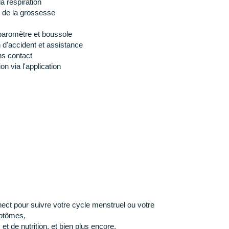
la respiration
GPS, 28 jours en mode smartwatch et 32 jours en mode
t de la grossesse
baromètre et boussole
n d'accident et assistance
s contact
n via l'application
 durée de vie de la batterie
SatIQ
t
nect pour suivre votre cycle menstruel ou votre
ptômes,
t de nutrition, et bien plus encore.