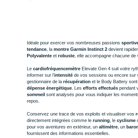
Idéale pour exercer vos nombreuses passions
sportiv
tendance
, la
montre Garmin Instinct 2
devient rapide
Polyvalente
et
robuste
, elle accompagne chacune de 
Le
cardiofréquencemètre
Elevate Gen 4 suit votre ry
informer sur l'
intensité
de vos sessions ou encore sur 
gestionnaire de la
récupération
et le Body Battery sont
dépense énergétique
. Les
efforts effectués
pendant vo
sommeil
sont analysés pour vous indiquer les moments
repos.
Conservez une trace de vos exploits et visualiser vos
r
directement intégrées comme le
running
, le
cyclisme
o
pour vos aventures en extérieur, un
altimètre
, un
baro
fournissent des informations essentielles.