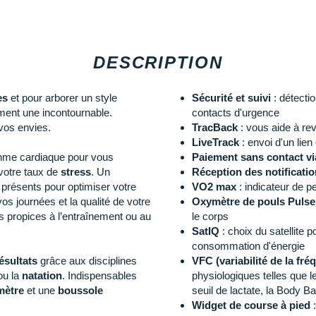
DESCRIPTION
es
et pour arborer un style
Sécurité et suivi
: détecti
ment une incontournable.
contacts d'urgence
vos envies.
TracBack
: vous aide à rev
LiveTrack
: envoi d'un lie
thme cardiaque pour vous
Paiement sans contact v
votre taux de
stress
. Un
Réception des notificati
 présents pour optimiser votre
VO2 max
: indicateur de 
s journées et la qualité de votre
Oxymètre de pouls Pulse
 propices à l’entraînement ou au
le corps
SatIQ
: choix du satellite p
consommation d'énergie
ésultats
grâce aux disciplines
VFC (variabilité de la fr
u la
natation
. Indispensables
physiologiques telles que 
mètre
et une
boussole
seuil de lactate, la Body Ba
Widget de course à pied
: