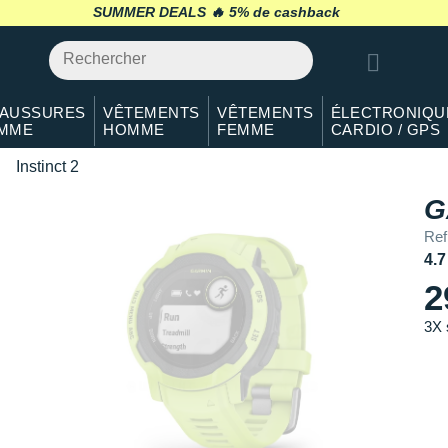
SUMMER DEALS 🔥
retour 30 jours
*
AUSSURES
VÊTEMENTS
VÊTEMENTS
ÉLECTRONIQU
MME
HOMME
FEMME
CARDIO / GPS
Instinct 2
G
Ref
4.7
2
3X 