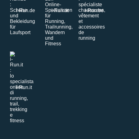
i-Run.de
i-Run.at
i-Run.be
i-Run.it