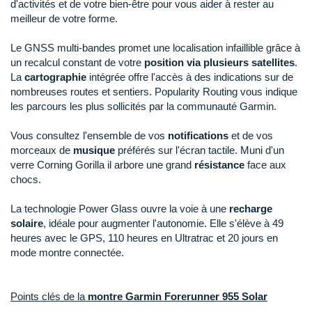
Raidlight
d'activités et de votre bien-être pour vous aider à rester au
meilleur de votre forme.
Reebok
Le GNSS multi-bandes promet une localisation infaillible grâce à
Salomon
un recalcul constant de votre
position via plusieurs satellites
.
La
cartographie
intégrée offre l'accès à des indications sur de
Saucony
nombreuses routes et sentiers. Popularity Routing vous indique
les parcours les plus sollicités par la communauté Garmin.
Saxx
Vous consultez l'ensemble de vos
notifications
et de vos
Scarpa
morceaux de
musique
préférés sur l'écran tactile. Muni d'un
verre Corning Gorilla il arbore une grand
résistance
face aux
Scott
chocs.
Shokz
La technologie Power Glass ouvre la voie à une
recharge
solaire
, idéale pour augmenter l'autonomie. Elle s'élève à 49
Sidas
heures avec le GPS, 110 heures en Ultratrac et 20 jours en
mode montre connectée.
Smoon
Speedo
Points clés de la
montre Garmin Forerunner 955 Solar