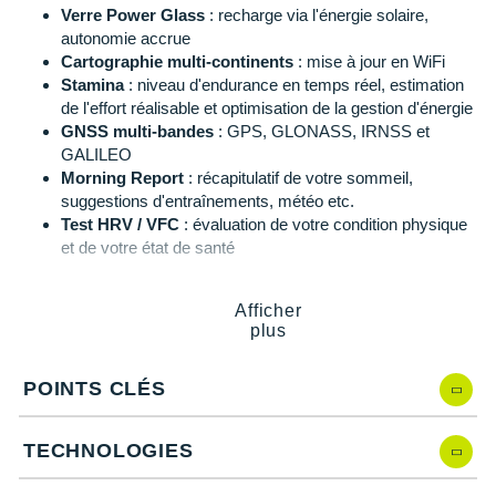
Suunto
Verre Power Glass
: recharge via l'énergie solaire,
autonomie accrue
Ta Energy
Cartographie multi-continents
: mise à jour en WiFi
Stamina
: niveau d'endurance en temps réel, estimation
The North Face
de l'effort réalisable et optimisation de la gestion d'énergie
GNSS multi-bandes
: GPS, GLONASS, IRNSS et
Thuasne
GALILEO
Morning Report
: récapitulatif de votre sommeil,
Under Armour
suggestions d'entraînements, météo etc.
Test HRV / VFC
: évaluation de votre condition physique
Withings
et de votre état de santé
Running Power
: calcul de la puissance en watts que
X-Bionic
vous appliquez sur le sol en course (nécessite une
Afficher
ceinture HRM, non incluse, intégrant les Running
X-Socks
plus
Dynamics)
Race Predictor Trend
: prédictions des temps de course
+ Voir toutes les marques
et suivi de vos performances sur un graphique
POINTS CLÉS
Cartographie multi-continents
: courbes de dénivelé,
évaluations, sommets, parcs, côtes, rivières, lacs et
TECHNOLOGIES
autres caractéristiques géographiques
Fréquence cardiaque en continu Elevate Gen 4
: