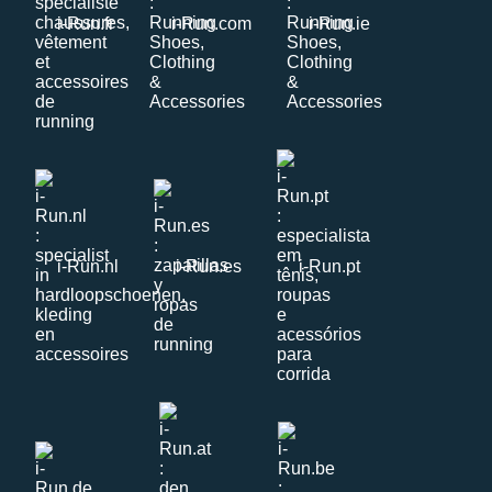
i-Run.fr
i-Run.com
i-Run.ie
i-Run.nl
i-Run.es
i-Run.pt