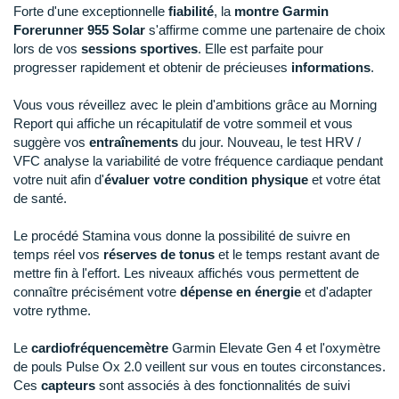
New Balance
PAR MARQUES
Forte d'une exceptionnelle
fiabilité
, la
montre Garmin
Forerunner 955 Solar
s'affirme comme une partenaire de choix
Nike
lors de vos
sessions sportives
. Elle est parfaite pour
DÉSTOCKAGE
progresser rapidement et obtenir de précieuses
informations
.
NNormal
Vous vous réveillez avec le plein d'ambitions grâce au Morning
+ Voir tous les
accessoires
Odlo
Report qui affiche un récapitulatif de votre sommeil et vous
suggère vos
entraînements
du jour. Nouveau, le test HRV /
On-Running
VFC analyse la variabilité de votre fréquence cardiaque pendant
votre nuit afin d'
évaluer votre condition physique
et votre état
Orca
de santé.
OVERSTIMS
Le procédé Stamina vous donne la possibilité de suivre en
temps réel vos
réserves de tonus
et le temps restant avant de
Patagonia
mettre fin à l'effort. Les niveaux affichés vous permettent de
connaître précisément votre
dépense en énergie
et d'adapter
Petzl
votre rythme.
Polar
Le
cardiofréquencemètre
Garmin Elevate Gen 4 et l'oxymètre
de pouls Pulse Ox 2.0 veillent sur vous en toutes circonstances.
Puma
Ces
capteurs
sont associés à des fonctionnalités de suivi