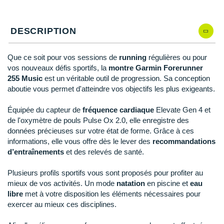
Reebok
Reebok
Orca
Shock Absorber
Silva
Oxsitis
Collection CLUB
DÉSTOCKAGE
PAR MARQUES
Hoka One One
Scott
Scott
Patagonia
Thuasne
Therabody
Patagonia
DÉSTOCKAGE
DESCRIPTION
Divers
Huawei
The North Face
The North Face
Saxx
Under Armour
Withings
Raidlight
DÉSTOCKAGE
+ Voir tous les produits
électroniques
Équipe de France
+ Voir tous les
vêtements homme
Que ce soit pour vos sessions de
running
régulières ou pour
Icebreaker
Under Armour
Under Armour
Scott
X-Moove
Zamst
+ Voir toutes les marques
vos nouveaux défis sportifs, la
montre Garmin Forerunner
Trouvez votre montre sport GPS
Jumelles
+ Voir tous les
vêtements femme
255 Music
est un véritable outil de progression. Sa conception
Inov-8
+ Voir toutes les marques
+ Voir toutes les marques
+ Voir toutes les marques
+ Voir toutes les marques
+ Voir toutes les marques
aboutie vous permet d'atteindre vos objectifs les plus exigeants.
Lacets / guêtres / semelles / pointes
La Sportiva
athlétisme
Équipée du capteur de
fréquence cardiaque
Elevate Gen 4 et
de l'oxymètre de pouls Pulse Ox 2.0, elle enregistre des
Maurten
Orientation
données précieuses sur votre état de forme. Grâce à ces
informations, elle vous offre dès le lever des
recommandations
Merrell
Sac de couchage
d’entraînements
et des relevés de santé.
Millet
Sécurité
Plusieurs profils sportifs vous sont proposés pour profiter au
mieux de vos activités. Un mode
natation
en piscine et
eau
Mizuno
Tours de cou
libre
met à votre disposition les éléments nécessaires pour
exercer au mieux ces disciplines.
Naak
Triathlon-Natation