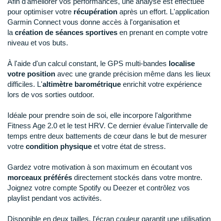
New Balance
Afin d'améliorer vos performances, une analyse est effectuée
PAR MARQUES
pour optimiser votre
récupération
après un effort. L'application
Nike
Garmin Connect vous donne accès à l'organisation et
DÉSTOCKAGE
la
création de séances sportives
en prenant en compte votre
NNormal
niveau et vos buts.
+ Voir tous les
accessoires
Odlo
À l'aide d'un calcul constant, le GPS multi-bandes
localise
votre position
avec une grande précision même dans les lieux
On-Running
difficiles. L'
altimètre
barométrique
enrichit votre expérience
lors de vos sorties outdoor.
Orca
Idéale pour prendre soin de soi, elle incorpore l'algorithme
OVERSTIMS
Fitness Age 2.0 et le test HRV. Ce dernier évalue l'intervalle de
temps entre deux battements de cœur dans le but de mesurer
Patagonia
votre
condition physique
et votre état de stress.
Petzl
Gardez votre motivation à son maximum en écoutant vos
morceaux préférés
directement stockés dans votre montre.
Polar
Joignez votre compte Spotify ou Deezer et contrôlez vos
playlist pendant vos activités.
Puma
Disponible en deux tailles, l'écran couleur garantit une utilisation