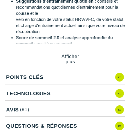
Suggestions d'entraînement quotidien :
conseils et
Suunto
recommandations quotidiennes d’entrainement pour la
course et le
Ta Energy
vélo en fonction de votre statut HRV/VFC, de votre statut
et charge d'entraînement actuel, ainsi que votre niveau de
The North Face
récupération.
Score de sommeil 2.0 et analyse approfondie du
Thuasne
sommeil
: qualité du sommeil
Under Armour
Fitness Age 2.0
: calcule votre état de forme
Test HRV/VFC
: calcule la variation de l'intervalle de
Afficher
Withings
plus
temps entre deux battements du cœur
Plusieurs profils sportifs
X-Bionic
Suivi d'activités 24/7
: compteur de pas, sommeil,
POINTS CLÉS
calories, étages, distance, âge physique, effort du jour et
X-Socks
minutes intensives
VO2 Max
TECHNOLOGIES
Nouveau profil sportif course sur piste
: meilleure
+ Voir toutes les marques
position GPS pour suivre votre tracé
AVIS
(81)
Puissance en course à pied
: (sans accessoires
supplémentaires) qui permet d'afficher les données de
puissance développée
QUESTIONS & RÉPONSES
Rythme adapté à la pente
: facilite le maintien d'un effort