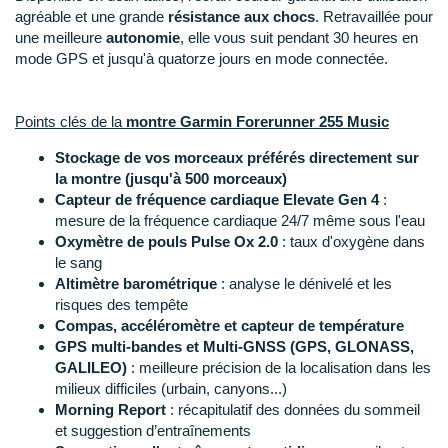
Raidlight
agréable et une grande
résistance aux chocs
. Retravaillée pour
une meilleure
autonomie
, elle vous suit pendant 30 heures en
Reebok
mode GPS et jusqu'à quatorze jours en mode connectée.
Salomon
Points clés de la
montre Garmin Forerunner 255 Music
Saucony
Stockage de vos morceaux préférés directement sur
Saxx
la montre (jusqu'à 500 morceaux)
Capteur de fréquence cardiaque Elevate Gen 4
:
Scarpa
mesure de la fréquence cardiaque 24/7 même sous l'eau
Oxymètre de pouls Pulse Ox 2.0
: taux d'oxygène dans
Scott
le sang
Altimètre barométrique
: analyse le dénivelé et les
Shokz
risques des tempête
Compas, accéléromètre et capteur de température
Sidas
GPS multi-bandes et
Multi-GNSS (GPS, GLONASS,
GALILEO)
: meilleure précision de la localisation dans les
Smoon
milieux difficiles (urbain, canyons...)
Morning Report
: récapitulatif des données du sommeil
Speedo
et suggestion d’entraînements