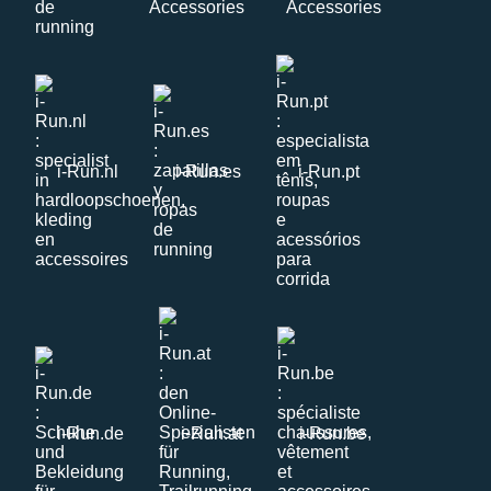
i-Run.nl
i-Run.es
i-Run.pt
i-Run.de
i-Run.at
i-Run.be