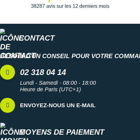
Suunto
38287 avis sur les 12 derniers mois
Ta Energy
The North Face
CONTACT
Thuasne
Under Armour
BESOIN D'UN CONSEIL POUR VOTRE COMMA
Withings
02 318 04 14
X-Bionic
Lundi - Samedi · 08:00 - 18:00
Heure de Paris (UTC+1)
X-Socks
ENVOYEZ-NOUS UN E-MAIL
+ Voir toutes les marques
MOYENS DE PAIEMENT