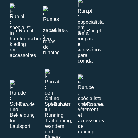
i-Run.nl
i-Run.es
i-Run.pt
i-Run.de
i-Run.at
i-Run.be