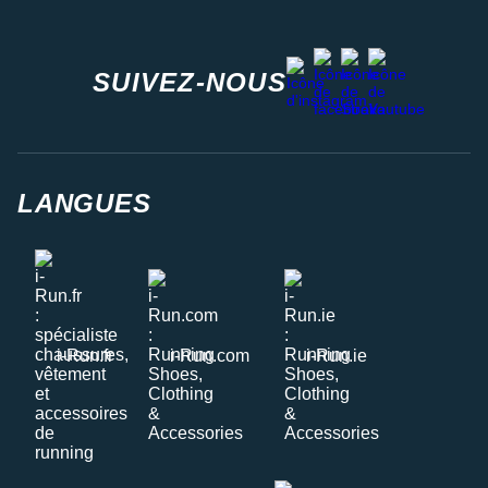
facebook
strava
youtube
instagram
SUIVEZ-NOUS
LANGUES
i-Run.fr
i-Run.com
i-Run.ie