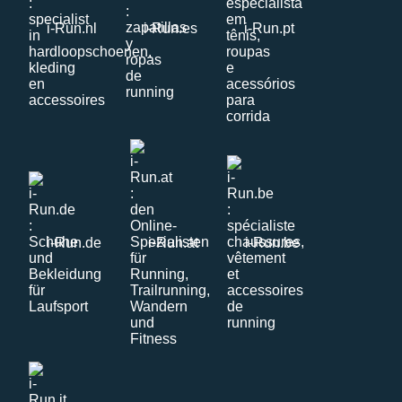
i-Run.nl
i-Run.es
i-Run.pt
i-Run.de
i-Run.at
i-Run.be