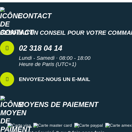
Suunto
Ta Energy
CONTACT
The North Face
BESOIN D'UN CONSEIL POUR VOTRE COMMA
Thuasne
02 318 04 14
Under Armour
Lundi - Samedi · 08:00 - 18:00
Withings
Heure de Paris (UTC+1)
X-Bionic
ENVOYEZ-NOUS UN E-MAIL
X-Socks
+ Voir toutes les marques
MOYENS DE PAIEMENT
Carte visa
Carte master card
Carte paypal
Carte amex