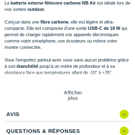
Reebok
Reebok
Orca
Shock Absorber
Silva
Oxsitis
La
batterie externe Nitecore carbone NB Air
est idéale lors de
Collection CLUB
vos sorties
outdoor
.
DÉSTOCKAGE
PAR MARQUES
Hoka One One
Scott
Scott
Patagonia
Thuasne
Therabody
Patagonia
DÉSTOCKAGE
Divers
Conçue dans une
fibre carbone
, elle est légère et ultra-
Huawei
The North Face
The North Face
Saxx
Under Armour
Withings
Raidlight
compacte. Elle est composée d'une sortie
USB-C de 18 W
qui
DÉSTOCKAGE
+ Voir tous les produits
électroniques
Équipe de France
+ Voir tous les
vêtements homme
permet de charger rapidement vos appareils électroniques
Icebreaker
Under Armour
Under Armour
Scott
X-Moove
Zamst
+ Voir toutes les marques
comme votre smartphone, vos écouteurs ou même votre
Trouvez votre montre sport GPS
Jumelles
+ Voir tous les
vêtements femme
montre connectée.
Inov-8
+ Voir toutes les marques
+ Voir toutes les marques
+ Voir toutes les marques
+ Voir toutes les marques
+ Voir toutes les marques
Lacets / guêtres / semelles / pointes
Vous l'emportez partout avec vous sans aucun problème grâce
La Sportiva
athlétisme
à son
étanchéité
jusqu'à un mètre de profondeur et à sa
résistance face aux températures allant de -10° à +35°.
Maurten
Orientation
Merrell
Sac de couchage
Points clés de la
batterie externe carbone NB Air
Afficher
plus
Millet
Sécurité
Carbone
: légère et compacte
Entrée / sortie USB-C
Mizuno
Tours de cou
AVIS
Étanche
: IPX7
Résiste à des chutes d'un mètre
Naak
Triathlon-Natation
Entrée
: 5V-2.4A / 9V-2A (18 W max)
QUESTIONS & RÉPONSES
Sortie
: 5V-2.4A / 9V-2A / 12V-1.5A (18 W max)